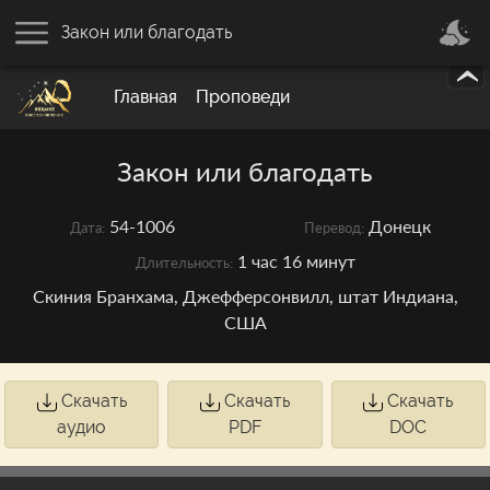
Закон или благодать
Главная
Проповеди
Закон или благодать
54-1006
Донецк
Дата:
Перевод:
1 час 16 минут
Длительность:
Скиния Бранхама, Джефферсонвилл, штат Индиана,
США
Скачать
Скачать
Скачать
аудио
PDF
DOC