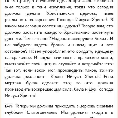
Посмотрите, что Моисей сделал при законе. Если он
жил только в тени искупления, тогда что сегодня
должна делать Христианская церковь, имея
реальность воскресения Господа Иисуса Христа? В
каком мы сегодня состоянии, друзья? Говорю вам, это
должно заставить каждого Христианина застегнуть
доспехи. Там сказано: "Наденьте всеоружие Божье. И
не забудьте надеть броню и шлем, щит и все
остальное". Павел уподобляет это солдату, идущему
на сражение. И когда начинаются вражеские козни,
выставляйте свой щит, выступайте и встречайте это.
Так вот, если закон мог производить такое, то что
должна реальность Крови Иисуса Христа! Если
мертвая буква сделает это, то что должна
производить воскрешающая сила, Сила и Дух Господа
Иисуса Христа?
Теперь мы должны приходить в церковь с самым
E-63
глубоким благоговением. Мы должны входить в