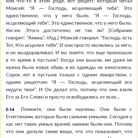
или что-то в этом роде, вот рецепт, который читал
Моисей: "Я — Господь, исцеляющий тебя". Это
единственное, что у него было. "Я — Господь,
исцеляющий тебя". Это единственное, что у него было.
Хм-хм. Этого достаточно, не так ли? [Собрание
говорит: "Аминь".-Изд.] Моисей говорил: "Господь есть
Тот, Кто исцелил тебя". И они просто молились за него,
и он выздоравливал. И вы знаете, что еще произошло
в то время в пустыне? Когда они вышли, им даже не
нужна была новая обувь и их одежды не износились.
Сорок лет в пустыне только с одним лекарством, с
одним рецептом: "Я — Господь, исцеляющий все
недуги твои". И Он делал это, потому что они взяли
Его за Его Слово и просто освободились от всех...
Помните, они были научены. Они были с
E-16
Египтянами, которые были самыми умными. Сегодня у
нас нет таких умных врачей, какими были они. Потому
что они делали такие вещи, что это показывает, что