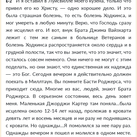
И я оставил в Луисвилле моего кузена, только что
E-2
привел его ко Христу, — одно хорошее дело. И это
была страшная болезнь, то есть болезнь Ходкинса, и
мог умереть в любую минуту. Верю, что Господь сразу
же исцелил его. И вот, внук Брата Джима Вайзхарта
лежит с тем же самым в больнице Ветеранов и
болезнь Ходкинса распространяется около сердца и в
грудной полости, так что вы знаете, что это значит, что
осталось совсем немного. Они ничего не могут с этим
поделать, но они знают, что единственная их надежда
— это Бог. Сегодня вечером я действительно должен
поехать в Миллтаун. Вы помните Басти Роджерса, что
приходит сюда. Многие из вас, людей, знают Брата
Роджерса. В серьезном состоянии, весь день зовет
меня. Маленькая Джорджи Картер там поняла...была
исцелена около 12-14 лет назад, пролежав в кровати
девять лет и восемь месяцев и ни разу не поднявшись
с кровати. Но однажды...Я помолился за нее пару раз.
Однажды вечером я пошел и молился в одном месте.