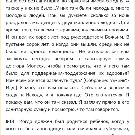
было без-без санитарии, которую мы имеем сегодня. А
также у них не было...У них там были молодые, много
молодых людей. Как вы думаете, сколько за ночь
рождалось младенцев у двух миллионов людей? Да и
кроме того, со всеми стариками, калеками и прочими.
И он вел их сорок лет под руководством Божьим. В
пустыне сорок лет, а когда они вышли, среди них не
было ни одного немощного. Не хотелось бы вам
заглянуть сегодня вечером в санитарную сумку
доктора Моисея, чтобы посмотреть, что у него там
было для поддержания-поддержания их здоровья?
Вам всем хочется заглянуть туда? [Собрание: "Аминь".-
Изд.] Я могу это вам показать. Сейчас мы вернемся
сюда, к Исходу, и я покажу где. Это его аптечка. Я
покажу вам, что он там сказал. Я загляну прямо в его
санитарную сумку и посмотрю, что там говорится.
Когда должен был родиться ребенок, когда у
E-14
кого-то был аппендицит, или начинался туберкулез,