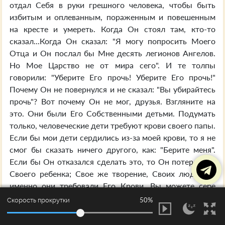
отдал Себя в руки грешного человека, чтобы быть
избитым и оплеванным, пораженным и повешенным
на кресте и умереть. Когда Он стоял там, кто-то
сказал...Когда Он сказал: "Я могу попросить Моего
Отца и Он послал бы Мне десять легионов Ангелов.
Но Мое Царство не от мира сего". И те толпы
говорили: "Уберите Его прочь! Уберите Его прочь!"
Почему Он не повернулся и не сказал: "Вы убирайтесь
прочь"? Вот почему Он не мог, друзья. Взгляните на
это. Они были Его Собственными детьми. Подумать
только, человеческие дети требуют крови своего папы.
Если бы мои дети сердились из-за моей крови, то я не
смог бы сказать ничего другого, как: "Берите меня".
Если бы Он отказался сделать это, то Он потерял бы
Своего ребенка; Свое же творение, Своих людей. И
именно они требовали Его Крови. Вы можете себе
представить детей, требующих Крови своего Отца?
50%
Скорость прокрутки
Вот почему Он не мог сказать "нет". Если бы Он сказал
"нет", то они бы погибли. Я бы добровольно умер за