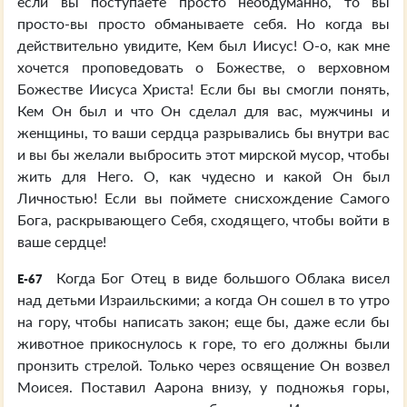
если вы поступаете просто необдуманно, то вы
просто-вы просто обманываете себя. Но когда вы
действительно увидите, Кем был Иисус! О-о, как мне
хочется проповедовать о Божестве, о верховном
Божестве Иисуса Христа! Если бы вы смогли понять,
Кем Он был и что Он сделал для вас, мужчины и
женщины, то ваши сердца разрывались бы внутри вас
и вы бы желали выбросить этот мирской мусор, чтобы
жить для Него. О, как чудесно и какой Он был
Личностью! Если вы поймете снисхождение Самого
Бога, раскрывающего Себя, сходящего, чтобы войти в
ваше сердце!
Когда Бог Отец в виде большого Облака висел
E-67
над детьми Израильскими; а когда Он сошел в то утро
на гору, чтобы написать закон; еще бы, даже если бы
животное прикоснулось к горе, то его должны были
пронзить стрелой. Только через освящение Он возвел
Моисея. Поставил Аарона внизу, у подножья горы,