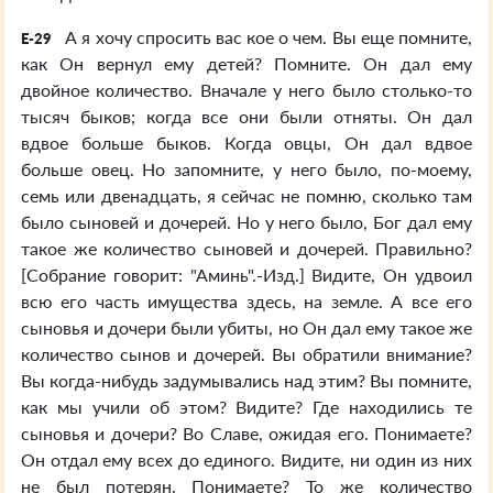
А я хочу спросить вас кое о чем. Вы еще помните,
E-29
как Он вернул ему детей? Помните. Он дал ему
двойное количество. Вначале у него было столько-то
тысяч быков; когда все они были отняты. Он дал
вдвое больше быков. Когда овцы, Он дал вдвое
больше овец. Но запомните, у него было, по-моему,
семь или двенадцать, я сейчас не помню, сколько там
было сыновей и дочерей. Но у него было, Бог дал ему
такое же количество сыновей и дочерей. Правильно?
[Собрание говорит: "Аминь".-Изд.] Видите, Он удвоил
всю его часть имущества здесь, на земле. А все его
сыновья и дочери были убиты, но Он дал ему такое же
количество сынов и дочерей. Вы обратили внимание?
Вы когда-нибудь задумывались над этим? Вы помните,
как мы учили об этом? Видите? Где находились те
сыновья и дочери? Во Славе, ожидая его. Понимаете?
Он отдал ему всех до единого. Видите, ни один из них
не был потерян. Понимаете? То же количество