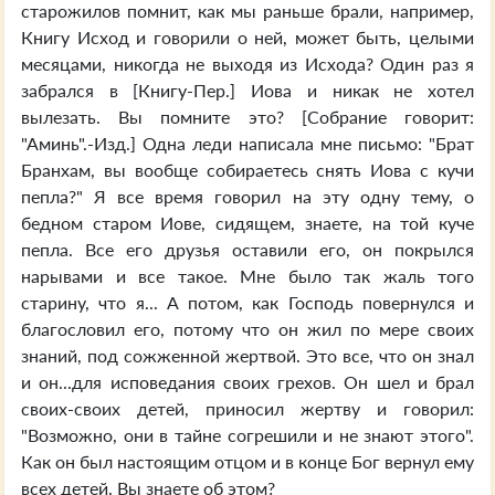
старожилов помнит, как мы раньше брали, например,
Книгу Исход и говорили о ней, может быть, целыми
месяцами, никогда не выходя из Исхода? Один раз я
забрался в [Книгу-Пер.] Иова и никак не хотел
вылезать. Вы помните это? [Собрание говорит:
"Аминь".-Изд.] Одна леди написала мне письмо: "Брат
Бранхам, вы вообще собираетесь снять Иова с кучи
пепла?" Я все время говорил на эту одну тему, о
бедном старом Иове, сидящем, знаете, на той куче
пепла. Все его друзья оставили его, он покрылся
нарывами и все такое. Мне было так жаль того
старину, что я... А потом, как Господь повернулся и
благословил его, потому что он жил по мере своих
знаний, под сожженной жертвой. Это все, что он знал
и он...для исповедания своих грехов. Он шел и брал
своих-своих детей, приносил жертву и говорил:
"Возможно, они в тайне согрешили и не знают этого".
Как он был настоящим отцом и в конце Бог вернул ему
всех детей. Вы знаете об этом?