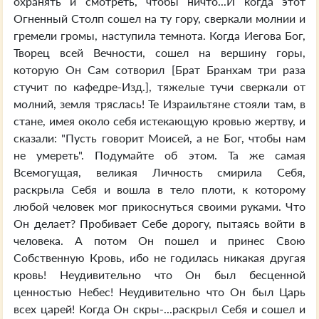
охранять и смотреть, чтобы ничто...И когда этот
Огненный Столп сошел на ту гору, сверкали молнии и
гремели громы, наступила темнота. Когда Иегова Бог,
Творец всей Вечности, сошел на вершину горы,
которую Он Сам сотворил [Брат Бранхам три раза
стучит по кафедре-Изд.], тяжелые тучи сверкали от
молний, земля тряслась! Те Израильтяне стояли там, в
стане, имея около себя истекающую кровью жертву, и
сказали: "Пусть говорит Моисей, а не Бог, чтобы нам
не умереть". Подумайте об этом. Та же самая
Всемогущая, великая Личность смирила Себя,
раскрыла Себя и вошла в тело плоти, к которому
любой человек мог прикоснуться своими руками. Что
Он делает? Пробивает Себе дорогу, пытаясь войти в
человека. А потом Он пошел и принес Свою
Собственную Кровь, ибо не годилась никакая другая
кровь! Неудивительно что Он был бесценной
ценностью Небес! Неудивительно что Он был Царь
всех царей! Когда Он скры-...раскрыл Себя и сошел и