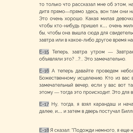
то только что рассказал мне об этом, на
дитя прямо—прямо здесь, вон там они на
Это очень хорошо. Какая милая девочк
чтобы кто-нибудь пришел к… очень мил
бы, чтобы она вышла сюда для свидетель
завтра или в какое-либо другое время н
E-15
Теперь, завтра утром — Завтр
объявляли это? ...?... Это замечательно.
E-16
А теперь давайте проведем неб
Божественному исцелению. Кто из вас в
замечательный вечер, если у вас вот та
этому — тогда это происходит. Это для 
E-17
Ну, тогда, я взял карандаш и нач
далее, и… и затем в дверь постучал Билли
E-18
Я сказал: "Подожди немного, я еще н