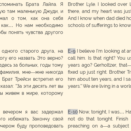
споминать Брата Лайла. Я
Brother Lyle. I looked over l
щую там маленькую Джуди, и
there, and my heart was just
умал о том, как она себя
And I know when dad died h
р, как… Но нам необходимо
schools of sufferings to know
обы понять чувства другого
 одного старого друга, на
E-9
I believe I'm looking at an
гу его назвать. Это верно?
call him. Is that right? You u
здесь за больных, годы тому
years ago? Gerholtzer, that
 фамилия, мне—мне никогда
fixed up just right. Brother
. Брат Трейси встретил его
him about ten years, and I sa
сказал: "За эти десять лет вы
years." We are living in a wo
Мы живем в мире, которому
 вечером я вас задержал
E-10
Now, tonight, I was… Had 
го избежать. Закончу свой
not do that tonight. Finish
вечером буду проповедовать
preaching on a—a subject 