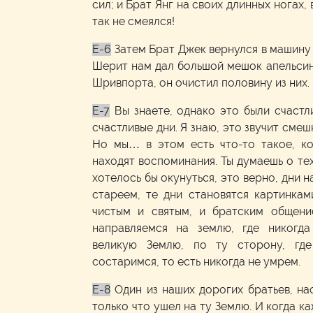
сил; и Брат Янг на своих длинных ногах, 
так не смеялся!
E-6
Затем Брат Джек вернулся в машину 
Шерит нам дал большой мешок апельсин
Шривпорта, он очистил половину из них.
E-7
Вы знаете, однако это были счастли
счастливые дни. Я знаю, это звучит смеш
Но мы… в этом есть что-то такое, ко
находят воспоминания. Ты думаешь о тех
хотелось бы окунуться, это верно, дни 
стареем, те дни становятся картинкам
чистым и святым, и братским общение
направляемся на землю, где никогд
великую Землю, по ту сторону, где
состаримся, то есть никогда не умрем.
E-8
Один из наших дорогих братьев, на
только что ушел на ту Землю. И когда ка