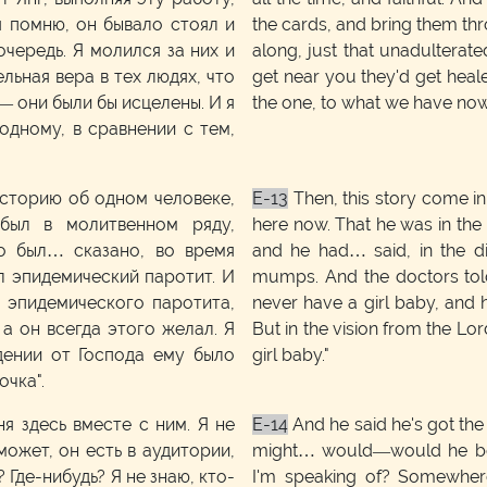
я помню, он бывало стоял и
the cards, and bring them thr
чередь. Я молился за них и
along, just that unadulterate
льная вера в тех людях, что
get near you they'd get heale
— они были бы исцелены. И я
the one, to what we have now
одному, в сравнении с тем,
сторию об одном человеке,
E-13
Then, this story come in
 был в молитвенном ряду,
here now. That he was in the
о был… сказано, во время
and he had… said, in the d
л эпидемический паротит. И
mumps. And the doctors told
 эпидемического паротита,
never have a girl baby, and 
 а он всегда этого желал. Я
But in the vision from the Lor
дении от Господа ему было
girl baby."
очка".
ня здесь вместе с ним. Я не
E-14
And he said he's got the l
ожет, он есть в аудитории,
might… would—would he be 
 Где-нибудь? Я не знаю, кто-
I'm speaking of? Somewher