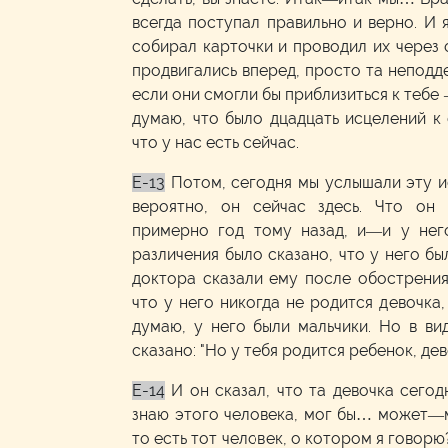
всегда поступал правильно и верно. И 
собирал карточки и проводил их через о
продвигались вперед, просто та неподде
если они смогли бы приблизиться к тебе 
думаю, что было дцадцать исцелений к 
что у нас есть сейчас.
E-13
Потом, сегодня мы услышали эту и
вероятно, он сейчас здесь. Что он
примерно год тому назад, и—и у нег
различения было сказано, что у него бы
доктора сказали ему после обострения
что у него никогда не родится девочка,
думаю, у него были мальчики. Но в ви
сказано: "Но у тебя родится ребенок, дев
E-14
И он сказал, что та девочка сегод
знаю этого человека, мог бы… может—м
то есть тот человек, о котором я говорю?