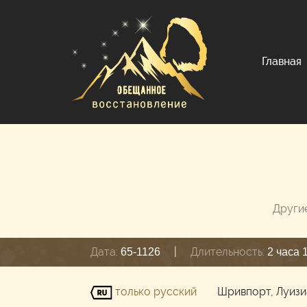
Главная
Други
Дата:
|
Длительность:
65-1126
2 часа 
только русский
Шривпорт, Луиз