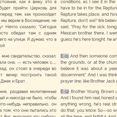
стояние, как я вижу это в
conditions, as I see it in th
будет прийти Церковь для
have to be in for the Raptur
 перед тем, как произойдет
Rapture takes place, and how i
е мы верим в Восхищение, не
Rapture, don't we? We believe 
уг Нечто сказало: "Сегодня
said, "Pray for the sick, tonig
росто обедал там с одним
Mexican brother there, I wen
го на улице. Я думаю, что в
guess he's here tonight, he an
ой.
 мне свидетельство, сказал:
E-11
And then someone come,
ала она, — есть человек с…
the grounds, or at the churc
зад, он стоял в очереди во
believe it was about a yea
от вечер построить такой
discernment." And I was think
жек и Брат...
prayer line, like Brother Jac
мне, раздавая молитвенные
E-12
Brother Young Brown us
ный и никогда не было, чтобы
And I found him real honest 
то-нибудь неправильно, он
anything wrong, he's real st
а том, что они пытались это
do that, you know. So—so we
 Янг, выполняя эту работу,
all the time, and faithful. A