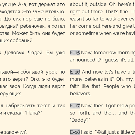
 улице. А-а, вот держат это
about it, outside. Oh, here's 
ходятся. Это замечательно.
right out there. That's fine. T
а. До сих пор еще не было,
wasn't so far to walk over ev
овидный ребеночек, я хотел
her come out here and give t
ства. Может быть, она будет
or sometime when we're havi
аших собраний.
ак Деловых Людей. Вы уже
E-15
Now, tomorrow morning i
announced it? I guess, it's all
ольшой—небольшой урок по
E-16
And now let's have a lit
 это верит? Ого, это будет
many believes in it? Oh, my,
кая вера. Когда люди верят
faith like that. People who be
верующих.
believers.
ал набрасывать текст и так
E-17
Now, then, I got me a pe
 и сказал: "Папа?"
so forth, and the… and th
"Daddy?"
е закончил".
E-18
I said, "Wait just a little w