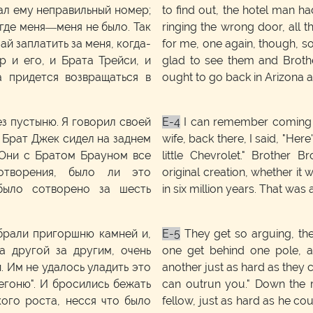
дал ему неправильный номер;
to find out, the hotel man 
, где меня—меня не было. Так
ringing the wrong door, all th
ай заплатить за меня, когда-
for me, one again, though, s
р и его, и Брата Трейси, и
glad to see them and Brothe
 придется возвращаться в
ought to go back in Arizona a
з пустыню. Я говорил своей
E-4
I can remember coming ac
де Брат Джек сидел на заднем
wife, back there, I said, "Her
" Они с Братом Брауном все
little Chevrolet." Brother
отворения, было ли это
original creation, whether it
было сотворено за шесть
in six million years. That was
абрали пригоршню камней и,
E-5
They get so arguing, the
а другой за другим, очень
one get behind one pole, 
. Им не удалось уладить это
another just as hard as they co
регоню". И бросились бежать
can outrun you." Down the ro
кого роста, несся что было
fellow, just as hard as he co