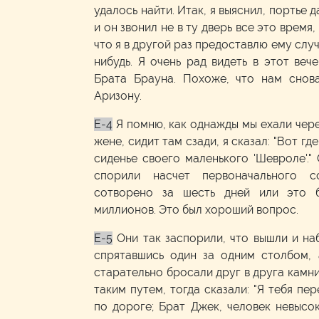
удалось найти. Итак, я выяснил, портье 
и он звонил не в ту дверь все это время
что я в другой раз предоставлю ему случ
нибудь. Я очень рад видеть в этот вече
Брата Брауна. Похоже, что нам снова
Аризону.
E-4
Я помню, как однажды мы ехали чере
жене, сидит там сзади, я сказал: "Вот г
сиденье своего маленького 'Шевроле'.
спорили насчет первоначального с
сотворено за шесть дней или это 
миллионов. Это был хороший вопрос.
E-5
Они так заспорили, что вышли и н
спрятавшись один за одним столбом, 
старательно бросали друг в друга камни
таким путем, тогда сказали: "Я тебя пе
по дороге; Брат Джек, человек невысо