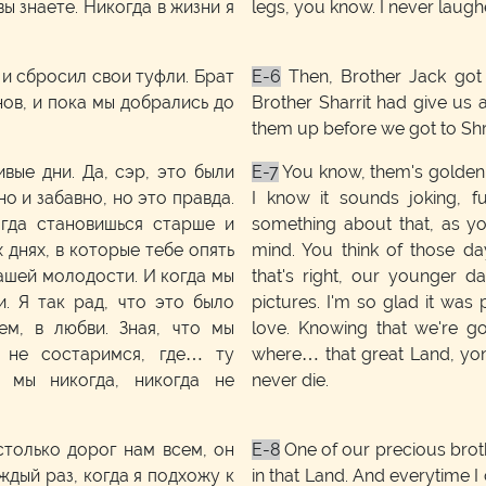
вы знаете. Никогда в жизни я
legs, you know. I never laugh
и сбросил свои туфли. Брат
E-6
Then, Brother Jack got 
ов, и пока мы добрались до
Brother Sharrit had give us 
them up before we got to Sh
вые дни. Да, сэр, это были
E-7
You know, them's golden d
но и забавно, но это правда.
I know it sounds joking, fu
гда становишься старше и
something about that, as yo
 днях, в которые тебе опять
mind. You think of those da
нашей молодости. И когда мы
that's right, our younger 
и. Я так рад, что это было
pictures. I'm so glad it was 
м, в любви. Зная, что мы
love. Knowing that we're go
а не состаримся, где… ту
where… that great Land, yon
 мы никогда, никогда не
never die.
столько дорог нам всем, он
E-8
One of our precious broth
ждый раз, когда я подхожу к
in that Land. And everytime I 