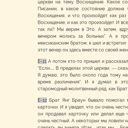
церкви на тему Восхищение. Какое со
Писании, в какое состояние должна 
Восхищения, и что произойдет как раз
Восхищение, и как это произойдет. И вс
так ли? Мы верим в Это. А затем, вдр
вечером молись за больных". А я п
мексиканским братом, я шел и встретил е
этот вечер он здесь вместе со своей жен
E-11
А потом кто-то пришел и рассказал
"Если… В пределах этой церкви, — сказ
Я думаю, это было около года тому на
время различения". И я думал в эт
старомодный молитвенный ряд, как Брат Д
E-12
Брат Янг Браун бывало помогал 
карточки. И я увидел, что он очень чест
он продавал карточку или делал еще ч
очень честный. А некоторых мы ловили н
сделать, вы знаете. Итак—итак мы… Брат