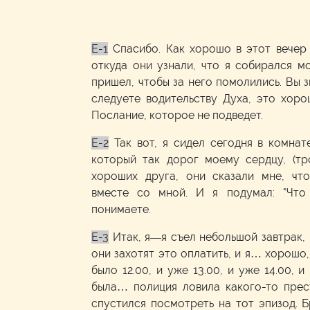
E-1
Спасибо. Как хорошо в этот вечер 
откуда они узнали, что я собирался м
пришел, чтобы за него помолились. Вы з
следуете водительству Духа, это хоро
Послание, которое не подведет.
E-2
Так вот, я сидел сегодня в комна
который так дорог моему сердцу, (тр
хороших друга, они сказали мне, что
вместе со мной. И я подумал: "Что 
понимаете.
E-3
Итак, я—я съел небольшой завтрак, 
они захотят это оплатить, и я… хорошо,
было 12.00, и уже 13.00, и уже 14.00, 
была… полиция ловила какого-то прест
спустился посмотреть на тот эпизод. 