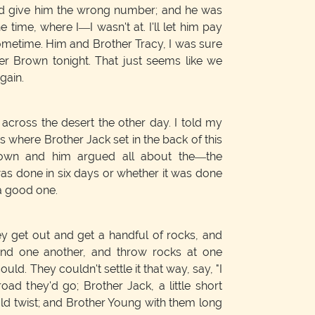
had give him the wrong number; and he was
e time, where I—I wasn't at. I'll let him pay
ometime. Him and Brother Tracy, I was sure
r Brown tonight. That just seems like we
gain.
ross the desert the other day. I told my
e's where Brother Jack set in the back of this
 Brown and him argued all about the—the
 was done in six days or whether it was done
 a good one.
y get out and get a handful of rocks, and
and one another, and throw rocks at one
uld. They couldn't settle it that way, say, "I
ad they'd go; Brother Jack, a little short
uld twist; and Brother Young with them long