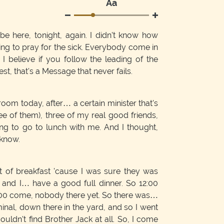
Аа
be here, tonight, again. I didn't know how
ing to pray for the sick. Everybody come in
I believe if you follow the leading of the
e best, that's a Message that never fails.
room today, after… a certain minister that's
ee of them), three of my real good friends,
g to go to lunch with me. And I thought,
 know.
bit of breakfast 'cause I was sure they was
, and I… have a good full dinner. So 12:00
00 come, nobody there yet. So there was…
inal, down there in the yard, and so I went
ouldn't find Brother Jack at all. So, I come