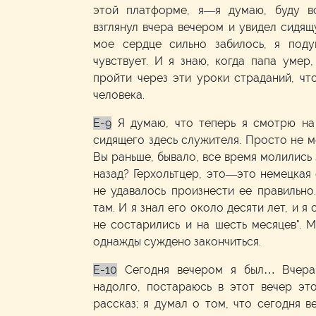
этой платформе, я—я думаю, буду в
взглянул вчера вечером и увидел сидя
мое сердце сильно забилось, я под
чувствует. И я знаю, когда папа уме
пройти через эти уроки страданий, чт
человека.
E-9
Я думаю, что теперь я смотрю на
сидящего здесь служителя. Просто не мо
Вы раньше, бывало, все время молились 
назад? Герхольтцер, это—это немецкая
не удавалось произнести ее правильно
там. И я знал его около десяти лет, и я 
не состарились и на шесть месяцев". 
однажды суждено закончиться.
E-10
Сегодня вечером я был… Вчера
надолго, постараюсь в этот вечер это
рассказ; я думал о том, что сегодня 