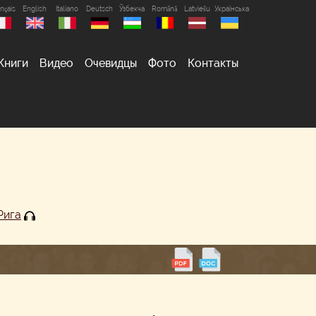
nçais
English
Italiano
Deutsch
Ўзбекча
Română
Latviešu
Українська
Книги
Видео
Очевидцы
Фото
Контакты
Рига