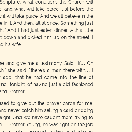
e Scripture, what conditions the Church will
e, and what will take place just before the
t will take place. And we all believe in the
in It. And then, all at once, Something just
ht." And I had just eaten dinner with a little
t down and picked him up on the street. I
d his wife.
 and give me a testimony. Said, "If… On
h," she said, "there's a man there with… I
r ago, that he had come into the line of
ing, tonight, of having just a old-fashioned
k and Brother…
ed to give out the prayer cards for me.
and never catch him selling a card or doing
raight. And we have caught them trying to
… Brother Young, he was right on the job
nd I remember, he used to stand and take up