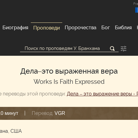
Fra
Биография
Пророчества
Бог
Библия
Проповеди
Дела–это выраженная вера
Works Is Faith Expressed
е переводы этой проповеди:
Дела – это выражение веры - 
|
Перевод:
10 минут
VGR
иана, США