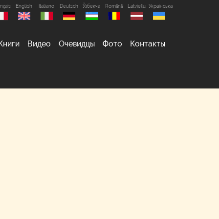
nçais
English
Italiano
Deutsch
Ўзбекча
Română
Latviešu
Українська
Книги
Видео
Очевидцы
Фото
Контакты