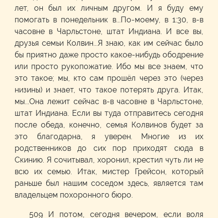
лет, он был их личным другом. И я буду ему
помогать в понедельник в...По-моему, в 1:30, в-в
часовне в Чарльстоне, штат Индиана. И все вы,
друзья семьи Колвин...Я знаю, как им сейчас было
бы приятно даже просто какое-нибудь ободрение
или просто рукопожатие. Ибо мы все знаем, что
это такое; мы, кто сам прошёл через это (через
низины) и знает, что такое потерять друга. Итак,
мы...Она лежит сейчас в-в часовне в Чарльстоне,
штат Индиана. Если вы туда отправитесь сегодня
после обеда, конечно, семья Колвинов будет за
это благодарна, я уверен. Многие из их
родственников до сих пор приходят сюда в
Скинию. Я сочитывал, хоронил, крестил чуть ли не
всю их семью. Итак, мистер Грейсон, который
раньше был нашим соседом здесь, является там
владельцем похоронного бюро.
509 И потом, сегодня вечером, если воля