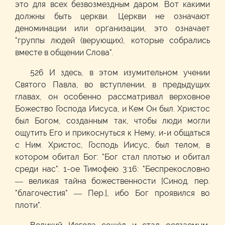
это для всех безвозмездным даром. Вот какими
должны быть церкви. Церкви не означают
деноминации или организации, это означает
"группы людей (верующих), которые собрались
вместе в общении Слова".
526 И здесь, в этом изумительном учении
Святого Павла, во вступлении, в предыдущих
главах, он особенно рассматривал верховное
Божество Господа Иисуса, и Кем Он был. Христос
был Богом, созданным так, чтобы люди могли
ощутить Его и прикоснуться к Нему, и-и общаться
с Ним. Христос, Господь Иисус, был телом, в
котором обитал Бог: "Бог стал плотью и обитал
среди нас". 1-ое Тимофею 3:16: "Беспрекословно
— великая тайна божественности [Синод. пер.
"благочестия" — Пер.], ибо Бог проявился во
плоти".