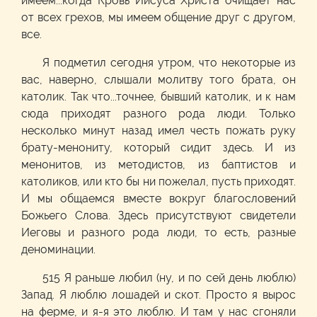
имеем...когда Кровь Иисуса Христа очищает нас
от всех грехов, мы имеем общение друг с другом,
все.
Я подметил сегодня утром, что некоторые из
вас, наверно, слышали молитву того брата, он
католик. Так что...точнее, бывший католик, и к нам
сюда приходят разного рода люди. Только
несколько минут назад имел честь пожать руку
брату-менониту, который сидит здесь. И из
менонитов, из методистов, из баптистов и
католиков, или кто бы ни пожелал, пусть приходят.
И мы общаемся вместе вокруг благословений
Божьего Слова. Здесь присутствуют свидетели
Иеговы и разного рода люди, то есть, разные
деноминации.
515 Я раньше любил (ну, и по сей день люблю)
Запад. Я люблю лошадей и скот. Просто я вырос
на ферме, и я-я это люблю. И там у нас сгоняли