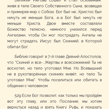
Великий Иегова сошёл и стал осязаемым,
живя в теле Своего Собственного Сына, возвещая
и примиряя мир с Собою. Бог был не...Христос был
ничуть не меньше Бога, а-а Бог был ничуть не
меньше Христа. Двое вместе составляли
Божество телесно, немного унизился перед
Ангелами, чтобы Он мог пострадать. Ангелы не
могут страдать. Иисус был Скинией, в Которой
обитал Бог.
Библия говорит в 7-й главе Деяний Апостолов,
что "Скиний и все-...Жертвы и всесожжений Ты не
восхотел, но тело уготовал Мне. Но Всевышний
не в рукотворённых скиниях живёт, но тело Ты
уготовал Мне". Чтобы поселиться или обитать в
общении с человеком.
529 Если Бог позволит, как только мы пройдём
вот эту главу, или это Послание, мы хотим
вернуться назад и взять Книгу Руфь, и показать