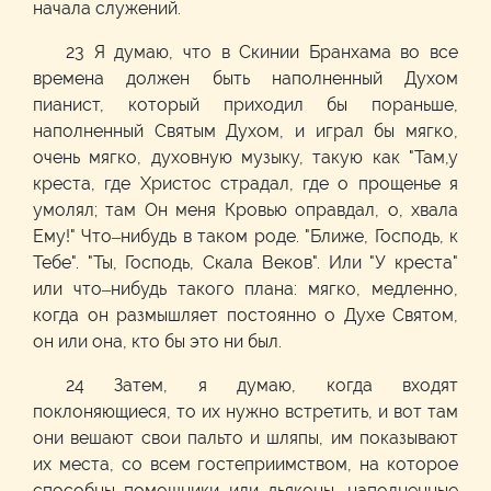
начала служений.
23 Я думаю, что в Скинии Бранхама во все
времена должен быть наполненный Духом
пианист, который приходил бы пораньше,
наполненный Святым Духом, и играл бы мягко,
очень мягко, духовную музыку, такую как "Там,у
креста, где Христос страдал, где о прощенье я
умолял; там Он меня Кровью оправдал, о, хвала
Ему!" Что–нибудь в таком роде. "Ближе, Господь, к
Тебе". "Ты, Господь, Скала Веков". Или "У креста"
или что–нибудь такого плана: мягко, медленно,
когда он размышляет постоянно о Духе Святом,
он или она, кто бы это ни был.
24 Затем, я думаю, когда входят
поклоняющиеся, то их нужно встретить, и вот там
они вешают свои пальто и шляпы, им показывают
их места, со всем гостеприимством, на которое
способны помощники или дьяконы, наполненные