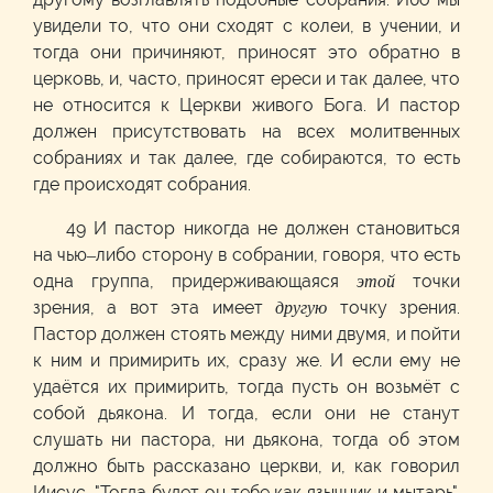
увидели то, что они сходят с колеи, в учении, и
тогда они причиняют, приносят это обратно в
церковь, и, часто, приносят ереси и так далее, что
не относится к Церкви живого Бога. И пастор
должен присутствовать на всех молитвенных
собраниях и так далее, где собираются, то есть
где происходят собрания.
49 И пастор никогда не должен становиться
на чью–либо сторону в собрании, говоря, что есть
одна группа, придерживающаяся
этой
точки
зрения, а вот эта имеет
другую
точку зрения.
Пастор должен стоять между ними двумя, и пойти
к ним и примирить их, сразу же. И если ему не
удаётся их примирить, тогда пусть он возьмёт с
собой дьякона. И тогда, если они не станут
слушать ни пастора, ни дьякона, тогда об этом
должно быть рассказано церкви, и, как говорил
Иисус. "Тогда будет он тебе как язычник и мытарь".