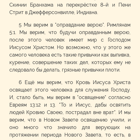
Скинии Бранхама на перекрёстке 8–й и Пени
Стрит в Джефферсонвилле, Индиана.
5 Мы верим в "оправдание верою". Римлянам
5:1. Мы верим, что будучи оправданным верою,
после этого человек имеет мир с Господом
Иисусом Христом. Но возможно, что у этого же
самого человека есть такие привычки как выпивка,
курение, совершение таких дел, которых ему не
следовало бы делать, грязные привычки плоти.
6 Ещё мы верим, что Кровь Иисуса Христа
освящает этого человека для служения Господу.
И, стало быть, мы верим в "освящение" согласно
Евреям 13:12 и 13. "То и Иисус, дабы освятить
людей Кровию Своею, пострадал вне врат". И мы
верим, что в Новом Завете освящению учили, и
оно много что значило для верующих на
протяжении периода Нового Завета, то есть, в