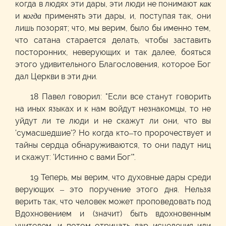
когда в людях эти дары, эти люди не понимают
как
и
когда
применять эти дары, и, поступая так, они
лишь позорят; что, мы верим, было бы именно тем,
что сатана старается делать, чтобы заставить
посторонних, неверующих и так далее, бояться
этого удивительного Благословения, которое Бог
дал Церкви в эти дни.
18 Павел говорил: "Если все станут говорить
на иных языках и к нам войдут незнакомцы, то не
уйдут ли те люди и не скажут ли они, что вы
'сумасшедшие'? Но когда кто–то пророчествует и
тайны сердца обнаруживаются, то они падут ниц
и скажут: 'Истинно с вами Бог'".
19 Теперь, мы верим, что духовные дары среди
верующих – это поручение этого дня. Нельзя
верить так, что человек может проповедовать под
Вдохновением и (значит) быть вдохновенным
учителем, и потом отрицать дар исцеления или