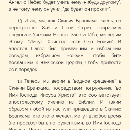
Ангел с Небес будет учить чему–нибудь другому",
а не тому, чему он учил, "да будет он проклят".
13 Итак, мы, как Скиния Бранхама. здесь, на
перекрёстке 8–й и Пени Стрит, стараемся
следовать Учениям Нового Завета. Ибо, мы верим
Этому: "Иисус Христос есть Сын Божий". И
апостол Павел был призванным и избранным
сосудом, избранием Божьим, чтобы быть
посланным к Языческой Церкви, чтобы привести
её в порядок.
14 Теперь, мы верим в "водное крещение", в
Скинии Бранхама, посредством погружения, "во
Имя Господа Иисуса Христа", это соответствует
апостольскому Учению из Библии. И таким
образом любой из нас или пришедшие в Скинию
Бранхама. кто этого желает, могут в любое время
(по просьбе) быть погружёнными, во Имя Господа
Иисуса. Пусть такие посоветуются с пастором;