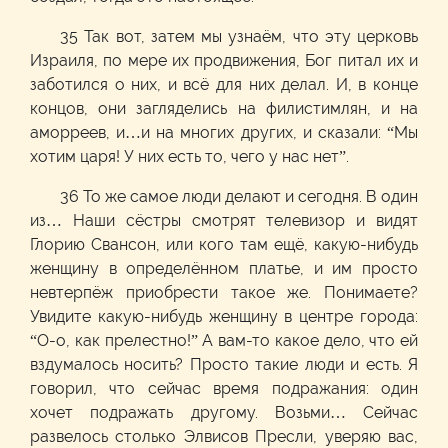
35 Так вот, затем мы узнаём, что эту церковь
Израиля, по мере их продвижения, Бог питал их и
заботился о них, и всё для них делал. И, в конце
концов, они загляделись на филистимлян, и на
аморреев, и…и на многих других, и сказали: “Мы
хотим царя! У них есть то, чего у нас нет”.
36 То же самое люди делают и сегодня. В один
из… Наши сёстры смотрят телевизор и видят
Глорию Свансон, или кого там ещё, какую-нибудь
женщину в определённом платье, и им просто
невтерпёж приобрести такое же. Понимаете?
Увидите какую-нибудь женщину в центре города:
“О-о, как прелестно!” А вам-то какое дело, что ей
вздумалось носить? Просто такие люди и есть. Я
говорил, что сейчас время подражания: один
хочет подражать другому. Возьми… Сейчас
развелось столько Элвисов Пресли, уверяю вас,