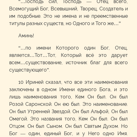
“…Господь сил, Господь — Отец всего,
Всемогущий Бог, Всевышний, Творец, Создатель и
им подобные. Это не имена и не преемственные
титулы разных существ, но Одного и Того же…”
Аминь!
“…по имени Которого один Бог, Отец,
является…Тот…Тот, Который всё это дарует
всем…существование, источник благ для всего
существующего”.
10 Ириней сказал, что все эти наименования
заключены в одном Имени единого Бога, и это
лишь наименования того, Кем Он был. Он был
Розой Саронской. Он ею был. Это наименование.
Он был Утренней Звездой. Он был Альфой, Он был
Омегой. Это названия того, Кем Он был. Он был
Отцом. Он был Сыном. Он был Святым Духом. Но
Бог — один, единый Бог, и у Него одно Имя.