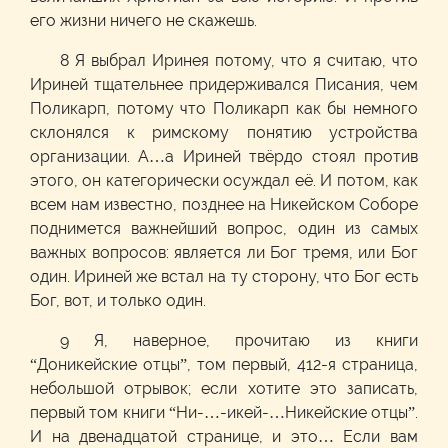
его жизни ничего не скажешь.
8 Я выбрал Иринея потому, что я считаю, что
Ириней тщательнее придерживался Писания, чем
Поликарп, потому что Поликарп как бы немного
склонялся к римскому понятию устройства
организации. А…а Ириней твёрдо стоял против
этого, он категорически осуждал её. И потом, как
всем нам известно, позднее на Никейском Соборе
поднимется важнейший вопрос, один из самых
важных вопросов: является ли Бог тремя, или Бог
один. Ириней же встал на ту сторону, что Бог есть
Бог, вот, и только один.
9 Я, наверное, прочитаю из книги
“Доникейские отцы”, том первый, 412-я страница,
небольшой отрывок; если хотите это записать,
первый том книги “Ни-…-икей-…Никейские отцы”.
И на двенадцатой странице, и это… Если вам