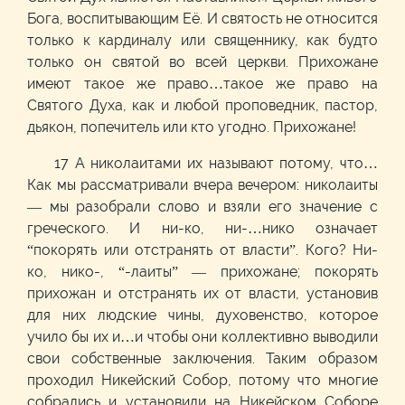
Бога, воспитывающим Её. И святость не относится
только к кардиналу или священнику, как будто
только он святой во всей церкви. Прихожане
имеют такое же право…такое же право на
Святого Духа, как и любой проповедник, пастор,
дьякон, попечитель или кто угодно. Прихожане!
17 А николаитами их называют потому, что…
Как мы рассматривали вчера вечером: николаиты
— мы разобрали слово и взяли его значение с
греческого. И ни-ко, ни-…нико означает
“покорять или отстранять от власти”. Кого? Ни-
ко, нико-, “-лаиты” — прихожане; покорять
прихожан и отстранять их от власти, установив
для них людские чины, духовенство, которое
учило бы их и…и чтобы они коллективно выводили
свои собственные заключения. Таким образом
проходил Никейский Собор, потому что многие
собрались и установили на Никейском Соборе