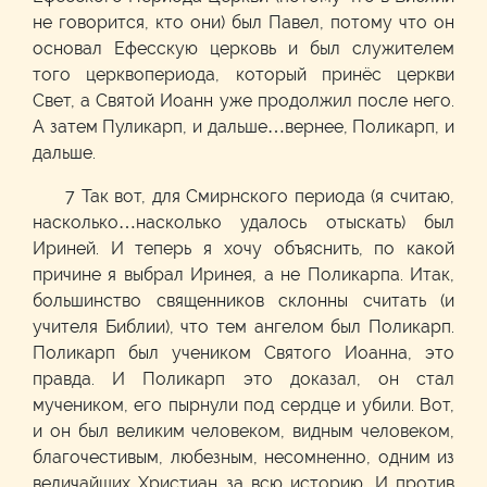
не говорится, кто они) был Павел, потому что он
основал Ефесскую церковь и был служителем
того церквопериода, который принёс церкви
Свет, а Святой Иоанн уже продолжил после него.
А затем Пуликарп, и дальше…вернее, Поликарп, и
дальше.
7 Так вот, для Смирнского периода (я считаю,
насколько…насколько удалось отыскать) был
Ириней. И теперь я хочу объяснить, по какой
причине я выбрал Иринея, а не Поликарпа. Итак,
большинство священников склонны считать (и
учителя Библии), что тем ангелом был Поликарп.
Поликарп был учеником Святого Иоанна, это
правда. И Поликарп это доказал, он стал
мучеником, его пырнули под сердце и убили. Вот,
и он был великим человеком, видным человеком,
благочестивым, любезным, несомненно, одним из
величайших Христиан за всю историю. И против