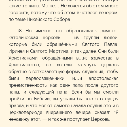
какие-то чины. Мы не… Не хочется об этом много
говорить, потому что об этом в четверг вечером,
по теме Никейского Собора.
18 Но именно так образовалась римско-
католическая церковь — из группы людей,
которые были обращёнными Святого Павла,
Иринея и Святого Мартина, и так далее. Они были
Христианами, обращёнными в…из язычества в
Христианство, но хотели затянуть церковь
обратно в ветхозаветную форму служения, чтобы
были первосвященники, и…и апостольская
преемственность, как один папа после другого
папы, и следующий папа. Если бы мы смогли
пройти по Библии, вы узнали бы, что это сущая
правда, и что Бог от самого начала осудил это и в
церквопериоде вчерашнего вечера сказал: “Я
ненавижу это”, — и так же поступает Церковь.