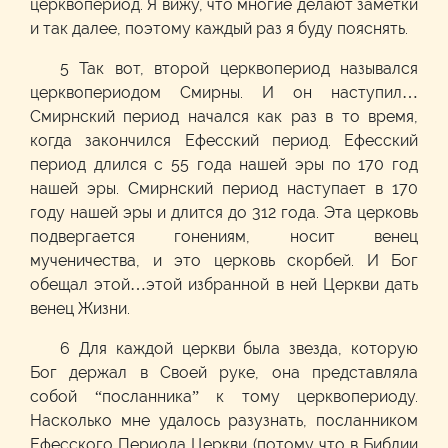
церквопериод. Я вижу, что многие делают заметки
и так далее, поэтому каждый раз я буду пояснять.
5 Так вот, второй церквопериод назывался
церквопериодом Смирны. И он наступил…
Смирнский период начался как раз в то время,
когда закончился Ефесский период. Ефесский
период длился с 55 года нашей эры по 170 год
нашей эры. Смирнский период наступает в 170
году нашей эры и длится до 312 года. Эта церковь
подвергается гонениям, носит венец
мученичества, и это церковь скорбей. И Бог
обещал этой…этой избранной в ней Церкви дать
венец Жизни.
6 Для каждой церкви была звезда, которую
Бог держал в Своей руке, она представляла
собой “посланника” к тому церквопериоду.
Насколько мне удалось разузнать, посланником
Ефесского Периода Церкви (потому что в Библии