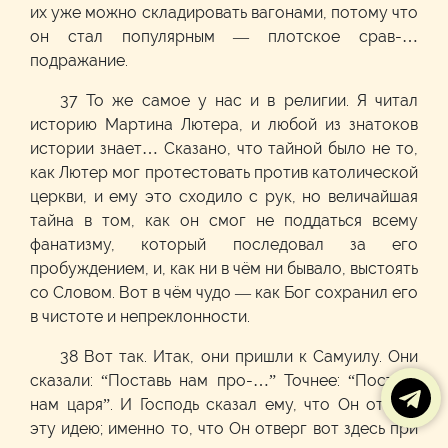
их уже можно складировать вагонами, потому что
он стал популярным — плотское срав-…
подражание.
37 То же самое у нас и в религии. Я читал
историю Мартина Лютера, и любой из знатоков
истории знает… Сказано, что тайной было не то,
как Лютер мог протестовать против католической
церкви, и ему это сходило с рук, но величайшая
тайна в том, как он смог не поддаться всему
фанатизму, который последовал за его
пробуждением, и, как ни в чём ни бывало, выстоять
со Словом. Вот в чём чудо — как Бог сохранил его
в чистоте и непреклонности.
38 Вот так. Итак, они пришли к Самуилу. Они
сказали: “Поставь нам про-…” Точнее: “Поставь
нам царя”. И Господь сказал ему, что Он отверг
эту идею; именно то, что Он отверг вот здесь при