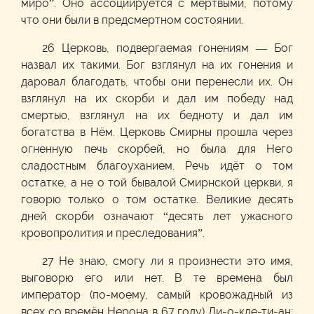
миро”. Оно ассоциируется с мёртвыми, потому
что они были в предсмертном состоянии.
26 Церковь, подвергаемая гонениям — Бог
назвал их такими. Бог взглянул на их гонения и
даровал благодать, чтобы они перенесли их. Он
взглянул на их скорби и дал им победу над
смертью, взглянул на их бедноту и дал им
богатства в Нём. Церковь Смирны прошла через
огненную печь скорбей, но была для Него
сладостным благоуханием. Речь идёт о том
остатке, а не о той бывалой Смирнской церкви, я
говорю только о том остатке. Великие десять
дней скорби означают “десять лет ужасного
кровопролития и преследования”.
27 Не знаю, смогу ли я произнести это имя,
выговорю его или нет. В те времена был
император (по-моему, самый кровожадный из
всех со времён Нерона в 67 году) Ди-о-кле-ти-ан;