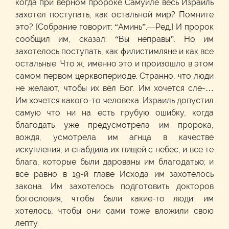
когда при верном пророке Самуиле весь Израиль
захотел поступать, как остальной мир? Помните
это? [Собрание говорит: “Аминь”.—Ред.] И пророк
сообщил им, сказал: “Вы неправы”. Но им
захотелось поступать, как филистимляне и как все
остальные. Что ж, именно это и произошло в этом
самом первом церквопериоде. Странно, что люди
не желают, чтобы их вёл Бог. Им хочется сле-…
Им хочется какого-то человека. Израиль допустил
самую что ни на есть грубую ошибку, когда
благодать уже предусмотрела им пророка,
вождя, усмотрела им агнца в качестве
искупления, и снабдила их пищей с небес, и все те
блага, которые были дарованы им благодатью; и
всё равно в 19-й главе Исхода им захотелось
закона. Им захотелось подготовить докторов
богословия, чтобы были какие-то люди; им
хотелось, чтобы они сами тоже вложили свою
лепту.