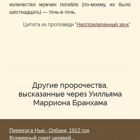
количество мужчин погибло (по-моему, их было
шестнадцать) — точь-в-точь.
Цитата из проповеди "
Неопределенный звук
"
Другие пророчества,
высказанные через Уилльяма
Марриона Бранхама
Переезд в Нью - Олбани, 1912 год
Всемирный совет церквей...