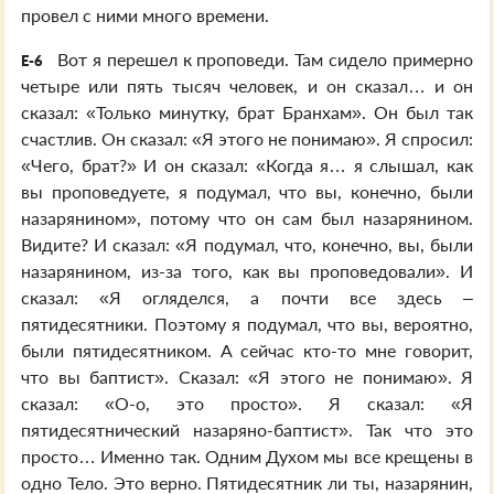
провел с ними много времени.
Вот я перешел к проповеди. Там сидело примерно
E-6
четыре или пять тысяч человек, и он сказал… и он
сказал: «Только минутку, брат Бранхам». Он был так
счастлив. Он сказал: «Я этого не понимаю». Я спросил:
«Чего, брат?» И он сказал: «Когда я… я слышал, как
вы проповедуете, я подумал, что вы, конечно, были
назарянином», потому что он сам был назарянином.
Видите? И сказал: «Я подумал, что, конечно, вы, были
назарянином, из-за того, как вы проповедовали». И
сказал: «Я огляделся, а почти все здесь –
пятидесятники. Поэтому я подумал, что вы, вероятно,
были пятидесятником. А сейчас кто-то мне говорит,
что вы баптист». Сказал: «Я этого не понимаю». Я
сказал: «О-о, это просто». Я сказал: «Я
пятидесятнический назаряно-баптист». Так что это
просто… Именно так. Одним Духом мы все крещены в
одно Тело. Это верно. Пятидесятник ли ты, назарянин,