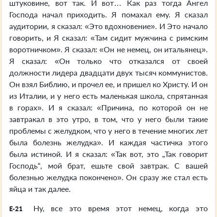
штуковине, вот так. И вот… Как раз тогда Ангел
Господа начал приходить. Я помахал ему. Я сказал
аудитории, я сказал: «Это вдохновение». И Это начало
говорить, и Я сказал: «Там сидит мужчина с римским
воротничком». Я сказал: «Он не немец, он итальянец».
Я сказал: «Он только что отказался от своей
должности лидера двадцати двух тысяч коммунистов.
Он взял Библию, и прочел ее, и пришел ко Христу. И он
из Италии, и у него есть маленькая школа, спрятанная
в горах». И я сказал: «Причина, по которой он не
завтракал в это утро, в том, что у него были такие
проблемы с желудком, что у него в течение многих лет
была болезнь желудка». И каждая частичка этого
была истиной. И я сказал: «Так вот, это „Так говорит
Господь“, мой брат, ешьте свой завтрак. С вашей
болезнью желудка покончено». Он сразу же стал есть
яйца и так далее.
Ну, все это время этот немец, когда это
E-21