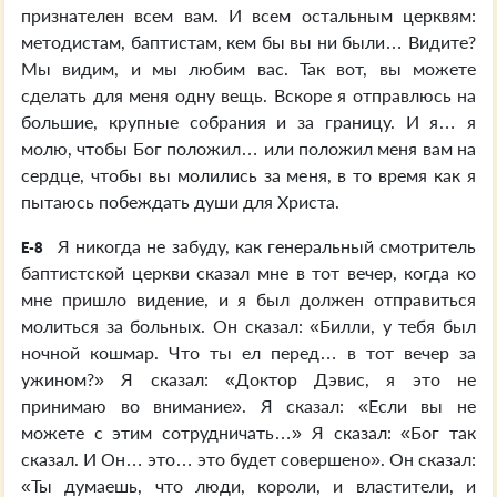
признателен всем вам. И всем остальным церквям:
методистам, баптистам, кем бы вы ни были… Видите?
Мы видим, и мы любим вас. Так вот, вы можете
сделать для меня одну вещь. Вскоре я отправлюсь на
большие, крупные собрания и за границу. И я… я
молю, чтобы Бог положил… или положил меня вам на
сердце, чтобы вы молились за меня, в то время как я
пытаюсь побеждать души для Христа.
Я никогда не забуду, как генеральный смотритель
E-8
баптистской церкви сказал мне в тот вечер, когда ко
мне пришло видение, и я был должен отправиться
молиться за больных. Он сказал: «Билли, у тебя был
ночной кошмар. Что ты ел перед… в тот вечер за
ужином?» Я сказал: «Доктор Дэвис, я это не
принимаю во внимание». Я сказал: «Если вы не
можете с этим сотрудничать…» Я сказал: «Бог так
сказал. И Он… это… это будет совершено». Он сказал:
«Ты думаешь, что люди, короли, и властители, и