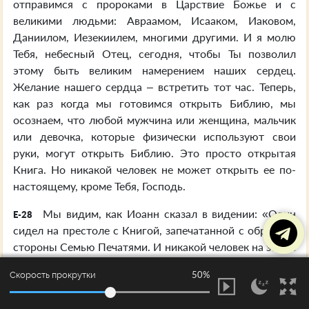
отправимся с пророками в Царствие Божье и с
великими людьми: Авраамом, Исааком, Иаковом,
Даниилом, Иезекиилем, многими другими. И я молю
Тебя, небесный Отец, сегодня, чтобы Ты позволил
этому быть великим намерением наших сердец.
Желание нашего сердца – встретить тот час. Теперь,
как раз когда мы готовимся открыть Библию, мы
осознаем, что любой мужчина или женщина, мальчик
или девочка, которые физически используют свои
руки, могут открыть Библию. Это просто открытая
Книга. Но никакой человек не может открыть ее по-
настоящему, кроме Тебя, Господь.
Мы видим, как Иоанн сказал в видении: «Один
E-28
сидел на престоле с Книгой, запечатанной с обратной
стороны Семью Печатями. И никакой человек на земле
или под землей не был достоин взять Книгу или сня…
50%
Скорость прокрутки
открыть Книгу или снять Печати. Но Один, Агнец,
блеявший Агнец, закланный от основания мира,