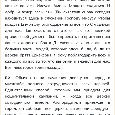
на нас во Имя Иисуса. Аминь. Можете садиться. И
добрый вечер всем вам. Так счастлив снова сегодня
находиться здесь в служении Господу Иисусу, чтобы
воздать Ему хвалу, благодарения за все, что Он сделал
для нас. Так счастлив от этого. Так вот, великой
привилегией для меня было приехать по приглашению
нашего дорогого брата Джексона. И я полагаю, что
большая часть людей, которые здесь были, были из
церкви брата Джексона. Я хочу поблагодарить всех и
каждого из вас за то, что вы были и значили для нас.
Вот, некоторое время назад…
Обычно наши служения движутся вперед в
E-2
масштабе полного сотрудничества всех церквей.
Единственный способ, которым мы приедем для
исцелительной кампании, – когда все церкви
сотрудничают вместе. Распорядитель приезжает в
город, он собирает все церкви, затем они арендуют
место. И в таком случае у них служения не проводят и