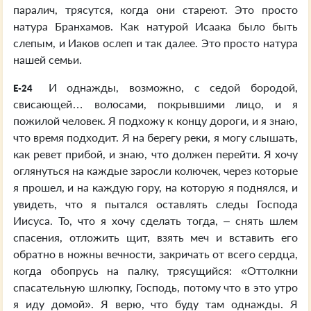
паралич, трясутся, когда они стареют. Это просто
натура Бранхамов. Как натурой Исаака было быть
слепым, и Иаков ослеп и так далее. Это просто натура
нашей семьи.
И однажды, возможно, с седой бородой,
E-24
свисающей… волосами, покрывшими лицо, и я
пожилой человек. Я подхожу к концу дороги, и я знаю,
что время подходит. Я на берегу реки, я могу слышать,
как ревет прибой, и знаю, что должен перейти. Я хочу
оглянуться на каждые заросли колючек, через которые
я прошел, и на каждую гору, на которую я поднялся, и
увидеть, что я пытался оставлять следы Господа
Иисуса. То, что я хочу сделать тогда, – снять шлем
спасения, отложить щит, взять меч и вставить его
обратно в ножны вечности, закричать от всего сердца,
когда обопрусь на палку, трясущийся: «Оттолкни
спасательную шлюпку, Господь, потому что в это утро
я иду домой». Я верю, что буду там однажды. Я