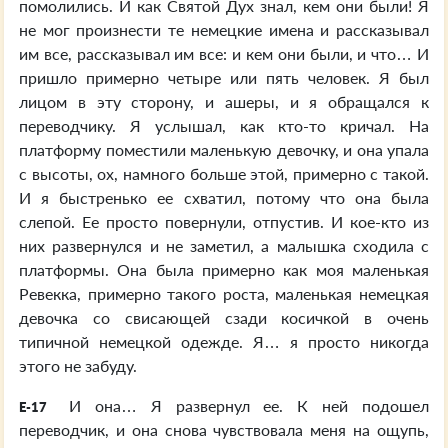
помолились. И как Святой Дух знал, кем они были! Я
не мог произнести те немецкие имена и рассказывал
им все, рассказывал им все: и кем они были, и что… И
пришло примерно четыре или пять человек. Я был
лицом в эту сторону, и ашеры, и я обращался к
переводчику. Я услышал, как кто-то кричал. На
платформу поместили маленькую девочку, и она упала
с высоты, ох, намного больше этой, примерно с такой.
И я быстренько ее схватил, потому что она была
слепой. Ее просто повернули, отпустив. И кое-кто из
них развернулся и не заметил, а малышка сходила с
платформы. Она была примерно как моя маленькая
Ревекка, примерно такого роста, маленькая немецкая
девочка со свисающей сзади косичкой в очень
типичной немецкой одежде. Я… я просто никогда
этого не забуду.
И она… Я развернул ее. К ней подошел
E-17
переводчик, и она снова чувствовала меня на ощупь,