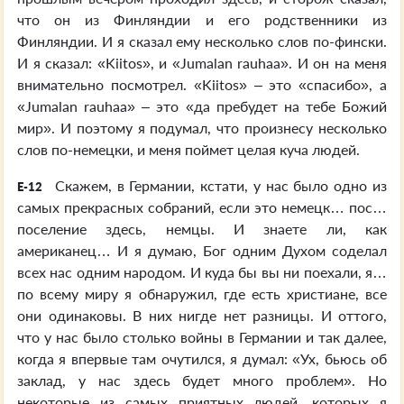
что он из Финляндии и его родственники из
Финляндии. И я сказал ему несколько слов по-фински.
И я сказал: «Kiitos», и «Jumalan rauhaa». И он на меня
внимательно посмотрел. «Kiitos» – это «спасибо», а
«Jumalan rauhaa» – это «да пребудет на тебе Божий
мир». И поэтому я подумал, что произнесу несколько
слов по-немецки, и меня поймет целая куча людей.
Скажем, в Германии, кстати, у нас было одно из
E-12
самых прекрасных собраний, если это немецк… пос…
поселение здесь, немцы. И знаете ли, как
американец… И я думаю, Бог одним Духом соделал
всех нас одним народом. И куда бы вы ни поехали, я…
по всему миру я обнаружил, где есть христиане, все
они одинаковы. В них нигде нет разницы. И оттого,
что у нас было столько войны в Германии и так далее,
когда я впервые там очутился, я думал: «Ух, бьюсь об
заклад, у нас здесь будет много проблем». Но
некоторые из самых приятных людей, которых я