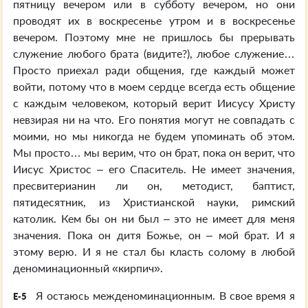
пятницу вечером или в субботу вечером, но они
проводят их в воскресенье утром и в воскресенье
вечером. Поэтому мне не пришлось бы прерывать
служение любого брата (видите?), любое служение…
Просто приехал ради общения, где каждый может
войти, потому что в моем сердце всегда есть общение
с каждым человеком, который верит Иисусу Христу
невзирая ни на что. Его понятия могут не совпадать с
моими, но мы никогда не будем упоминать об этом.
Мы просто… мы верим, что он брат, пока он верит, что
Иисус Христос – его Спаситель. Не имеет значения,
пресвитерианин ли он, методист, баптист,
пятидесятник, из Христианской науки, римский
католик. Кем бы он ни был – это не имеет для меня
значения. Пока он дитя Божье, он – мой брат. И я
этому верю. И я не стал бы класть солому в любой
деноминационный «кирпич».
Я остаюсь межденоминационным. В свое время я
E-5