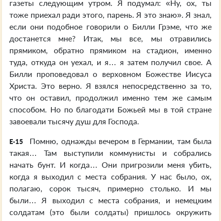
газеты следующим утром. Я подумал: «Ну, ох, ты
тоже приехал ради этого, парень. Я это знаю». Я знал,
если они подобное говорили о Билли Грэме, что же
достанется мне? Итак, мы все, мы отравились
прямиком, обратно прямиком на стадион, именно
туда, откуда он уехал, и я… я затем получил свое. А
Билли проповедовал о верховном Божестве Иисуса
Христа. Это верно. Я взялся непосредственно за то,
что он оставил, продолжил именно тем же самым
способом. Но по благодати Божьей мы в той стране
завоевали тысячу душ для Господа.
Помню, однажды вечером в Германии, там была
E-15
такая… Там выступили коммунисты и собрались
начать бунт. И когда… Они пригрозили меня убить,
когда я выходил с места собрания. У нас было, ох,
полагаю, сорок тысяч, примерно столько. И мы
были… Я выходил с места собрания, и немецким
солдатам (это были солдаты) пришлось окружить