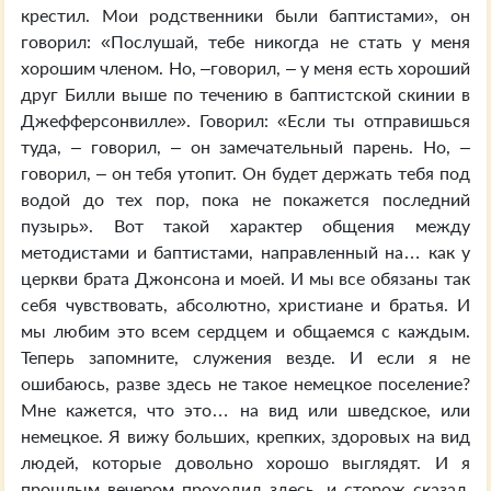
крестил. Мои родственники были баптистами», он
говорил: «Послушай, тебе никогда не стать у меня
хорошим членом. Но, –говорил, – у меня есть хороший
друг Билли выше по течению в баптистской скинии в
Джефферсонвилле». Говорил: «Если ты отправишься
туда, – говорил, – он замечательный парень. Но, –
говорил, – он тебя утопит. Он будет держать тебя под
водой до тех пор, пока не покажется последний
пузырь». Вот такой характер общения между
методистами и баптистами, направленный на… как у
церкви брата Джонсона и моей. И мы все обязаны так
себя чувствовать, абсолютно, христиане и братья. И
мы любим это всем сердцем и общаемся с каждым.
Теперь запомните, служения везде. И если я не
ошибаюсь, разве здесь не такое немецкое поселение?
Мне кажется, что это… на вид или шведское, или
немецкое. Я вижу больших, крепких, здоровых на вид
людей, которые довольно хорошо выглядят. И я
прошлым вечером проходил здесь, и сторож сказал,