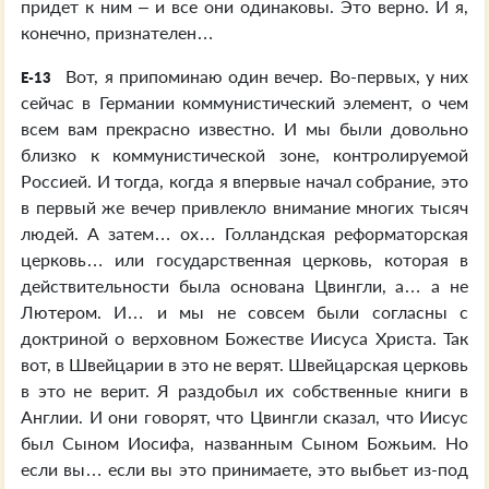
придет к ним – и все они одинаковы. Это верно. И я,
конечно, признателен…
Вот, я припоминаю один вечер. Во-первых, у них
E-13
сейчас в Германии коммунистический элемент, о чем
всем вам прекрасно известно. И мы были довольно
близко к коммунистической зоне, контролируемой
Россией. И тогда, когда я впервые начал собрание, это
в первый же вечер привлекло внимание многих тысяч
людей. А затем… ох… Голландская реформаторская
церковь… или государственная церковь, которая в
действительности была основана Цвингли, а… а не
Лютером. И… и мы не совсем были согласны с
доктриной о верховном Божестве Иисуса Христа. Так
вот, в Швейцарии в это не верят. Швейцарская церковь
в это не верит. Я раздобыл их собственные книги в
Англии. И они говорят, что Цвингли сказал, что Иисус
был Сыном Иосифа, названным Сыном Божьим. Но
если вы… если вы это принимаете, это выбьет из-под