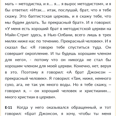
мать – методистка, и я… я… я вырос методистом», и я
бы ответил: «Итак… итак, послушай, брат, что я тебе
скажу. Это баптистская церковь, и я скажу тебе, что
мы будем делать. Ты прекрасный брат». И я говорил:
«У меня есть хороший брат в методистской церкви на
Майн-Стрит здесь, в Нью-Олбани, всего лишь в трех
милях ниже нас по течению. Прекрасный человек». И я
сказал бы: «Я говорю тебе спуститься туда. Он
совершит окропление. И ты будешь хорошим членом
для него», - потому что он никогда не стал бы
хорошим членом для моей церкви. Конечно, нет, веруя
в это. Поэтому я говорил: «А брат Джонсон –
прекрасный человек». Я говорил: «Там, ниже, немного
сухо, ага, не так уж много воды. Но я тебе скажу, –
говорил я, – он хороший человек и христианин…
много христиан в церкви».
Когда у него оказывался обращенный, и тот
E-11
говорил: «Брат Джонсон, я хочу, чтобы ты меня