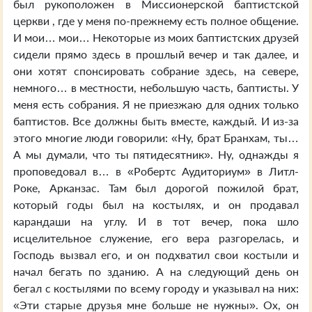
был рукоположен в Миссионерской баптистской
церкви , где у меня по-прежнему есть полное общение.
И мои… мои… Некоторые из моих баптистских друзей
сидели прямо здесь в прошлый вечер и так далее, и
они хотят спонсировать собрание здесь, на севере,
немного… в местности, небольшую часть, баптисты. У
меня есть собрания. Я не приезжаю для одних только
баптистов. Все должны быть вместе, каждый. И из-за
этого многие люди говорили: «Ну, брат Бранхам, ты…
А мы думали, что ты пятидесятник». Ну, однажды я
проповедовал в… в «Робертс Аудиториум» в Литл-
Роке, Арканзас. Там был дорогой пожилой брат,
который годы был на костылях, и он продавал
карандаши на углу. И в тот вечер, пока шло
исцелительное служение, его вера разгорелась, и
Господь вызвал его, и он подхватил свои костыли и
начал бегать по зданию. А на следующий день он
бегал с костылями по всему городу и указывал на них:
«Эти старые друзья мне больше не нужны». Ох, он