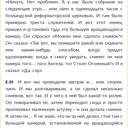
«Ничуть. Нет проблем». А у нас было собрание на
следующее утро… или ланч в одиннадцать часов с
Голландской реформаторской церковью. И там было
примерно триста служителей. И вот этот немец
пришел и установил туда эту большую вращающуюся
камеру. Он спросил: «Можно мне сделать снимок?»
Он сказал: «Так вот, вы помашите рукой или скажите
мне каким-нибудь способом, когда придет
вдохновение, когда я смогу увидеть, снимет ли моя
камера того… того Ангела, тот Столп Огненный?» И я
сказал: «Да, сэр».
И вот мы проводили завтрак и… или, скорее,
E-20
ланч. И мы разговаривали, а он сделал несколько
снимков, вот так. И у него в ней был какой-то ролик.
Он поворачивал ее, затем переходил сюда и просто
пропихивал маленькую штучку – и она делала снимок.
А затем он… Я не знаю, что он за ней делал, стоя там с
большой камерой, установленной на вращающейся