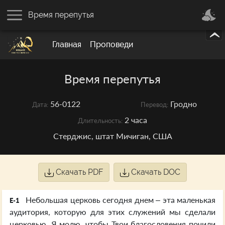
Время перепутья
Главная
Проповеди
Время перепутья
56-0122
Гродно
Дата:
Перевод:
2 часа
Длительность:
Стерджис, штат Мичиган, США
Скачать PDF
Скачать DOC
Небольшая церковь сегодня днем – эта маленькая
E-1
аудитория, которую для этих служений мы сделали
церковью. Я молю, чтобы Твои благословения почили