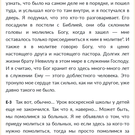
узнать, что было на самом деле не в порядке, и пошел
туда, и услышал кого-то там внутри, и я постучался в
дверь. Я подумал, что это кто-то разговаривает. Его
посадили в постели с Библией, они оба склонили
головы и молились Богу, когда я зашел — мне
оставалось только присоединиться к ним в молитве". И
также я в молитве говорю Богу, что я ценю
настоящего друга и настоящего пастора. Долгих лет
жизни брату Невиллу в этом мире в служении Господу.
И я считаю, что Бог хранит его здесь много-много лет
в служении Ему — этого доблестного человека. Это
тронуло мое сердце так сильно, как ни что другое, уже
давно такого не было.
Так вот, обычно... Урок воскресной школы у детей
E-3
еще не закончился. Так что я, наверно... Может быть,
мы помолимся за больных. Я не объявлял о том, что
приеду молиться за больных, но если здесь за кого-то
нужно помолиться, тогда мы просто помолимся за