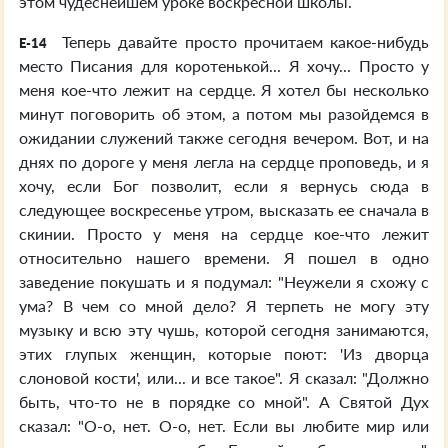
этом чудеснейшем уроке воскресной школы.
Теперь давайте просто прочитаем какое-нибудь
E-14
место Писания для коротенькой... Я хочу... Просто у
меня кое-что лежит на сердце. Я хотел бы несколько
минут поговорить об этом, а потом мы разойдемся в
ожидании служений также сегодня вечером. Вот, и на
днях по дороге у меня легла на сердце проповедь, и я
хочу, если Бог позволит, если я вернусь сюда в
следующее воскресенье утром, высказать ее сначала в
скинии. Просто у меня на сердце кое-что лежит
относительно нашего времени. Я пошел в одно
заведение покушать и я подумал: "Неужели я схожу с
ума? В чем со мной дело? Я терпеть не могу эту
музыку и всю эту чушь, которой сегодня занимаются,
этих глупых женщин, которые поют: 'Из дворца
слоновой кости', или... и все такое". Я сказал: "Должно
быть, что-то не в порядке со мной". А Святой Дух
сказал: "О-о, нет. О-о, нет. Если вы любите мир или