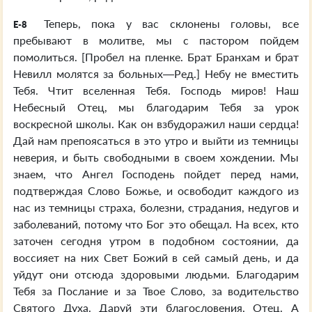
Теперь, пока у вас склонены головы, все
E-8
пребывают в молитве, мы с пастором пойдем
помолиться. [Пробел на пленке. Брат Бранхам и брат
Невилл молятся за больных—Ред.] Небу не вместить
Тебя. Чтит вселенная Тебя. Господь миров! Наш
Небесный Отец, мы благодарим Тебя за урок
воскресной школы. Как он взбудоражил наши сердца!
Дай нам препоясаться в это утро и выйти из темницы
неверия, и быть свободными в своем хождении. Мы
знаем, что Ангел Господень пойдет перед нами,
подтверждая Слово Божье, и освободит каждого из
нас из темницы страха, болезни, страдания, недугов и
заболеваний, потому что Бог это обещал. На всех, кто
заточен сегодня утром в подобном состоянии, да
воссияет на них Свет Божий в сей самый день, и да
уйдут они отсюда здоровыми людьми. Благодарим
Тебя за Послание и за Твое Слово, за водительство
Святого Духа. Даруй эти благословения, Отец. А