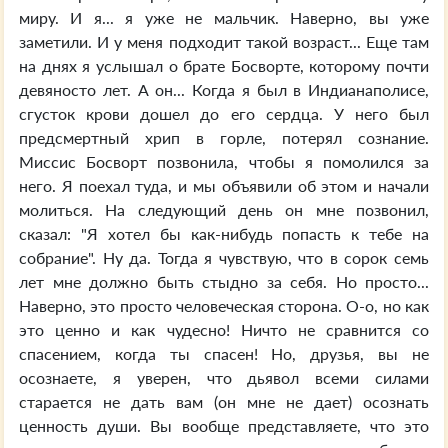
миру. И я... я уже не мальчик. Наверно, вы уже
заметили. И у меня подходит такой возраст... Еще там
на днях я услышал о брате Босворте, которому почти
девяносто лет. А он... Когда я был в Индианаполисе,
сгусток крови дошел до его сердца. У него был
предсмертный хрип в горле, потерял сознание.
Миссис Босворт позвонила, чтобы я помолился за
него. Я поехал туда, и мы объявили об этом и начали
молиться. На следующий день он мне позвонил,
сказал: "Я хотел бы как-нибудь попасть к тебе на
собрание". Ну да. Тогда я чувствую, что в сорок семь
лет мне должно быть стыдно за себя. Но просто...
Наверно, это просто человеческая сторона. О-о, но как
это ценно и как чудесно! Ничто не сравнится со
спасением, когда ты спасен! Но, друзья, вы не
осознаете, я уверен, что дьявол всеми силами
старается не дать вам (он мне не дает) осознать
ценность души. Вы вообще представляете, что это