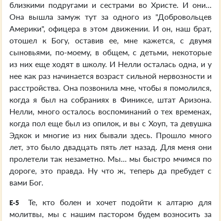
близкими подругами и сестрами во Христе. И они...
Она вышла замуж тут за одного из "Добровольцев
Америки", офицера в этом движении. И он, наш брат,
отошел к Богу, оставив ее, мне кажется, с двумя
сыновьями, по-моему, в общем, с детьми, некоторые
из них еще ходят в школу. И Нелли осталась одна, и у
нее как раз начинается возраст сильной нервозности и
расстройства. Она позвонила мне, чтобы я помолился,
когда я был на собраниях в Финиксе, штат Аризона.
Нелли, много осталось воспоминаний о тех временах,
когда пол еще был из опилок, и вы с Хоуп, та девушка
Эдкок и многие из них бывали здесь. Прошло много
лет, это было двадцать пять лет назад. Для меня они
пролетели так незаметно. Мы... мы быстро мчимся по
дороге, это правда. Ну что ж, теперь да пребудет с
вами Бог.
Те, кто болен и хочет подойти к алтарю для
E-5
молитвы, мы с нашим пастором будем возносить за