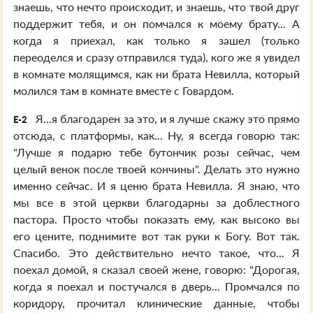
знаешь, что нечто происходит, и знаешь, что твой друг
поддержит тебя, и он помчался к моему брату... А
когда я приехал, как только я зашел (только
переоделся и сразу отправился туда), кого же я увидел
в комнате молящимся, как ни брата Невилла, который
молился там в комнате вместе с Говардом.
Я...я благодарен за это, и я лучше скажу это прямо
E-2
отсюда, с платформы, как... Ну, я всегда говорю так:
"Лучше я подарю тебе бутончик розы сейчас, чем
целый венок после твоей кончины". Делать это нужно
именно сейчас. И я ценю брата Невилла. Я знаю, что
мы все в этой церкви благодарны за доблестного
пастора. Просто чтобы показать ему, как высоко вы
его цените, поднимите вот так руки к Богу. Вот так.
Спасибо. Это действительно нечто такое, что... Я
поехал домой, я сказал своей жене, говорю: "Дорогая,
когда я поехал и постучался в дверь... Промчался по
коридору, прочитал клинические данные, чтобы