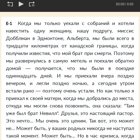
00:00
/ 0:00
Когда мы только уехали с собраний и хотели
E-1
навестить одну женщину, нашу подругу, миссис
Добблман в Эдмонтоне, Альберта, мы были всего в
тридцати километрах от канадской границы, когда
получили известия, что мой брат при смерти. Поэтому
мы развернулись в самую метель и поехали обратно
домой — получается, что мы были в поездке
одиннадцать дней. И мы приехали вчера поздно
вечером, и легли поздно ночью, а сегодня утром
встали рано — поэтому очень устали. Но как только я
приехал к своей матери, когда мы добрались до места,
откуда мы могли снова позвонить, она сказала: "Там
уже был брат Невилл". Друзья, это настоящий пастор.
Это нечто... Мы очень это ценим. Так вот, это может
не... Может быть, у ваших родных никогда не наступал
такой момент. Может быть... Но в час кризиса, когда