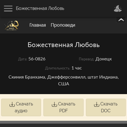
Божественная Любовь
Главная
Проповеди
Божественная Любовь
56-0826
Донецк
Дата:
Перевод:
1 час
Длительность:
Скиния Бранхама, Джефферсонвилл, штат Индиана,
США
Скачать
Скачать
Скачать
аудио
PDF
DOC