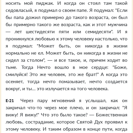
носить мой пиджак. И когда он стоял там такой
седовласый, я подумал о своем папе. Я подумал: "Если
бы папа дожил примерно до такого возраста, он был
бы примерно такого же возраста, как и этот мужчина
— лет шестидесяти пяти или семидесяти". И я
проникнулся любовью к этому человеку настолько, что
я подумал: "Может быть, он никогда в жизни
нормально не ел. Может быть, он никогда в жизни не
сидел за столом", — и все такое, и, причем ходит во
тьме. Тогда Нечто вошло в мое сердце: "Боже,
смилуйся! Это же человек, это же брат!" А когда это
осеняет, тогда нечто помазывает, нечто создается
вокруг, и ты... это излучается на того человека.
Через пару мгновений я услышал, как он
E-21
закричал что-то через мое плечо, и он закричал: "Я
вижу! Я вижу!" Что это было такое? — Божественная
любовь, сострадание, которое Святой Дух проявил к
этому человеку. И таким образом в конце пути, когда