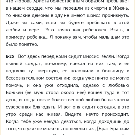
что любовь Христа божественным образом пребывает
в нашем сердце, что мы перешли из смерти в Жизнь,
то никакие демоны в аду не имеют шанса проникнуть.
Даже вы сами, если вы будете пребывать в этой
любви и вере... Это точно как ребеночек. Взять, к
примеру, ребенка... Я покажу вам, чтобы малышам это
было понятно.
Вот здесь перед нами сидит миссис Келли. Когда
E-25
пьяный солдат, по-моему, наехал на них там, и ее
подняли тут мертвую, ее положили в больницу в
бессознательном состоянии; когда уже ничто не могло
помочь, и она уже отходила, однако с любовью
Божьей (ее муж стоял около нее) вошел туда в тот
день, и тогда после божественной любви была явлена
суверенная благодать. И вот она сидит сегодня, в это
утро среди нас живая. Видите, нечто происходит.
Когда тебе уже некуда деваться, когда доходишь до
того, что уже не можешь пошевелиться, [Брат Бранхам