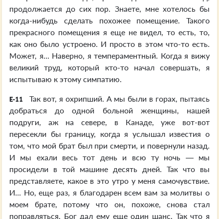
продолжается до сих пор. Знаете, мне хотелось бы
когда-нибудь сделать похожее помещение. Такого
прекрасного помещения я еще не видел, то есть, то,
как оно было устроено. И просто в этом что-то есть.
Может, я... Наверно, я темпераментный. Когда я вижу
великий труд, который кто-то начал совершать, я
испытываю к этому симпатию.
Так вот, я охрипший. А мы были в горах, пытаясь
E-11
добраться до одной больной женщины, нашей
подруги, аж на севере, в Канаде, уже вот-вот
пересекли бы границу, когда я услышал известия о
том, что мой брат был при смерти, и повернули назад.
И мы ехали весь тот день и всю ту ночь — мы
просидели в той машине десять дней. Так что вы
представляете, какое в это утро у меня самочувствие.
И... Но, еще раз, я благодарен всем вам за молитвы о
моем брате, потому что он, похоже, снова стал
поправляться. Бог дал ему еще один шанс. Так что я