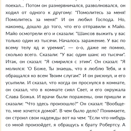
поехал... Потом он разнервничался, разволновался, он
ходил от одного к другому: "Помолитесь за меня!
Помолитесь за меня!" И он любил Господа. Но,
наконец, дошло до того, что его отправили к Майо.
Майо осмотрели его и сказали: "Шансов выжить у вас
только один из тысячи. Началось заражение. У вас по
всему телу яд и уремия", — о-о, даже не помню,
сколько всего. Сказали: "У вас один шанс из тысячи".
Итак, он сказал: "Я смирился с этим". Он сказал: "Я
молился: 'О Боже, Ты знаешь, что я люблю Тебя, и я
обращался ко всем Твоим слугам'." И он рискнул, и его
усыпили. И сказал, что когда он проснулся в комнате,
он сказал, что в комнате сиял Свет, и его окружала
Слава Божья. И врачи были поражены, они пришли и
сказали: "Что здесь произошло?" Он сказал: "Вообще-
то, мне хочется домой". В чем было дело? Понимаете,
он строил свои надежды вот на чем: "Если что-нибудь
со мной произойдет, я обращусь к брату Робертсу. А