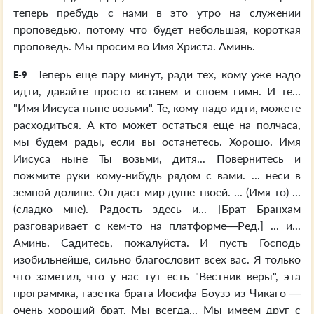
теперь пребудь с нами в это утро на служении
проповедью, потому что будет небольшая, короткая
проповедь. Мы просим во Имя Христа. Аминь.
Теперь еще пару минут, ради тех, кому уже надо
E-9
идти, давайте просто встанем и споем гимн. И те...
"Имя Иисуса ныне возьми". Те, кому надо идти, можете
расходиться. А кто может остаться еще на полчаса,
мы будем рады, если вы останетесь. Хорошо. Имя
Иисуса ныне Ты возьми, дитя... Повернитесь и
пожмите руки кому-нибудь рядом с вами. ... неси в
земной долине. Он даст мир душе твоей. ... (Имя то) ...
(сладко мне). Радость здесь и... [Брат Бранхам
разговаривает с кем-то на платформе—Ред.] ... и...
Аминь. Садитесь, пожалуйста. И пусть Господь
изобильнейше, сильно благословит всех вас. Я только
что заметил, что у нас тут есть "Вестник веры", эта
программка, газетка брата Иосифа Боузэ из Чикаго —
очень хороший брат. Мы всегда... Мы имеем друг с