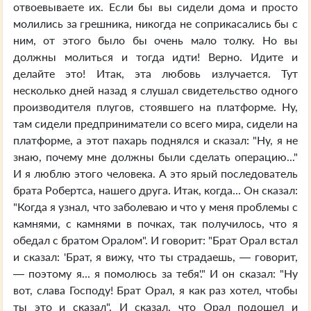
отвоевываете их. Если бы вы сидели дома и просто
молились за грешника, никогда не соприкасались бы с
ним, от этого было бы очень мало толку. Но вы
должны молиться и тогда идти! Верно. Идите и
делайте это! Итак, эта любовь излучается. Тут
несколько дней назад я слушал свидетельство одного
производителя плугов, стоявшего на платформе. Ну,
там сидели предприниматели со всего мира, сидели на
платформе, а этот пахарь поднялся и сказал: "Ну, я не
знаю, почему мне должны были сделать операцию..."
И я люблю этого человека. А это ярый последователь
брата Робертса, нашего друга. Итак, когда... Он сказал:
"Когда я узнал, что заболеваю и что у меня проблемы с
камнями, с камнями в почках, так получилось, что я
обедал с братом Оралом". И говорит: "Брат Орал встал
и сказал: 'Брат, я вижу, что ты страдаешь, — говорит,
— поэтому я... я помолюсь за тебя'." И он сказал: "Ну
вот, слава Господу! Брат Орал, я как раз хотел, чтобы
ты это и сказал". И сказал, что Орал подошел и