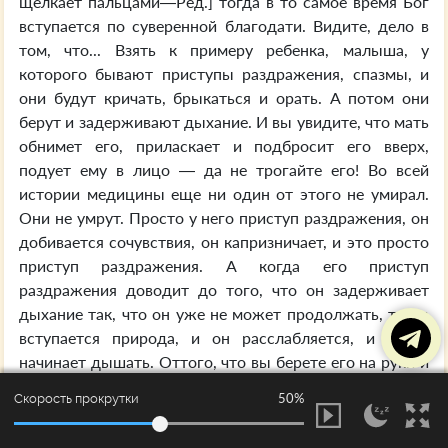
щелкает пальцами—Ред.] тогда в то самое время Бог
вступается по суверенной благодати. Видите, дело в
том, что... Взять к примеру ребенка, малыша, у
которого бывают приступы раздражения, спазмы, и
они будут кричать, брыкаться и орать. А потом они
берут и задерживают дыхание. И вы увидите, что мать
обнимет его, приласкает и подбросит его вверх,
подует ему в лицо — да не трогайте его! Во всей
истории медицины еще ни один от этого не умирал.
Они не умрут. Просто у него приступ раздражения, он
добивается сочувствия, он капризничает, и это просто
приступ раздражения. А когда его приступ
раздражения доводит до того, что он задерживает
дыхание так, что он уже не может продолжать, тогда
вступается природа, и он расслабляется, и опять
начинает дышать. Оттого, что вы берете его на руки и
кричите, ему только... орете и дуете ему в лицо, ему
50%
Скорость прокрутки
только хуже. Точно так же бывает и тогда, когда мы
ездим из церкви в церковь, с места на место, с одного