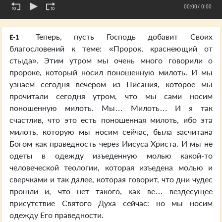
00:00
/ 0:00
Теперь, пусть Господь добавит Своих
E-1
благословений к теме: «Пророк, краснеющий от
стыда». Этим утром мы очень много говорили о
пророке, который носил поношенную милоть. И мы
узнаем сегодня вечером из Писания, которое мы
прочитали сегодня утром, что мы сами носим
поношенную милоть. Мы… Милоть… И я так
счастлив, что это есть поношенная милоть, ибо эта
милоть, которую мы носим сейчас, была засчитана
Богом как праведность через Иисуса Христа. И мы не
одеты в одежду изъеденную молью какой-то
человеческой теологии, которая изъедена молью и
сверчками и так далее, которая говорит, что дни чудес
прошли и, что нет такого, как ве… вездесущее
присутствие Святого Духа сейчас: но мы носим
одежду Его праведности.