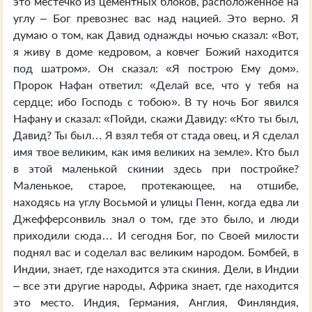
это местечко из цементных блоков, расположенное на
углу – Бог превознес вас над нацией. Это верно. Я
думаю о том, как Давид однажды ночью сказал: «Вот,
я живу в доме кедровом, а ковчег Божий находится
под шатром». Он сказал: «Я построю Ему дом».
Пророк Нафан ответил: «Делай все, что у тебя на
сердце; ибо Господь с тобою». В ту ночь Бог явился
Нафану и сказал: «Пойди, скажи Давиду: «Кто ты был,
Давид? Ты был… Я взял тебя от стада овец, и Я сделал
имя твое великим, как имя великих на земле». Кто был
в этой маленькой скинии здесь при постройке?
Маленькое, старое, протекающее, на отшибе,
находясь на углу Восьмой и улицы Пенн, когда едва ли
Джефферсонвиль знал о том, где это было, и люди
приходили сюда… И сегодня Бог, по Своей милости
поднял вас и соделал вас великим народом. Бомбей, в
Индии, знает, где находится эта скиния. Дели, в Индии
– все эти другие народы, Африка знает, где находится
это место. Индия, Германия, Англия, Финляндия,