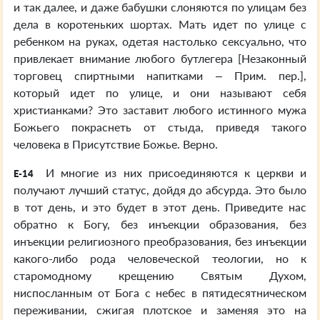
и так далее, и даже бабушки слоняются по улицам без
дела в коротеньких шортах. Мать идет по улице с
ребенком на руках, одетая настолько сексуально, что
привлекает внимание любого бутлегера [Незаконный
торговец спиртными напитками – Прим. пер.],
который идет по улице, и они называют себя
христианками? Это заставит любого истинного мужа
Божьего покраснеть от стыда, приведя такого
человека в Присутствие Божье. Верно.
И многие из них присоединяются к церкви и
E-14
получают лучший статус, дойдя до абсурда. Это было
в тот день, и это будет в этот день. Приведите нас
обратно к Богу, без инъекции образования, без
инъекции религиозного преобразования, без инъекции
какого-либо рода человеческой теологии, но к
старомодному крещению Святым Духом,
ниспосланным от Бога с небес в пятидесятническом
переживании, сжигая плотское и заменяя это на