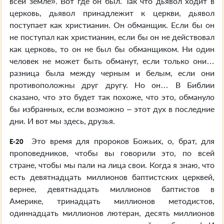
всей земле». Вот где он был. Так что дьявол ходит в
церковь, дьявол принадлежит к церкви, дьявол
поступает как христианин. Он обманщик. Если бы он
не поступал как христианин, если бы он не действовал
как церковь, то он не был бы обманщиком. Ни один
человек не может быть обманут, если только они…
разница была между черным и белым, если они
противоположны друг другу. Но он… В Библии
сказано, что это будет так похоже, что это, обмануло
бы избранных, если возможно – этот дух в последние
дни. И вот мы здесь, друзья.
Это время для пророков Божьих, о, брат, для
E-20
проповедников, чтобы вы говорили это, по всей
стране, чтобы мы пали на лица свои. Когда я знаю, что
есть девятнадцать миллионов баптистских церквей,
вернее, девятнадцать миллионов баптистов в
Америке, тринадцать миллионов методистов,
одиннадцать миллионов лютеран, десять миллионов