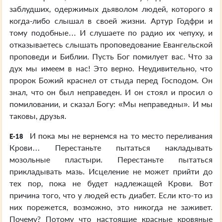
заблудших, одержимых дьяволом людей, которого я
когда-либо слышал в своей жизни. Артур Годфри и
тому подобные… И слушаете по радио их чепуху, и
отказываетесь слышать проповедование Евангельской
проповеди и Библии. Пусть Бог помилует вас. Что за
дух мы имеем в нас! Это верно. Неудивительно, что
пророк Божий краснел от стыда перед Господом. Он
знал, что он был неправеден. И он стоял и просил о
помиловании, и сказал Богу: «Мы неправедны». И мы
таковы, друзья.
И пока мы не вернемся на то место переливания
E-18
Крови… Перестаньте пытаться накладывать
мозольные пластыри. Перестаньте пытаться
прикладывать мазь. Исцеление не может прийти до
тех пор, пока не будет надлежащей Крови. Вот
причина того, что у людей есть диабет. Если кто-то из
них порежется, возможно, это никогда не заживет.
Почему? Потому что настоящие красные кровяные