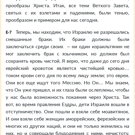
прообразы Христа. Итак, все тени Ветхого Завета,
святых с их взлетами и падениями, были тенью,
прообразом и примером для нас сегодня.
Теперь, мы находим, что Израилю не разрешались
E-7
смешанные браки. Их браки должны были
заключаться среди своих – ни один израильтянин не
мог заключить брак с язычником, но должен был
сохранять кровь чистой. Я верю, что даже до сего дня
еврейский кровоток является чистейшей кровью…
током крови сего дня по всему лицу земли; это евреи.
Они все еще ищут того Мессию. Но Он… Мы знаем,
что Он уже пришел, и их глаза были ослеплены, чтобы
у нас была возможность покаяния через Христа. Так
вот, во время правления Ездры, дети Израиля вошли в
отступничество. Они пошли и взяли себе моавитянок.
И они взяли себе женщин аморрейских, ферезейских и
многих из других наций, и они не только женились на
них, но и совершали блудодеяния с ними, нечистоту,