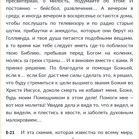
пресвитериан, о милость, подумайте об этом! И
постоянно – бейсбол, развлечения… А вечером в
среду, и иногда вечером в воскресенье остаются дома,
чтобы послушать по телевизору и по радио старые
шутки, прибаутки и анекдоты, которые они берут из
Голливуда, и твоя душа питается подобными вещами,
в то время как тебе следует иметь где-то поблизости
твою Библию, пребывая перед Богом на коленях,
молясь за грехи страны… И я виновен вместе с вами. Я
принял решение. По благодати и помощи Божьей,
если я… если Бог даст мне силы сделать это, я решил,
что буду стремиться к цели вышнего звания Божия во
Христе Иисусе, доколе смерть не избавит меня. Боже,
будь моим Помощником в этом деле! Помоги мне –
вот моя молитва! Увидев дела и видя то, что я видел, и
вы видели, и плестись в хвосте, и заболеть духовным
малокровием…
И эта скиния, которая известна по всему миру,
E-21