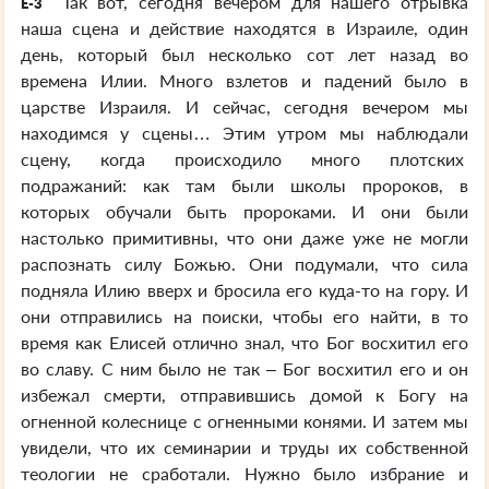
Так вот, сегодня вечером для нашего отрывка
E-3
наша сцена и действие находятся в Израиле, один
день, который был несколько сот лет назад во
времена Илии. Много взлетов и падений было в
царстве Израиля. И сейчас, сегодня вечером мы
находимся у сцены… Этим утром мы наблюдали
сцену, когда происходило много плотских
подражаний: как там были школы пророков, в
которых обучали быть пророками. И они были
настолько примитивны, что они даже уже не могли
распознать силу Божью. Они подумали, что сила
подняла Илию вверх и бросила его куда-то на гору. И
они отправились на поиски, чтобы его найти, в то
время как Елисей отлично знал, что Бог восхитил его
во славу. С ним было не так – Бог восхитил его и он
избежал смерти, отправившись домой к Богу на
огненной колеснице с огненными конями. И затем мы
увидели, что их семинарии и труды их собственной
теологии не сработали. Нужно было избрание и