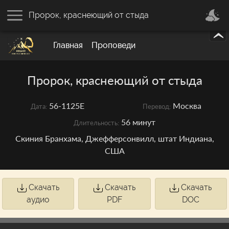
Пророк, краснеющий от стыда
Главная
Проповеди
Пророк, краснеющий от стыда
56-1125E
Москва
Дата:
Перевод:
56 минут
Длительность:
Скиния Бранхама, Джефферсонвилл, штат Индиана,
США
Скачать
Скачать
Скачать
аудио
PDF
DOC