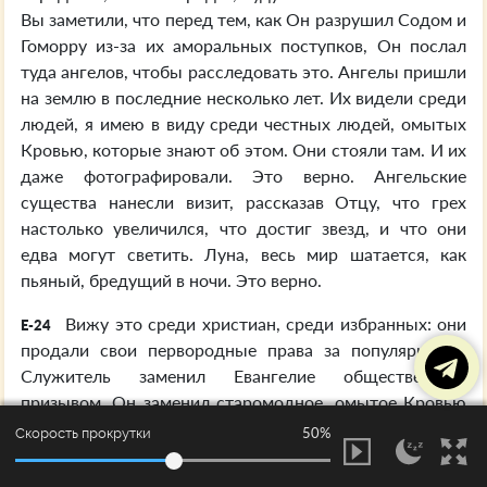
Вы заметили, что перед тем, как Он разрушил Содом и
Гоморру из-за их аморальных поступков, Он послал
туда ангелов, чтобы расследовать это. Ангелы пришли
на землю в последние несколько лет. Их видели среди
людей, я имею в виду среди честных людей, омытых
Кровью, которые знают об этом. Они стояли там. И их
даже фотографировали. Это верно. Ангельские
существа нанесли визит, рассказав Отцу, что грех
настолько увеличился, что достиг звезд, и что они
едва могут светить. Луна, весь мир шатается, как
пьяный, бредущий в ночи. Это верно.
Вижу это среди христиан, среди избранных: они
E-24
продали свои первородные права за популярность.
Служитель заменил Евангелие общественным
призывом. Он заменил старомодное, омытое Кровью
Евангелие на интеллектуальные беседы с людьми,
50%
Скорость прокрутки
проповедуя интеллектуальное, беседуя об обществах,
и уничижая Евангелие. Многие из них вышли на нивы