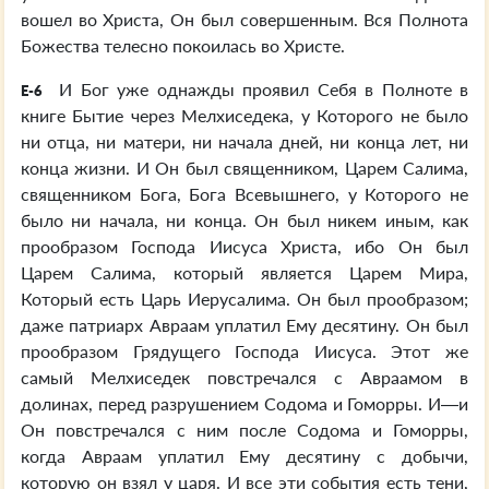
вошел во Христа, Он был совершенным. Вся Полнота
Божества телесно покоилась во Христе.
И Бог уже однажды проявил Себя в Полноте в
E-6
книге Бытие через Мелхиседека, у Которого не было
ни отца, ни матери, ни начала дней, ни конца лет, ни
конца жизни. И Он был священником, Царем Салима,
священником Бога, Бога Всевышнего, у Которого не
было ни начала, ни конца. Он был никем иным, как
прообразом Господа Иисуса Христа, ибо Он был
Царем Салима, который является Царем Мира,
Который есть Царь Иерусалима. Он был прообразом;
даже патриарх Авраам уплатил Ему десятину. Он был
прообразом Грядущего Господа Иисуса. Этот же
самый Мелхиседек повстречался с Авраамом в
долинах, перед разрушением Содома и Гоморры. И—и
Он повстречался с ним после Содома и Гоморры,
когда Авраам уплатил Ему десятину с добычи,
которую он взял у царя. И все эти события есть тени,