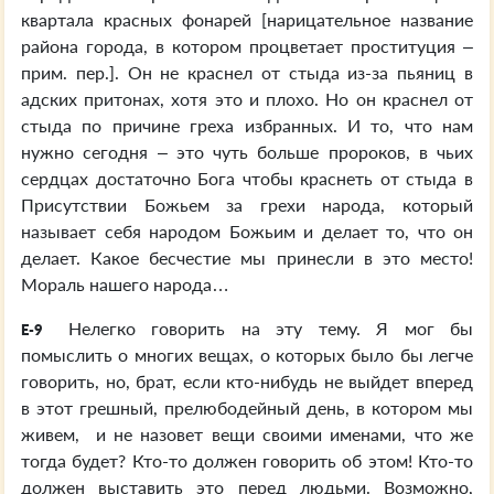
квартала красных фонарей [нарицательное название
района города, в котором процветает проституция –
прим. пер.]. Он не краснел от стыда из-за пьяниц в
адских притонах, хотя это и плохо. Но он краснел от
стыда по причине греха избранных. И то, что нам
нужно сегодня – это чуть больше пророков, в чьих
сердцах достаточно Бога чтобы краснеть от стыда в
Присутствии Божьем за грехи народа, который
называет себя народом Божьим и делает то, что он
делает. Какое бесчестие мы принесли в это место!
Мораль нашего народа…
Нелегко говорить на эту тему. Я мог бы
E-9
помыслить о многих вещах, о которых было бы легче
говорить, но, брат, если кто-нибудь не выйдет вперед
в этот грешный, прелюбодейный день, в котором мы
живем, и не назовет вещи своими именами, что же
тогда будет? Кто-то должен говорить об этом! Кто-то
должен выставить это перед людьми. Возможно,