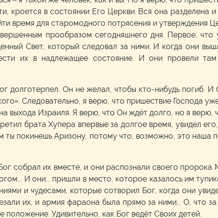
и, кроется в состоянии Его Церкви. Вся она разделена и
йти время для старомодного потрясения и утверждения Ц
совершенным прообразом сегодняшнего дня. Первое, что у
щенный Свет, который следовал за ними. И когда они вышли
ести их в надлежащее состояние. И они провели там
ог долготерпел. Он не желал, чтобы кто-нибудь погиб. И 
ого». Следовательно, я верю, что пришествие Господа у
а выхода Израиля. Я верю, что Он ждёт долго, но я верю, 
третил брата Хупера впервые за долгое время, увидел его,
м ты покинешь Аризону, потому что, возможно, это наша п
ц Бог собрал их вместе, и они распознали своего пророка
огом... И они... пришли в место, которое казалось им туп
ниями и чудесами, которые сотворил Бог, когда они увиде
зали их, и армия фараона была прямо за ними... О, что за
е положение. Удивительно, как Бог ведёт Своих детей.