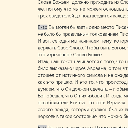
Слове Божьем, должно приходить из Сло
же, потому что мы не можем основывать
трёх свидетелей да подтвердится каждое
E-10
Вы могли бы взять одно место Писан
не было бы правильным толкованием Писан
И вот, сегодня мы начинаем тему, котор
держать Своё Слово. Чтобы быть Богом, 
это изречённое Слово Божье.
Итак, наш текст начинается с того, что
было высказано через Авраама, о том, ч
отошёл от истинного смысла и не ожидал
как это пришло. И это то, что происход
думаем, что Он должен сделать, – и обы
Бог обещал, что Он их избавит. И когда
освободитель Египта... то есть Израиля
своего вождя, который должен был их в
церковь в такое состояние, что можно бы
E-11
Так вот, я верю в это. Я могу ошиба