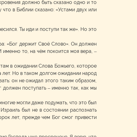
кровения должно быть сказано одно и то
что в Библии сказано: «Устами двух или
есился. Ты иди и поступи так же». Но это
ера: «Бог держит Своё Слово». Он должен
 именно то, на чём покоится моя вера, –
ь там в ожидании Слова Божьего, которое
а лет. Но в таком долгом ожидании народ
зать: он не ожидал этого таким образом,
г должен поступать – именно так, как мы
многие могли даже подумать, что это был
, Израиль был не в состоянии распознать
орок лет, прежде чем Бог смог привести
ствие Господа уже просрочено. Я верю, что