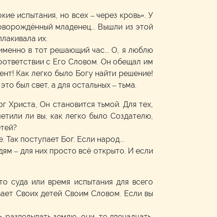
кие испытания, но всех – через кровь». У
новорождённый младенец... Вышли из этой
плакивала их.
именно в тот решающий час... О, я люблю
оответствии с Его Словом. Он обещал им
нт! Как легко было Богу найти решение!
о был свет, а для остальных – тьма.
рг Христа, Он становится тьмой. Для тех,
етили ли вы, как легко было Создателю,
етей?
Так поступает Бог. Если народ...
дям – для них просто всё открыто. И если
то суда или время испытания для всего
вает Своих детей Своим Словом. Если вы
 разведывать землю, они, те двенадцать,