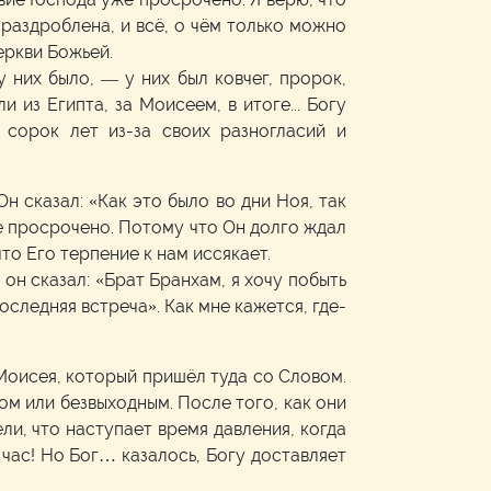
 раздроблена, и всё, о чём только можно
еркви Божьей.
 них было, — у них был ковчег, пророк,
 из Египта, за Моисеем, в итоге... Богу
 сорок лет из-за своих разногласий и
Он сказал: «Как это было во дни Ноя, так
же просрочено. Потому что Он долго ждал
что Его терпение к нам иссякает.
 он сказал: «Брат Бранхам, я хочу побыть
оследняя встреча». Как мне кажется, где-
 Моисея, который пришёл туда со Словом.
иком или безвыходным. После того, как они
ли, что наступает время давления, когда
 час! Но Бог… казалось, Богу доставляет