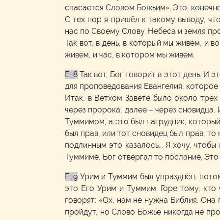
спасается Словом Божьим». Это, конечно
С тех пор я пришёл к такому выводу, чт
нас по Своему Слову. Небеса и земля пр
Так вот, в день, в который мы живём, и 
живём, и час, в котором мы живём.
E-8
Так вот, Бог говорит в этот день. И
для проповедования Евангелия, которое 
Итак, в Ветхом Завете было около трёх
через пророка, далее – через сновидца.
Туммимом, а это был нагрудник, который
был прав, или тот сновидец был прав, то
подлинным это казалось... Я хочу, чтоб
Туммиме, Бог отвергал то послание. Эт
E-9
Урим и Туммим был упразднён, пото
это Его Урим и Туммим. Горе тому, кто 
говорят: «Ох, нам не нужна Библия. Она
пройдут, но Слово Божье никогда не про