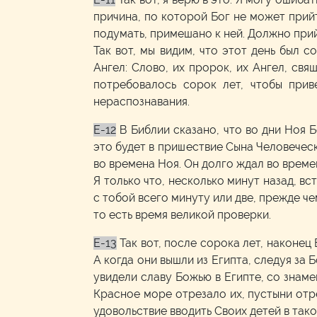
причина, по которой Бог не может прийт
подумать, примешано к ней. Должно при
Так вот, мы видим, что этот день был 
Ангел: Слово, их пророк, их Ангел, свя
потребовалось сорок лет, чтобы прив
нераспознавания.
E-12
В Библии сказано, что во дни Ноя Б
это будет в пришествие Сына Человеческ
во времена Ноя. Он долго ждал во времен
Я только что, несколько минут назад, вс
с тобой всего минуту или две, прежде че
то есть время великой проверки.
E-13
Так вот, после сорока лет, наконе
А когда они вышли из Египта, следуя за Б
увидели славу Божью в Египте, со знаме
Красное море отрезало их, пустыни отре
удовольствие вводить Своих детей в тако