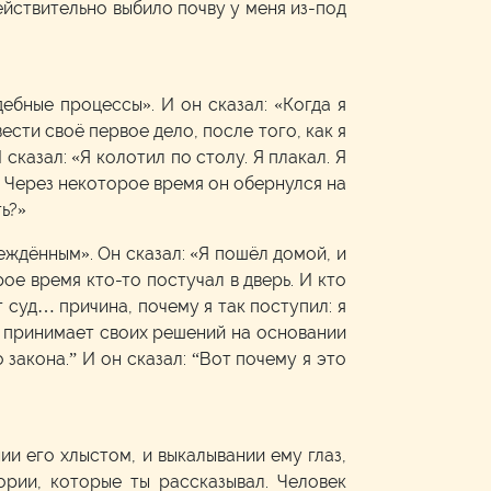
действительно выбило почву у меня из-под
дебные процессы». И он сказал: «Когда я
ести своё первое дело, после того, как я
 сказал: «Я колотил по столу. Я плакал. Я
ья. Через некоторое время он обернулся на
ть?»
беждённым». Он сказал: «Я пошёл домой, и
рое время кто-то постучал в дверь. И кто
от суд… причина, почему я так поступил: я
не принимает своих решений на основании
 закона.” И он сказал: “Вот почему я это
нии его хлыстом, и выкалывании ему глаз,
рии, которые ты рассказывал. Человек