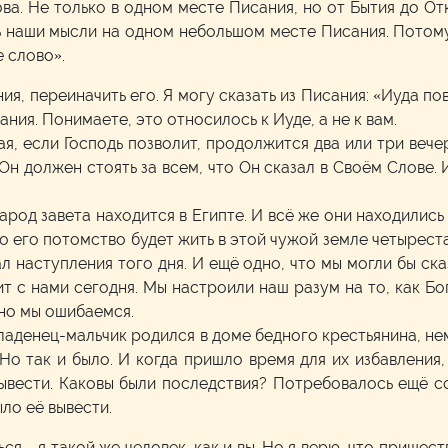
ва. Не только в одном месте Писания, но от Бытия до От
 наши мысли на одном небольшом месте Писания. Потому 
 слово».
ия, переиначить его. Я могу сказать из Писания: «Иуда пов
ия. Понимаете, это относилось к Иуде, а не к вам.
ая, если Господь позволит, продолжится два или три веч
Он должен стоять за всем, что Он сказал в Своём Слове. И
 народ завета находится в Египте. И всё же они находилис
то его потомство будет жить в этой чужой земле четырест
 наступления того дня. И ещё одно, что мы могли бы ска
ит с нами сегодня. Мы настроили наш разум на то, как Бо
чно мы ошибаемся.
 младенец-мальчик родился в доме бедного крестьянина, не
. Но так и было. И когда пришло время для их избавления
ывести. Каковы были последствия? Потребовалось ещё с
ло её вывести.
ться – я такой же человек, как и вы. Но я верю, что прише