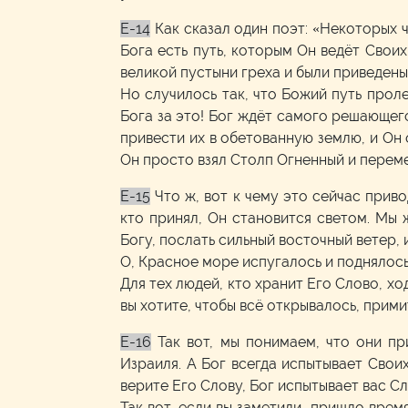
E-14
Как сказал один поэт: «Некоторых ч
Бога есть путь, которым Он ведёт Своих
великой пустыни греха и были приведены 
Но случилось так, что Божий путь проле
Бога за это! Бог ждёт самого решающег
привести их в обетованную землю, и Он
Он просто взял Столп Огненный и переме
E-15
Что ж, вот к чему это сейчас приво
кто принял, Он становится светом. Мы 
Богу, послать сильный восточный ветер,
О, Красное море испугалось и поднялось 
Для тех людей, кто хранит Его Слово, хо
вы хотите, чтобы всё открывалось, прими
E-16
Так вот, мы понимаем, что они п
Израиля. А Бог всегда испытывает Свои
верите Его Слову, Бог испытывает вас С
Так вот, если вы заметили, пришло врем