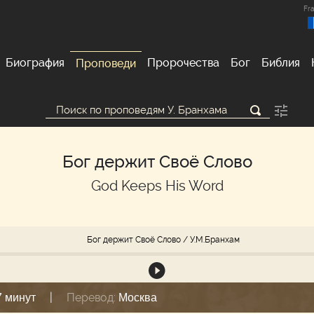
Fra
Биография
Пророчества
Бог
Библия
Проповеди
Бог держит Своё Слово
God Keeps His Word
Бог держит Своё Слово
/ У.М.Бранхам
|
Перевод:
7 минут
Москва