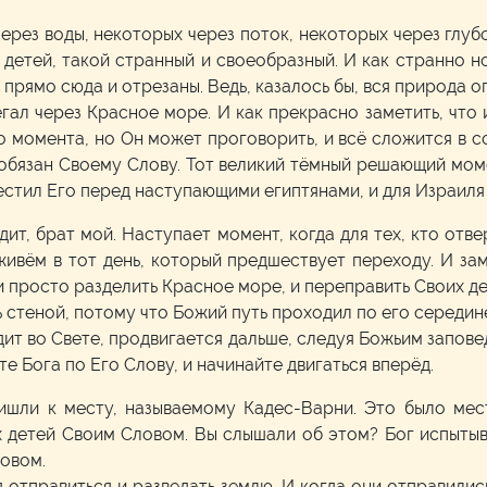
ерез воды, некоторых через поток, некоторых через глубо
 детей, такой странный и своеобразный. И как странно 
прямо сюда и отрезаны. Ведь, казалось бы, вся природа о
гал через Красное море. И как прекрасно заметить, что 
о момента, но Он может проговорить, и всё сложится в с
 обязан Своему Слову. Тот великий тёмный решающий моме
стил Его перед наступающими египтянами, и для Израиля эт
дит, брат мой. Наступает момент, когда для тех, кто отве
живём в тот день, который предшествует переходу. И зам
 и просто разделить Красное море, и переправить Своих д
стеной, потому что Божий путь проходил по его середине. 
дит во Свете, продвигается дальше, следуя Божьим запове
те Бога по Его Слову, и начинайте двигаться вперёд.
ришли к месту, называемому Кадес-Варни. Это было мес
х детей Своим Словом. Вы слышали об этом? Бог испыты
ловом.
я отправиться и разведать землю. И когда они отправились