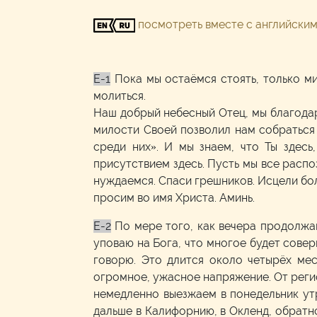
посмотреть вместе с английски
E-1
Пока мы остаёмся стоять, только м
молиться.
Наш добрый небесный Отец, мы благодари
милости Своей позволил нам собраться с
среди них». И мы знаем, что Ты здес
присутствием здесь. Пусть мы все распо
нуждаемся. Спаси грешников. Исцели бол
просим во имя Христа. Аминь.
E-2
По мере того, как вечера продолжа
уповаю на Бога, что многое будет совер
говорю. Это длится около четырёх мес
огромное, ужасное напряжение. От регио
немедленно выезжаем в понедельник утр
дальше в Калифорнию, в Окленд, обратно 