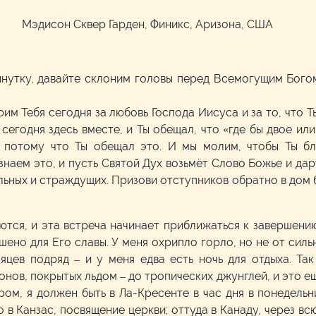
м
Мэдисон Сквер Гарден, Финикс, Аризона, США
инутку, давайте склоним головы перед Всемогущим Бого
м Тебя сегодня за любовь Господа Иисуса и за то, что Ты
егодня здесь вместе, и Ты обещал, что «где бы двое ил
ь, потому что Ты обещал это. И мы молим, чтобы Ты б
знаем это, и пусть Святой Дух возьмёт Слово Божье и да
ьных и страждущих. Призови отступников обратно в дом 
ются, и эта встреча начинает приближаться к завершени
шено для Его славы. У меня охрипло горло, но не от сил
яцев подряд – и у меня едва есть ночь для отдыха. Так
нов, покрытых льдом – до тропических джунглей, и это ещё
ом, я должен быть в Ла-Кресенте в час дня в понедельни
в Канзас, посвящение церкви; оттуда в Канаду, через всю