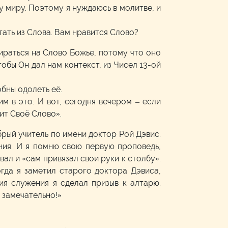
 миру. Поэтому я нуждаюсь в молитве, и
тать из Слова. Вам нравится Слово?
ираться на Слово Божье, потому что оно
тобы Он дал нам контекст, из Чисел 13-ой
обны одолеть её.
им в это. И вот, сегодня вечером – если
жит Своё Слово».
брый учитель по имени доктор Рой Дэвис.
ния. И я помню свою первую проповедь,
ал и «сам привязал свои руки к столбу».
огда я заметил старого доктора Дэвиса,
ия служения я сделал призыв к алтарю.
 замечательно!»