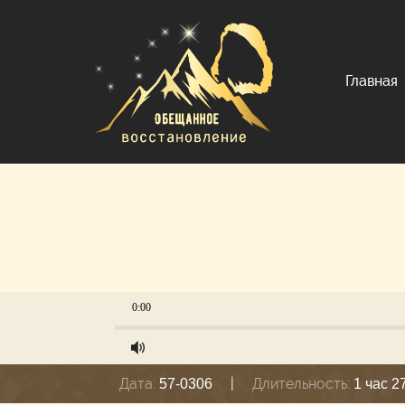
Главная
0:00
Дата:
|
Длительность:
57-0306
1 час 2