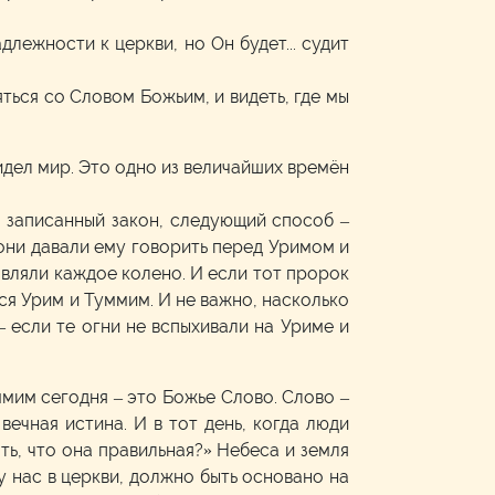
лежности к церкви, но Он будет... судит
яться со Словом Божьим, и видеть, где мы
видел мир. Это одно из величайших времён
л записанный закон, следующий способ –
 они давали ему говорить перед Уримом и
авляли каждое колено. И если тот пророк
лся Урим и Туммим. И не важно, насколько
– если те огни не вспыхивали на Уриме и
мим сегодня – это Божье Слово. Слово –
вечная истина. И в тот день, когда люди
ть, что она правильная?» Небеса и земля
у нас в церкви, должно быть основано на