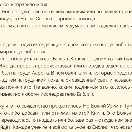
 же, исправило меня.
о Бог не судит нас по нашим эмоциям или по нашей принад
ойдут, но Божье Слово не пройдёт никогда.
во время, в которое мы живём, я думаю, нам надлежит свер
 этот день – один из выдающихся дней, которые когда-либо 
мир когда-либо знал.
 способов узнать волю Божью. Конечно, одним из них бы
 И когда пророк пророчествовал или сновидец видел сон,
 был на груди Аарона. В нём были камни, которые предст
 над тем нагрудником появлялся священный свет, и называ
ы вы поняли это. Не важно, каким подлинным это казалось 
о известно любому исследователю Библии.
му что то священство прекратилось. Но Божий Урим и Тум
что-либо добавит или отнимет из этой Книги. Это Божья 
 переводилась пятнадцать или больше раз – откуда нам зна
йдёт. Каждое учение и всё остальное из Библии, что есть 