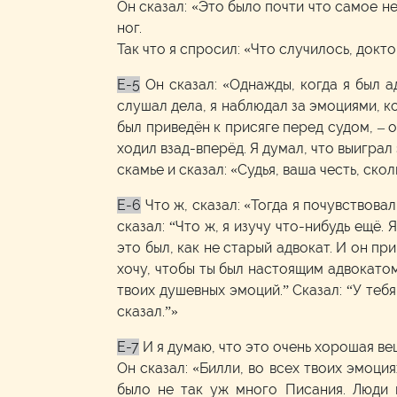
Он сказал: «Это было почти что самое не
ног.
Так что я спросил: «Что случилось, докт
E-5
Он сказал: «Однажды, когда я был а
слушал дела, я наблюдал за эмоциями, ко
был приведён к присяге перед судом, – он
ходил взад-вперёд. Я думал, что выиграл 
скамье и сказал: «Судья, ваша честь, ско
E-6
Что ж, сказал: «Тогда я почувствова
сказал: “Что ж, я изучу что-нибудь ещё.
это был, как не старый адвокат. И он при
хочу, чтобы ты был настоящим адвокатом
твоих душевных эмоций.” Сказал: “У тебя
сказал.”»
E-7
И я думаю, что это очень хорошая вещ
Он сказал: «Билли, во всех твоих эмоция
было не так уж много Писания. Люди 