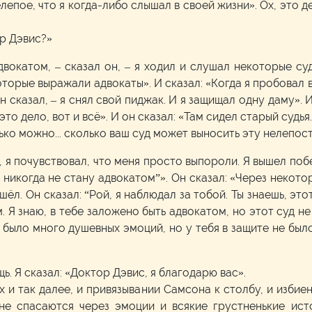
лепое, что я когда-либо слышал в своей жизни». Ох, это 
ор Дэвис?»
двокатом, – сказал он, – я ходил и слушал некоторые су
торые выражали адвокаты». И сказал: «Когда я пробовал в
 сказал, – я снял свой пиджак. И я защищал одну даму». И
это дело, вот и всё». И он сказал: «Там сидел старый суд
лько можно... сколько ваш суд может выносить эту нелепос
л, я почувствовал, что меня просто выпороли. Я вышел по
 Я никогда не стану адвокатом”». Он сказал: «Через некото
шёл. Он сказал: “Рой, я наблюдал за тобой. Ты знаешь, эт
. Я знаю, в тебе заложено быть адвокатом, но этот суд 
 было много душевных эмоций, но у тебя в защите не было
ь. Я сказал: «Доктор Дэвис, я благодарю вас».
х и так далее, и привязывании Самсона к столбу, и избие
не спасаются через эмоции и всякие грустненькие исто