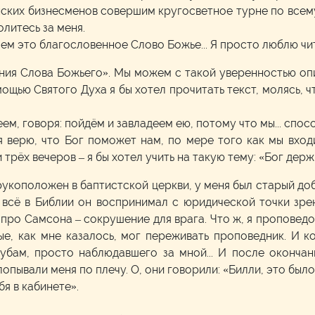
нских бизнесменов совершим кругосветное турне по всему
литесь за меня.
аем это благословенное Слово Божье... Я просто люблю чи
ния Слова Божьего». Мы можем с такой уверенностью оп
мощью Святого Духа я бы хотел прочитать текст, молясь, ч
м, говоря: пойдём и завладеем ею, потому что мы... спос
я верю, что Бог поможет нам, по мере того как мы вход
 трёх вечеров – я бы хотел учить на такую тему: «Бог дер
рукоположен в баптистской церкви, у меня был старый до
 всё в Библии он воспринимал с юридической точки зре
ро Самсона – сокрушение для врага. Что ж, я проповедов
ые, как мне казалось, мог переживать проповедник. И к
убам, просто наблюдавшего за мной... И после окончан
пывали меня по плечу. О, они говорили: «Билли, это было
бя в кабинете».