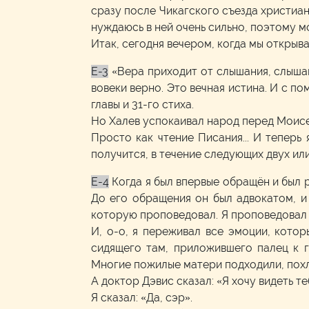
сразу после Чикагского съезда христиа
нуждаюсь в ней очень сильно, поэтому мо
Итак, сегодня вечером, когда мы открыв
E-3
«Вера приходит от слышания, слыша
вовеки верно. Это вечная истина. И с по
главы и 31-го стиха.
Но Халев успокаивал народ перед Моисее
Просто как чтение Писания... И теперь 
получится, в течение следующих двух или
E-4
Когда я был впервые обращён и был 
До его обращения он был адвокатом, и
которую проповедовал. Я проповедовал п
И, о-о, я переживал все эмоции, котор
сидящего там, приложившего палец к г
Многие пожилые матери подходили, похло
А доктор Дэвис сказал: «Я хочу видеть те
Я сказал: «Да, сэр».