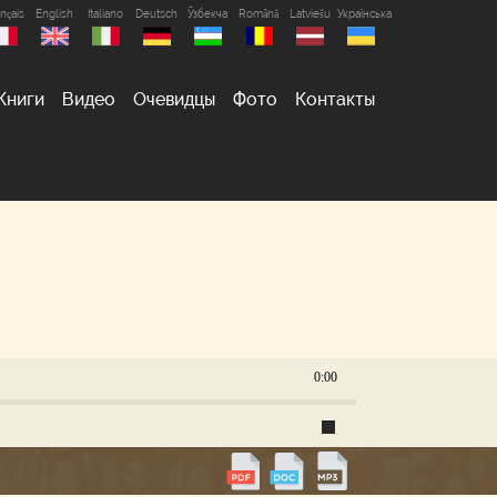
nçais
English
Italiano
Deutsch
Ўзбекча
Română
Latviešu
Українська
Книги
Видео
Очевидцы
Фото
Контакты
0:00