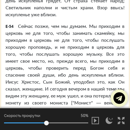
день искупленья грядет, От страха стенает народ;
Светильник наполни и чистым храни. Взор ввысь!
искупленье уже вблизи.
Сейчас позже, чем мы думаем. Мы приходим в
E-54
церковь не для того, чтобы занимать скамейку, мы
приходим в церковь не для того, чтобы послушать
хорошую проповедь, и не приходим в церковь для
того, чтобы послушать хорошую музыку. Все это
имеет свое место, но, прежде всего, мы приходим в
церковь, чтобы проверить перед Богом себя и
спасение своей души, ибо день искупленья вблизи.
Иисус Христос, Сын Божий, уподобил это, как Он
сказал, женщине. И сегодня вечером в нашей теме мы
видим эту женщину, ее муж ушел, и она потеряла одну
монету из своего мониста ["Монист" — венок из
монет-Пер.]. Сейчас я постараюсь это объяснить.
50%
Скорость прокрутки
Сегодня, если женщина замужем, ей следует
E-56
носить обручальное кольцо в знак того, что она