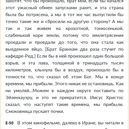
захотят. Что бы произошло, брат мой, если бы начался
этот ужасный обмен запусками ракет, и эта страна
была бы потрясена, а мы в тот же час выпустили бы
точно такие же и сбросили на другую сторону? А мы
так и так живем на крохотной, тонюсенькой,
слабенькой коре земли, потому что землетрясения
проедали и проедали до того, что она стала как
выеденное яйцо. [Брат Бранхам два раза стучит по
кафедре-Ред.] Если бы в ней произошел один большой
взрыв, и эта лава, толщиной в тринадцать тысяч
километров, хлынула бы в воздух, произошло бы в
точности то, что сказал об этом Бог. Мы в конце
времени, мы прибыли. Этого никак не остановишь. Как
ни умоляй...Можем в каждом округе поставить по
Эйзенхауэру, и это не прекратится. Иисус Христос
сказал, что наступят такие времена, мы прибыли.
Смоковница пускает почки.
В этом кинофильме, далеко в Иране, вы читали в
E-50