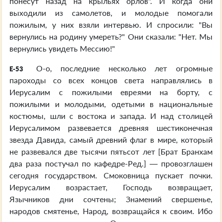
понесут назад на крыльях орлов". И когда они
выходили из самолетов, и молодые помогали
пожилым, у них взяли интервью. И спросили: "Вы
вернулись на родину умереть?" Они сказали: "Нет. Мы
вернулись увидеть Мессию!"
О-о, последние несколько лет огромные
E-53
пароходы со всех концов света направлялись в
Иерусалим с пожилыми евреями на борту, с
пожилыми и молодыми, одетыми в национальные
костюмы, шли с востока и запада. И над столицей
Иерусалимом развевается древняя шестиконечная
звезда Давида, самый древний флаг в мире, который
не развевался две тысячи пятьсот лет [Брат Бранхам
два раза постучал по кафедре-Ред.] — провозглашен
сегодня государством. Смоковница пускает почки.
Иерусалим возрастает, Господь возвращает,
Язычников дни сочтены; Знамений свершенье,
народов смятенье, Народ, возвращайся к своим. Ибо