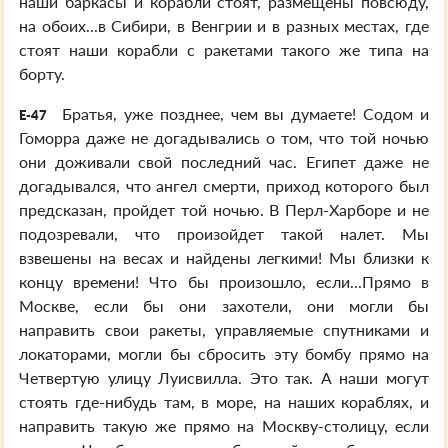
наши баркасы и корабли стоят, размещены повсюду,
на обоих...в Сибири, в Венгрии и в разных местах, где
стоят наши корабли с ракетами такого же типа на
борту.
Братья, уже позднее, чем вы думаете! Содом и
E-47
Гоморра даже не догадывались о том, что той ночью
они доживали свой последний час. Египет даже не
догадывался, что ангел смерти, приход которого был
предсказан, пройдет той ночью. В Перл-Харборе и не
подозревали, что произойдет такой налет. Мы
взвешены на весах и найдены легкими! Мы близки к
концу времени! Что бы произошло, если...Прямо в
Москве, если бы они захотели, они могли бы
направить свои ракеты, управляемые спутниками и
локаторами, могли бы сбросить эту бомбу прямо на
Четвертую улицу Луисвилла. Это так. А наши могут
стоять где-нибудь там, в море, на наших кораблях, и
направить такую же прямо на Москву-столицу, если