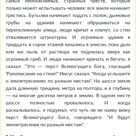
самых необъяснимых, странных чувств, которые
только может испытывать человек: вся земля начинает
трястись. Бутылки начинают падать с полок, дымовые
трубы на зданиях начинают обрушиваться на
переполненную улицу, люди кричат и плачут, со стен
отваливается штукатурка. И огромные здания в
тридцать и сорок этажей качались в унисон, пока дым
или же пыль от раствора не поднялась вверх как
огромный гриб. И люди начинают кричать и бегать; я
сказал: "Это — перст Всемогущего Бога, гласящий
'Рукописание на стене'." Иисус сказал: "Когда услышите
о землетрясениях по разным местам". На шоссе земля
дала длинную трещину, метра на полтора, и в глубину
— на многие десятки метров в землю. В одном месте
шоссе полностью провалилось. И когда
раскалывалось, я подумал, что чуть ли не наяву вижу
перст Всемогущего Бога, говорящего: "И будут
землетрясения по разным местам".