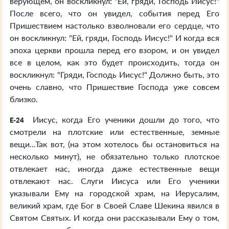
верующем, он воскликнул: "Ей, гряди, Господь Иисус!"
После всего, что он увидел, события перед Его
Пришествием настолько взволновали его сердце, что
он воскликнул: "Ей, гряди, Господь Иисус!" И когда вся
эпоха церкви прошла перед его взором, и он увидел
все в целом, как это будет происходить, тогда он
воскликнул: "Гряди, Господь Иисус!" Должно быть, это
очень славно, что Пришествие Господа уже совсем
близко.
Иисус, когда Его ученики дошли до того, что
E-24
смотрели на плотские или естественные, земные
вещи...Так вот, (на этом хотелось бы остановиться на
несколько минут), не обязательно только плотское
отвлекает нас, иногда даже естественные вещи
отвлекают нас. Слуги Иисуса или Его ученики
указывали Ему на городской храм, на Иерусалим,
великий храм, где Бог в Своей Славе Шекина явился в
Святом Святых. И когда они рассказывали Ему о том,