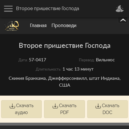
Второе пришествие Господа
Главная
Проповеди
Второе пришествие Господа
57-0417
Вильнюс
Дата:
Перевод:
1 час 13 минут
Длительность:
Скиния Бранхама, Джефферсонвилл, штат Индиана,
США
Скачать
Скачать
Скачать
аудио
PDF
DOC