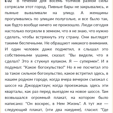
В течении дня восемь толчков разной силы
E-32
сотрясали этот город. Пивные бары не закрывались, и
пьяные вываливали на улицу. А женщины
прогуливались по улицам полуголые, и все было так,
как будто вообще ничего не произошло. Люди сегодня
настолько погрязли в земном, что я не знаю, что нужно
сделать, чтобы встряхнуть эту страну. Они выглядят
такими беспечными. Не обращают никакого внимания.
И один человек даже подметил, я слышал это
собственными ушами, сказал: "Вы видели, что я
сделал? Это я стукнул кулаком. Я — супермен". И я
подумал: "Какое богохульство!" Но я не посчитал это
за такое сильное богохульство, какое встретил здесь, в
нашем родном городе, когда вчера вечером съезжал с
шоссе на Джорджтаун; когда проезжаешь здесь эти
кварталы, как раз перед выездом на новое шоссе. Там
возвышался огромный плакат, на котором было
написано: "Он воскрес, в Нем Жизнь". А тут же —
следующий плакат, (эти два наедине), гласил: "Где