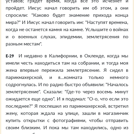
уставов; грядет время, когда все это исчезнет и
пройдет. Иисус начал говорить им об этом, а они
спросили: "Каково будет знамение прихода конца
мира?" И Иисус начал говорить им: "Наступят времена,
когда не останется камня на камне. Услышите о войнах
и о военных слухах, эпидемии, землетрясения по
разным местам".
И недавно в Калифорнии, в Окленде, когда мы
E-29
имели честь находиться там на собрании, и тогда моя
жена впервые пережила землетрясение. Я сидел в
парикмахерской, и я...комната только немного
содрогнулась. И по радио быстро объявили: "Началось
землетрясение". Сказали: "Где-то через восемь минут
ожидается еще одно". И я подумал: "О-о, что если это
последнее?" Я поспешил из парикмахерской, встретил
жену, которая ждала на улице, зашли в магазинчик
купить открытки с фотографиями, чтобы отправить
своим близким. И пока мы там находились, одно из