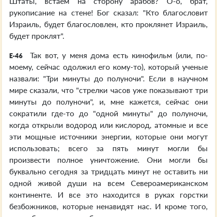
Штаты, встаем на сторону арабов? О-о, брат,
рукописание на стене! Бог сказал: "Кто благословит
Израиль, будет благословлен, кто проклянет Израиль,
будет проклят".
Так вот, у меня дома есть кинофильм (или, по-
E-46
моему, сейчас одолжил его кому-то), который ученые
назвали: "Три минуты до полуночи". Если в научном
мире сказали, что "стрелки часов уже показывают три
минуты до полуночи", и, мне кажется, сейчас они
сократили где-то до "одной минуты" до полуночи,
когда открыли водород или кислород, атомные и все
эти мощные источники энергии, которые они могут
использовать; всего за пять минут могли бы
произвести полное уничтожение. Они могли бы
буквально сегодня за тридцать минут не оставить ни
одной живой души на всем Североамериканском
континенте. И все это находится в руках горстки
безбожников, которые ненавидят нас. И кроме того,