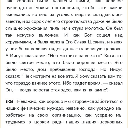
как хорошо были уложены камни, как великое
руководство Божье постановило, чтобы эти камни
высекались во многих уголках мира и складывались
вместе, и за сорок лет его строительства даже не было
слышно жужжания пилы или стука молотка. Он был
так искусно выложен. И как Бог сошел над
херувимами, и была явлена Его Слава Шекина, и какая
у них была великая надежда на эту великую церковь.
А Иисус сказал им: "Не смотрите на все это". Хотя это
было святое место, это было хорошее место. Это
было место, дом пребывания Господа. Но Иисус
сказал: "Не смотрите на все это. Я хочу сказать вам то,
что гораздо важнее этого. Ибо грядет время, — сказал
Он, — когда не останется здесь камня на камне".
Неважно, как хорошо мы стараемся заботиться о
E-26
наших физических нуждах, неважно, как усердно мы
работаем на свою организацию, как усердно мы
трудимся в церкви ради наших...наших церковных