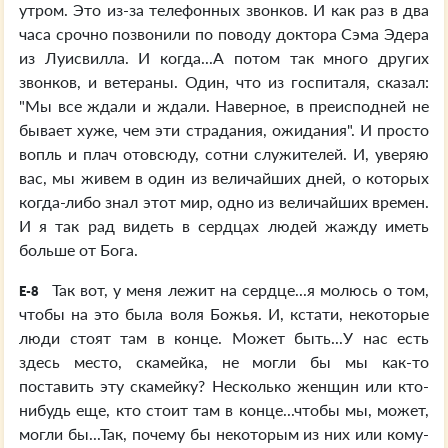
утром. Это из-за телефонных звонков. И как раз в два
часа срочно позвонили по поводу доктора Сэма Эдера
из Луисвилла. И когда...А потом так много других
звонков, и ветераны. Один, что из госпиталя, сказал:
"Мы все ждали и ждали. Наверное, в преисподней не
бывает хуже, чем эти страдания, ожидания". И просто
вопль и плач отовсюду, сотни служителей. И, уверяю
вас, мы живем в один из величайших дней, о которых
когда-либо знал этот мир, одно из величайших времен.
И я так рад видеть в сердцах людей жажду иметь
больше от Бога.
Так вот, у меня лежит на сердце...я молюсь о том,
E-8
чтобы на это была воля Божья. И, кстати, некоторые
люди стоят там в конце. Может быть...У нас есть
здесь место, скамейка, не могли бы мы как-то
поставить эту скамейку? Несколько женщин или кто-
нибудь еще, кто стоит там в конце...чтобы мы, может,
могли бы...Так, почему бы некоторым из них или кому-