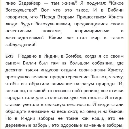
пиво Бадвайзер — там жизнь". Я подумал: "Какое
богохульство!" Вот что это такое. И в Библии
говорится, что "Перед Вторым Пришествием Христа
люди будут богохульниками, предающимися своим
нечестивым похотям, непримиримыми и
лжесвидетелями". Каким же стал мир в таком
заблуждении!
Недавно в Индии, в Бомбее, когда я со своим
E-35
сыном Билли был там на большом собрании, где
десятки тысяч индусов отдали свои жизни Христу,
прозвучало великое предостережение. Так вот, я хочу,
чтобы вы обратили внимание на разум природы. И,
внезапно, по какой-то неизвестной причине, все птички
города стали улетать в сельскую местность. И птицы
стаями улетали в сельскую местность. И люди стали
обращать внимание на весь скот, на овец и на быков.
Но в Индии заборы не такие как наши, это не
деревянные заборы, это здоровые каменные заборы,