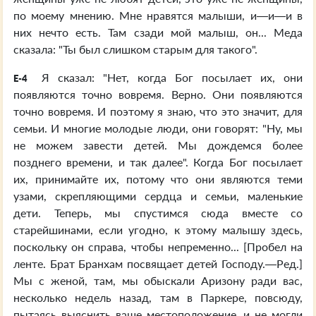
по моему мнению. Мне нравятся малыши, и—и—и в
них нечто есть. Там сзади мой малыш, он... Меда
сказала: "Ты был слишком старым для такого".
Я сказал: "Нет, когда Бог посылает их, они
E-4
появляются точно вовремя. Верно. Они появляются
точно вовремя. И поэтому я знаю, что это значит, для
семьи. И многие молодые люди, они говорят: "Ну, мы
не можем завести детей. Мы дождемся более
позднего времени, и так далее". Когда Бог посылает
их, принимайте их, потому что они являются теми
узами, скрепляющими сердца и семьи, маленькие
дети. Теперь, мы спустимся сюда вместе со
старейшинами, если угодно, к этому малышу здесь,
поскольку он справа, чтобы непременно... [Пробел на
ленте. Брат Бранхам посвящает детей Господу.—Ред.]
Мы с женой, там, мы обыскали Аризону ради вас,
несколько недель назад, там в Паркере, повсюду,
пытаясь выяснить ваше местоположение, и не могли