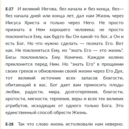
И великий Иегова, без начала и без конца, без—
E-27
без начала дней или конца лет, дал нам Жизнь через
Иисуса Христа и только через Него. Не просто
признать в Нем хорошего человека; не просто
поклоняться Ему, как будто бы Он какой-то бог, а Он и
есть Бог. Но что нужно сделать — познать Его. Вот
как. Не поклоняться Ему, но "знать Его — это жизнь".
Бесы поклонялись Ему. Конечно. Каждое колено
преклонится перед Ним. Но "знать Его" в прощении
своих грехов и обновлении своей жизни через Его Дух,
тот великий источник всех запасов благости,
обитающий в вас. Бог дает вам приносить плоды
любви, радости, мира, долготерпения, благости,
кротости, мягкости, терпения, веры и всех тех великих
атрибутов, исходящих от одного только Бога. Это
единственный способ обрести Жизнь.
Так что слово жизнь истолковали нам неверно.
E-28