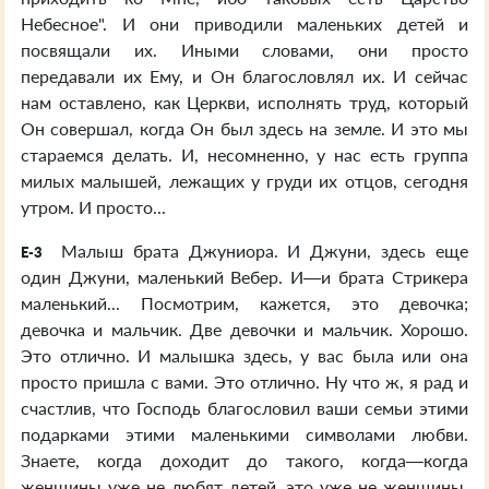
Небесное". И они приводили маленьких детей и
посвящали их. Иными словами, они просто
передавали их Ему, и Он благословлял их. И сейчас
нам оставлено, как Церкви, исполнять труд, который
Он совершал, когда Он был здесь на земле. И это мы
стараемся делать. И, несомненно, у нас есть группа
милых малышей, лежащих у груди их отцов, сегодня
утром. И просто...
Малыш брата Джуниора. И Джуни, здесь еще
E-3
один Джуни, маленький Вебер. И—и брата Стрикера
маленький... Посмотрим, кажется, это девочка;
девочка и мальчик. Две девочки и мальчик. Хорошо.
Это отлично. И малышка здесь, у вас была или она
просто пришла с вами. Это отлично. Ну что ж, я рад и
счастлив, что Господь благословил ваши семьи этими
подарками этими маленькими символами любви.
Знаете, когда доходит до такого, когда—когда
женщины уже не любят детей, это уже не женщины,