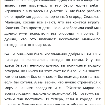
звонил мне позавчера, и это было насчет ребят,
игравших в мяч здесь на участке. У них было разбито
окно, пробитая дверь, испорченный огород. Сказали...
Малыши, соседи все знают, что им хочется играть.
Конечно. Это просто дети. Но они забросили свой мяч
далеко и—и испортили им огороды и прочее. И,
думаю, что это включает нескольких мальчиков
отсюда, из этого квартала.
И они—они были чрезвычайно добры к нам. Они
E-6
никогда не жаловались, соседи, по ночам. И у нас
здесь бывает немного шумно, вы понимаете, поздно
вечером, но ничего на этот счет не было. И вы знаете,
как они могли бы; они могли бы возмущаться на нас,
если бы хотели. А мы верим, что нужно стремиться к
миру с нашими соседями и с... "Живите мирно со
всеми людьми, насколько возможно". И, поэтому, мы
хотим так поступать. И теперь, если в городе нет
никакого больше места или нигде, чтобы дети играли