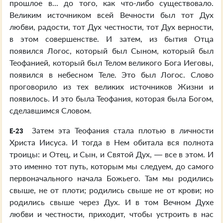
прошлое в... до того, как что-либо существовало.
Великим источником всей Вечности был тот Дух
любви, радости, тот Дух честности, тот Дух верности,
в этом совершенстве. И затем, из бытия Отца
появился Логос, который был Сыном, который был
Теофанией, который был Телом великого Бога Иеговы,
появился в небесном Теле. Это был Логос. Слово
проговорило из тех великих источников Жизни и
появилось. И это была Теофания, которая была Богом,
сделавшимся Словом.
Затем эта Теофания стала плотью в личности
E-23
Христа Иисуса. И тогда в Нем обитала вся полнота
троицы: и Отец, и Сын, и Святой Дух, — все в этом. И
это именно тот путь, которым мы следуем, до самого
первоначального начала Божьего. Там мы родились
свыше, не от плоти; родились свыше не от крови; но
родились свыше через Дух. И в том Вечном Духе
любви и честности, приходит, чтобы устроить в нас