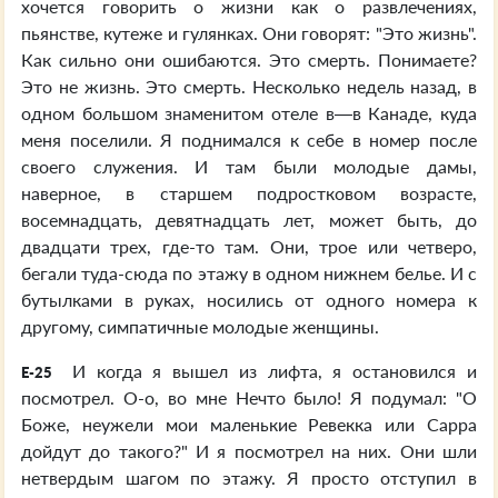
хочется говорить о жизни как о развлечениях,
пьянстве, кутеже и гулянках. Они говорят: "Это жизнь".
Как сильно они ошибаются. Это смерть. Понимаете?
Это не жизнь. Это смерть. Несколько недель назад, в
одном большом знаменитом отеле в—в Канаде, куда
меня поселили. Я поднимался к себе в номер после
своего служения. И там были молодые дамы,
наверное, в старшем подростковом возрасте,
восемнадцать, девятнадцать лет, может быть, до
двадцати трех, где-то там. Они, трое или четверо,
бегали туда-сюда по этажу в одном нижнем белье. И с
бутылками в руках, носились от одного номера к
другому, симпатичные молодые женщины.
И когда я вышел из лифта, я остановился и
E-25
посмотрел. О-о, во мне Нечто было! Я подумал: "О
Боже, неужели мои маленькие Ревекка или Сарра
дойдут до такого?" И я посмотрел на них. Они шли
нетвердым шагом по этажу. Я просто отступил в