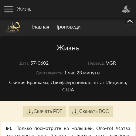
Жизнь
Главная
Проповеди
Жизнь
57-0602
VGR
Дата:
Перевод:
1 час 23 минуты
Длительность:
Скиния Бранхама, Джефферсонвилл, штат Индиана,
США
Скачать PDF
Скачать DOC
Только посмотрите на малышей. Ого-го! Жатва
E-1
завтрашнего дня. Знаете, я думаю, что, наверное,