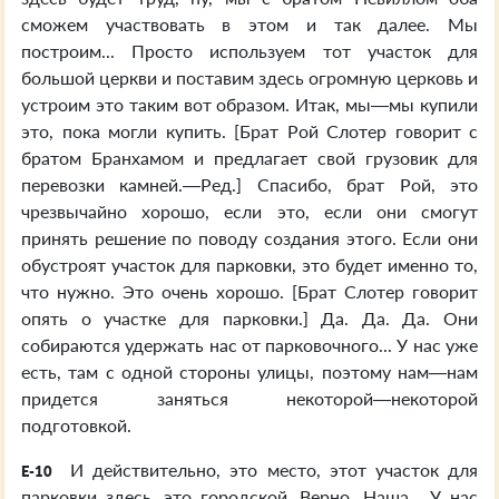
сможем участвовать в этом и так далее. Мы
построим... Просто используем тот участок для
большой церкви и поставим здесь огромную церковь и
устроим это таким вот образом. Итак, мы—мы купили
это, пока могли купить. [Брат Рой Слотер говорит с
братом Бранхамом и предлагает свой грузовик для
перевозки камней.—Ред.] Спасибо, брат Рой, это
чрезвычайно хорошо, если это, если они смогут
принять решение по поводу создания этого. Если они
обустроят участок для парковки, это будет именно то,
что нужно. Это очень хорошо. [Брат Слотер говорит
опять о участке для парковки.] Да. Да. Да. Они
собираются удержать нас от парковочного... У нас уже
есть, там с одной стороны улицы, поэтому нам—нам
придется заняться некоторой—некоторой
подготовкой.
И действительно, это место, этот участок для
E-10
парковки здесь, это городской. Верно. Наша... У нас