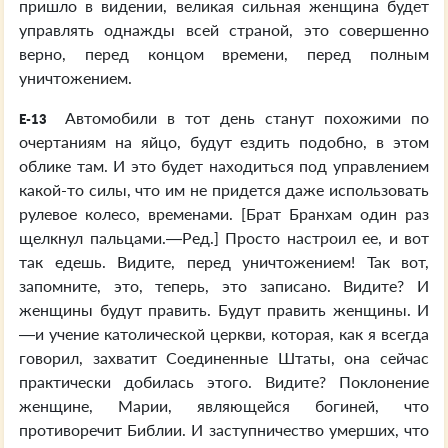
пришло в видении, великая сильная женщина будет
управлять однажды всей страной, это совершенно
верно, перед концом времени, перед полным
уничтожением.
Автомобили в тот день станут похожими по
E-13
очертаниям на яйцо, будут ездить подобно, в этом
облике там. И это будет находиться под управлением
какой-то силы, что им не придется даже использовать
рулевое колесо, временами. [Брат Бранхам один раз
щелкнул пальцами.—Ред.] Просто настроил ее, и вот
так едешь. Видите, перед уничтожением! Так вот,
запомните, это, теперь, это записано. Видите? И
женщины будут править. Будут править женщины. И
—и учение католической церкви, которая, как я всегда
говорил, захватит Соединенные Штаты, она сейчас
практически добилась этого. Видите? Поклонение
женщине, Марии, являющейся богиней, что
противоречит Библии. И заступничество умерших, что