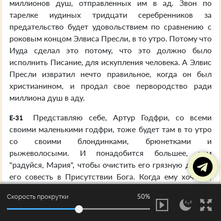
миллионов душ, отправленных им в ад. Звон по
тарелке иудиных тридцати серебренников за
предательство будет удовольствием по сравнению с
роковым концом Элвиса Пресли, в то утро. Потому что
Иуда сделал это потому, что это должно было
исполнить Писание, для искупления человека. А Элвис
Пресли извратил нечто правильное, когда он был
христианином, и продал свое первородство ради
миллиона душ в аду.
Представляю себе, Артур Годфри, со всеми
E-31
своими маленькими годфри, тоже будет там в то утро
со своими блондинками, брюнетками и
рыжеволосыми. И понадобится большее, чем
"радуйся, Мария", чтобы очистить его грязную душу и
его совесть в Присутствии Бога. Когда ему хочется,
это, сальные остроты, и шутки, и все то, посредством
50%
Скорость прокрутки
чего он привел в ад миллионы. И они это называют:
"Жизнь". Да что там, это смерть, и они не знают этого.