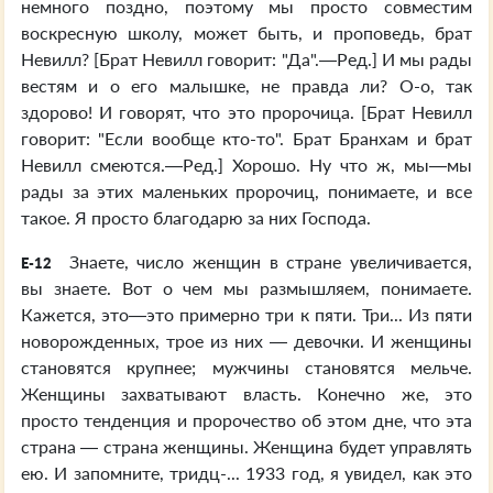
немного поздно, поэтому мы просто совместим
воскресную школу, может быть, и проповедь, брат
Невилл? [Брат Невилл говорит: "Да".—Ред.] И мы рады
вестям и о его малышке, не правда ли? О-о, так
здорово! И говорят, что это пророчица. [Брат Невилл
говорит: "Если вообще кто-то". Брат Бранхам и брат
Невилл смеются.—Ред.] Хорошо. Ну что ж, мы—мы
рады за этих маленьких пророчиц, понимаете, и все
такое. Я просто благодарю за них Господа.
Знаете, число женщин в стране увеличивается,
E-12
вы знаете. Вот о чем мы размышляем, понимаете.
Кажется, это—это примерно три к пяти. Три... Из пяти
новорожденных, трое из них — девочки. И женщины
становятся крупнее; мужчины становятся мельче.
Женщины захватывают власть. Конечно же, это
просто тенденция и пророчество об этом дне, что эта
страна — страна женщины. Женщина будет управлять
ею. И запомните, тридц-... 1933 год, я увидел, как это