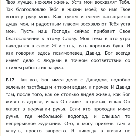
Твоя лучше, нежели жизнь. Уста мои восхвалят Тебя.
Так благословлю Тебя в жизни моей; во имя Твое
вознесу руку мою. Как туком и елеем насыщается
душа моя, и радостным гласом восхваляют Тебя уста
мои. Пусть наш Господь сейчас прибавит Свое
благословение к этому Слову. Моя тема в это утро
находится в слове Ж-и-з-н-ь, пять коротких букв. И
как говорил здесь псалмопевец Давид, Бог всегда
имеет дело с людьми в точном соответствии со
стилем работы их разума.
Так вот, Бог имел дело с Давидом, подобно
E-17
зеленым пастбищам и тихим водам, и прочее. И Давид
там, после того, как он столько видел жизни, как Бог
живет в дереве, и как Он живет в цветах, и как Он
живет в журчании ручья. Если кто проходил мимо
ручья, где небольшой водопад, и слышал то
непрерывное журчание. О-о, я могу прилечь там и
уснуть, просто запросто. Я никогда в жизни не