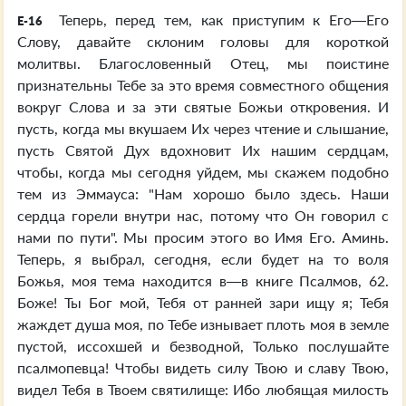
Теперь, перед тем, как приступим к Его—Его
E-16
Слову, давайте склоним головы для короткой
молитвы. Благословенный Отец, мы поистине
признательны Тебе за это время совместного общения
вокруг Слова и за эти святые Божьи откровения. И
пусть, когда мы вкушаем Их через чтение и слышание,
пусть Святой Дух вдохновит Их нашим сердцам,
чтобы, когда мы сегодня уйдем, мы скажем подобно
тем из Эммауса: "Нам хорошо было здесь. Наши
сердца горели внутри нас, потому что Он говорил с
нами по пути". Мы просим этого во Имя Его. Аминь.
Теперь, я выбрал, сегодня, если будет на то воля
Божья, моя тема находится в—в книге Псалмов, 62.
Боже! Ты Бог мой, Тебя от ранней зари ищу я; Тебя
жаждет душа моя, по Тебе изнывает плоть моя в земле
пустой, иссохшей и безводной, Только послушайте
псалмопевца! Чтобы видеть силу Твою и славу Твою,
видел Тебя в Твоем святилище: Ибо любящая милость