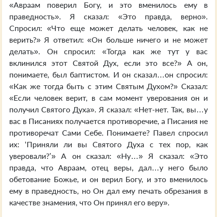
«Авраам поверил Богу, и это вменилось ему в
праведность». Я сказал: «Это правда, верно».
Спросил: «Что еще может делать человек, как не
верить?» Я ответил: «Он больше ничего и не может
делать». Он спросил: «Тогда как же тут у вас
вклинился этот Святой Дух, если это все?» А он,
понимаете, был баптистом. И он сказал…он спросил:
«Как же тогда быть с этим Святым Духом?» Сказал:
«Если человек верит, в сам момент уверования он и
получил Святого Духа». Я сказал: «Нет-нет. Так, вы…у
вас в Писаниях получается противоречие, а Писания не
противоречат Сами Себе. Понимаете? Павел спросил
их: ‘Приняли ли вы Святого Духа с тех пор, как
уверовали?’» А он сказал: «Ну…» Я сказал: «Это
правда, что Авраам, отец веры, дал…у него было
обетование Божье, и он верил Богу, и это вменилось
ему в праведность, но Он дал ему печать обрезания в
качестве знамения, что Он принял его веру».