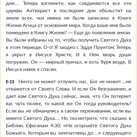
дни… Теперь взгляните, как соединяются все эти
церкви. Антихрист в последние дни обольстит на
земле всех, чьи имена не были записаны в Книге
Жизни Агнца от основания мира. Когда ваше имя было
помещено в Книгу Жизни? — Еще до появления земли.
Вы были избраны на то, чтобы получить Святого Духа
в этом периоде. О-о! Я заодно с Эдди Пруитом: Теперь
я укрыт в Иисусе Христе, И в Нем якорь души
погружен. Он — мирный причал, и хоть буря везде, В
Иисусе навек я спасен.
Ничто не может отлучить нас. Бог не может…не
E-23
откажется от Своего Слова. И если Он безграничен, и
дает вам Святого Духа сейчас, зная, что Он потеряет
вас чуть позже, то какой же Он тогда руководитель?
Если вы не обманулись в своем переживании, если вы
имеете Святого Духа… Но посмотрите, что сказано в
Библии, Ефесянам 4:30: «Не огорчайте Святого Духа
Божьего, Которым вы запечатлены до…» следующего