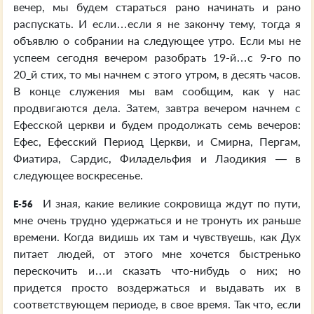
вечер, мы будем стараться рано начинать и рано
распускать. И если…если я не закончу тему, тогда я
объявлю о собрании на следующее утро. Если мы не
успеем сегодня вечером разобрать 19-й…с 9-го по
20_й стих, то мы начнем с этого утром, в десять часов.
В конце служения мы вам сообщим, как у нас
продвигаются дела. Затем, завтра вечером начнем с
Ефесской церкви и будем продолжать семь вечеров:
Ефес, Ефесский Период Церкви, и Смирна, Пергам,
Фиатира, Сардис, Филадельфия и Лаодикия — в
следующее воскресенье.
И зная, какие великие сокровища ждут по пути,
E-56
мне очень трудно удержаться и не тронуть их раньше
времени. Когда видишь их там и чувствуешь, как Дух
питает людей, от этого мне хочется быстренько
перескочить и…и сказать что-нибудь о них; но
придется просто воздержаться и выдавать их в
соответствующем периоде, в свое время. Так что, если