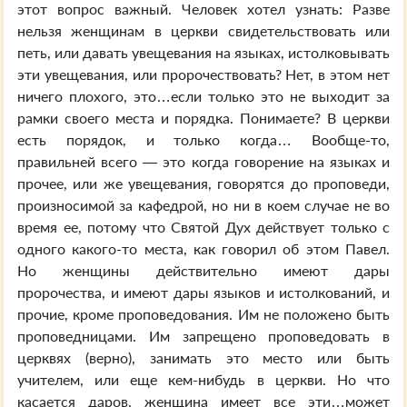
этот вопрос важный. Человек хотел узнать: Разве
нельзя женщинам в церкви свидетельствовать или
петь, или давать увещевания на языках, истолковывать
эти увещевания, или пророчествовать? Нет, в этом нет
ничего плохого, это…если только это не выходит за
рамки своего места и порядка. Понимаете? В церкви
есть порядок, и только когда… Вообще-то,
правильней всего — это когда говорение на языках и
прочее, или же увещевания, говорятся до проповеди,
произносимой за кафедрой, но ни в коем случае не во
время ее, потому что Святой Дух действует только с
одного какого-то места, как говорил об этом Павел.
Но женщины действительно имеют дары
пророчества, и имеют дары языков и истолкований, и
прочие, кроме проповедования. Им не положено быть
проповедницами. Им запрещено проповедовать в
церквях (верно), занимать это место или быть
учителем, или еще кем-нибудь в церкви. Но что
касается даров, женщина имеет все эти…может