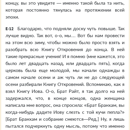
концу, вы это увидите — именно такой была та нить,
которая постоянно тянулась на протяжении всей
эпохи.
Благодарю, что подняли доску чуть повыше. Так
E-12
лучше видно. Так вот, о-о, мы… Вот бы нам провести
на этом всю зиму, чтобы можно было просто взять и
разобрать всю Книгу Откровения до конца. В ней
такие прекрасные учения! И я помню (мне кажется, это
было лет двадцать назад, или двадцать пять), когда
церковь была еще молодой, мы начали однажды в
самом начале осени и аж чуть ли не до следующей
осени разбирали Книгу Откровений. Вспоминаю, как я
взял Книгу Иова. О-о, Брат Райт, я так долго на ней
задержался, что, в конце концов, одна женщина
написала мне вопрос, она спросила: «Брат Бранхам, вы
когда-нибудь дадите Иову слезть с той кучи пепла?»
[Брат Бранхам и собрание смеются—Ред.] Ну, я лишь
пытался подчеркнуть одну мысль, потому что именно