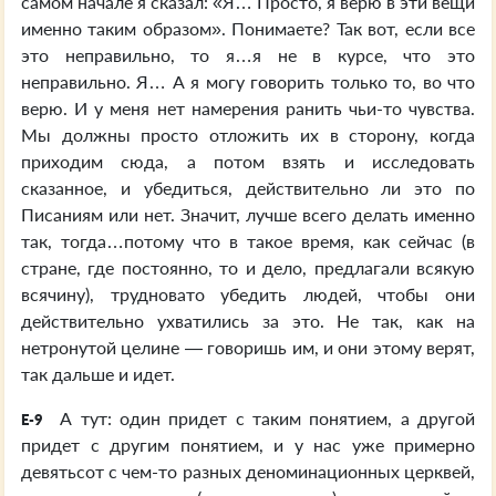
самом начале я сказал: «Я… Просто, я верю в эти вещи
именно таким образом». Понимаете? Так вот, если все
это неправильно, то я…я не в курсе, что это
неправильно. Я… А я могу говорить только то, во что
верю. И у меня нет намерения ранить чьи-то чувства.
Мы должны просто отложить их в сторону, когда
приходим сюда, а потом взять и исследовать
сказанное, и убедиться, действительно ли это по
Писаниям или нет. Значит, лучше всего делать именно
так, тогда…потому что в такое время, как сейчас (в
стране, где постоянно, то и дело, предлагали всякую
всячину), трудновато убедить людей, чтобы они
действительно ухватились за это. Не так, как на
нетронутой целине — говоришь им, и они этому верят,
так дальше и идет.
А тут: один придет с таким понятием, а другой
E-9
придет с другим понятием, и у нас уже примерно
девятьсот с чем-то разных деноминационных церквей,