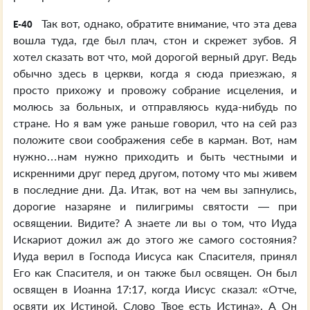
Так вот, однако, обратите внимание, что эта дева
E-40
вошла туда, где был плач, стон и скрежет зубов. Я
хотел сказать вот что, мой дорогой верный друг. Ведь
обычно здесь в церкви, когда я сюда приезжаю, я
просто прихожу и провожу собрание исцеления, и
молюсь за больных, и отправляюсь куда-нибудь по
стране. Но я вам уже раньше говорил, что на сей раз
положите свои соображения себе в карман. Вот, нам
нужно…нам нужно приходить и быть честными и
искренними друг перед другом, потому что мы живем
в последние дни. Да. Итак, вот на чем вы запнулись,
дорогие назаряне и пилигримы святости — при
освящении. Видите? А знаете ли вы о том, что Иуда
Искариот дожил аж до этого же самого состояния?
Иуда верил в Господа Иисуса как Спасителя, принял
Его как Спасителя, и он также был освящен. Он был
освящен в Иоанна 17:17, когда Иисус сказал: «Отче,
освяти их Истиной, Слово Твое есть Истина». А Он