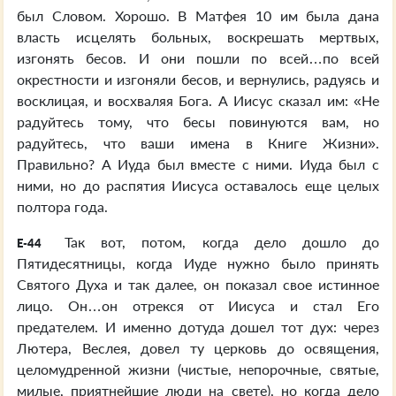
был Словом. Хорошо. В Матфея 10 им была дана
власть исцелять больных, воскрешать мертвых,
изгонять бесов. И они пошли по всей…по всей
окрестности и изгоняли бесов, и вернулись, радуясь и
восклицая, и восхваляя Бога. А Иисус сказал им: «Не
радуйтесь тому, что бесы повинуются вам, но
радуйтесь, что ваши имена в Книге Жизни».
Правильно? А Иуда был вместе с ними. Иуда был с
ними, но до распятия Иисуса оставалось еще целых
полтора года.
Так вот, потом, когда дело дошло до
E-44
Пятидесятницы, когда Иуде нужно было принять
Святого Духа и так далее, он показал свое истинное
лицо. Он…он отрекся от Иисуса и стал Его
предателем. И именно дотуда дошел тот дух: через
Лютера, Веслея, довел ту церковь до освящения,
целомудренной жизни (чистые, непорочные, святые,
милые, приятнейшие люди на свете), но когда дело