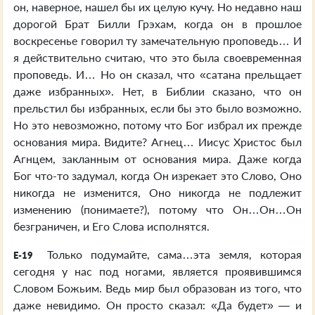
он, наверное, нашел бы их целую кучу. Но недавно наш
дорогой Брат Билли Грэхам, когда он в прошлое
воскресенье говорил ту замечательную проповедь… И
я действительно считаю, что это была своевременная
проповедь. И… Но он сказал, что «сатана прельщает
даже избранных». Нет, в Библии сказано, что он
прельстил бы избранных, если бы это было возможно.
Но это невозможно, потому что Бог избрал их прежде
основания мира. Видите? Агнец… Иисус Христос был
Агнцем, закланным от основания мира. Даже когда
Бог что-то задумал, когда Он изрекает это Слово, Оно
никогда не изменится, Оно никогда не подлежит
изменению (понимаете?), потому что Он…Он…Он
безграничен, и Его Слова исполнятся.
Только подумайте, сама…эта земля, которая
E-19
сегодня у нас под ногами, является проявившимся
Словом Божьим. Ведь мир был образован из того, что
даже невидимо. Он просто сказал: «Да будет» — и