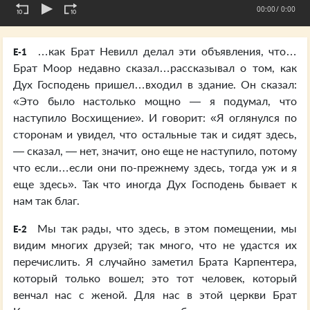
00:00
/ 0:00
…как Брат Невилл делал эти объявления, что…
E-1
Брат Моор недавно сказал…рассказывал о том, как
Дух Господень пришел…входил в здание. Он сказал:
«Это было настолько мощно — я подумал, что
наступило Восхищение». И говорит: «Я оглянулся по
сторонам и увидел, что остальные так и сидят здесь,
— сказал, — нет, значит, оно еще не наступило, потому
что если…если они по-прежнему здесь, тогда уж и я
еще здесь». Так что иногда Дух Господень бывает к
нам так благ.
Мы так рады, что здесь, в этом помещении, мы
E-2
видим многих друзей; так много, что не удастся их
перечислить. Я случайно заметил Брата Карпентера,
который только вошел; это тот человек, который
венчал нас с женой. Для нас в этой церкви Брат