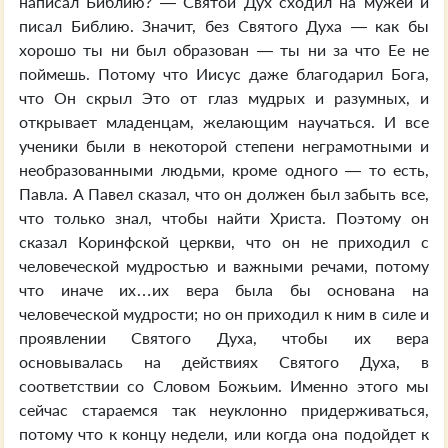
написал Библию? — Святой Дух сходил на мужей и
писал Библию. Значит, без Святого Духа — как бы
хорошо ты ни был образован — ты ни за что Ее не
поймешь. Потому что Иисус даже благодарил Бога,
что Он скрыл Это от глаз мудрых и разумных, и
открывает младенцам, желающим научаться. И все
ученики были в некоторой степени неграмотными и
необразованными людьми, кроме одного — то есть,
Павла. А Павел сказал, что он должен был забыть все,
что только знал, чтобы найти Христа. Поэтому он
сказал Коринфской церкви, что он не приходил с
человеческой мудростью и важными речами, потому
что иначе их…их вера была бы основана на
человеческой мудрости; но он приходил к ним в силе и
проявлении Святого Духа, чтобы их вера
основывалась на действиях Святого Духа, в
соответствии со Словом Божьим. Именно этого мы
сейчас стараемся так неуклонно придерживаться,
потому что к концу недели, или когда она подойдет к