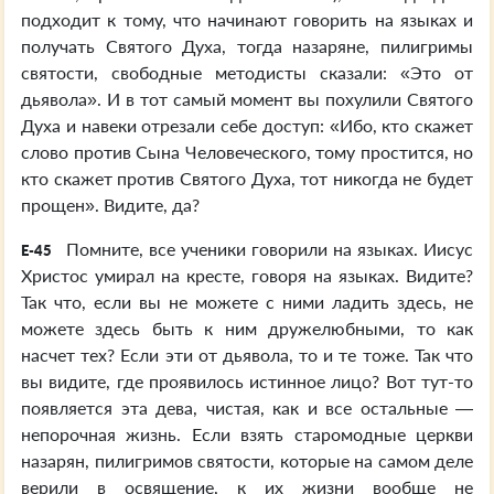
подходит к тому, что начинают говорить на языках и
получать Святого Духа, тогда назаряне, пилигримы
святости, свободные методисты сказали: «Это от
дьявола». И в тот самый момент вы похулили Святого
Духа и навеки отрезали себе доступ: «Ибо, кто скажет
слово против Сына Человеческого, тому простится, но
кто скажет против Святого Духа, тот никогда не будет
прощен». Видите, да?
Помните, все ученики говорили на языках. Иисус
E-45
Христос умирал на кресте, говоря на языках. Видите?
Так что, если вы не можете с ними ладить здесь, не
можете здесь быть к ним дружелюбными, то как
насчет тех? Если эти от дьявола, то и те тоже. Так что
вы видите, где проявилось истинное лицо? Вот тут-то
появляется эта дева, чистая, как и все остальные —
непорочная жизнь. Если взять старомодные церкви
назарян, пилигримов святости, которые на самом деле
верили в освящение, к их жизни вообще не