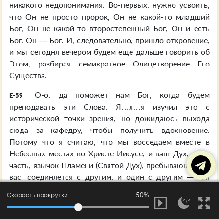
никакого недопонимания. Во-первых, нужно усвоить,
что Он не просто пророк, Он не какой-то младший
Бог, Он не какой-то второстепенный Бог, Он и есть
Бог. Он — Бог. И, следовательно, пришло откровение,
и мы сегодня вечером будем еще дальше говорить об
Этом, разбирая семикратное Олицетворение Его
Существа.
О-о, да поможет нам Бог, когда будем
E-59
преподавать эти Слова. Я…я…я изучил это с
исторической точки зрения, но дожидаюсь выхода
сюда за кафедру, чтобы получить вдохновение.
Потому что я считаю, что мы восседаем вместе в
Небесных местах во Христе Иисусе, и ваш Дух, ваша
часть, язычок Пламени (Святой Дух), пребывающий на
вас, соединяется с другим, и один с другим — Он
зажигает великое Тело Божье и воспламеняет Его, и
50%
Скорость прокрутки
вот где откровения…