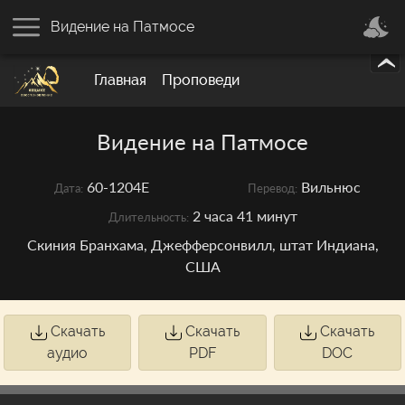
Видение на Патмосе
Главная
Проповеди
Видение на Патмосе
60-1204E
Вильнюс
Дата:
Перевод:
2 часа 41 минут
Длительность:
Скиния Бранхама, Джефферсонвилл, штат Индиана,
США
Скачать
Скачать
Скачать
аудио
PDF
DOC