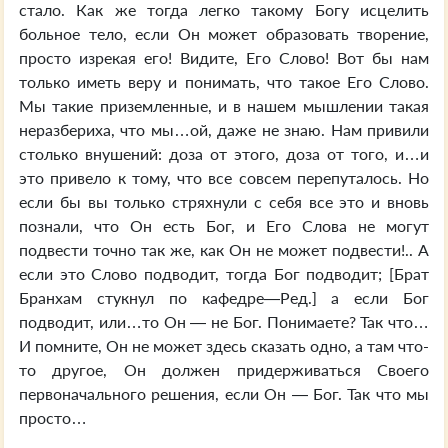
стало. Как же тогда легко такому Богу исцелить
больное тело, если Он может образовать творение,
просто изрекая его! Видите, Его Слово! Вот бы нам
только иметь веру и понимать, что такое Его Слово.
Мы такие приземленные, и в нашем мышлении такая
неразбериха, что мы…ой, даже не знаю. Нам привили
столько внушений: доза от этого, доза от того, и…и
это привело к тому, что все совсем перепуталось. Но
если бы вы только стряхнули с себя все это и вновь
познали, что Он есть Бог, и Его Слова не могут
подвести точно так же, как Он не может подвести!.. А
если это Слово подводит, тогда Бог подводит; [Брат
Бранхам стукнул по кафедре—Ред.] а если Бог
подводит, или…то Он — не Бог. Понимаете? Так что…
И помните, Он не может здесь сказать одно, а там что-
то другое, Он должен придерживаться Своего
первоначального решения, если Он — Бог. Так что мы
просто…