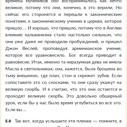
времена мучеников оно воспринималось как нечто
великое, потому что они, конечно, в это верили. Но
сейчас его сторонятся и перешли к законническим
понятиям, к законническому учению в церкви, которое
пришло… И хорошо, что пришло, потому что в Англии
влияние кальвинизма стало настолько сильным, что
они уже даже не проводили пробуждений, и пришел
Джон Веслей, проповедуя арминианское учение,
которое все уравновесило. Бог всегда приводит в
равновесие. Итак, именно та неразумная дева не имела
Масла в светильниках; она, кажется, была брошена во
тьму внешнюю, где плач, стон и скрежет зубов. Если
сопоставите это со сносками, то они сразу укажут на
великую скорбь. И я считаю, что это они остаются и
проходят великую скорбь. Это довольно обширный
урок, если бы у нас было время углубиться во все это.
Если вы…
Так вот, когда услышите эти пленки — помните, в
E-8