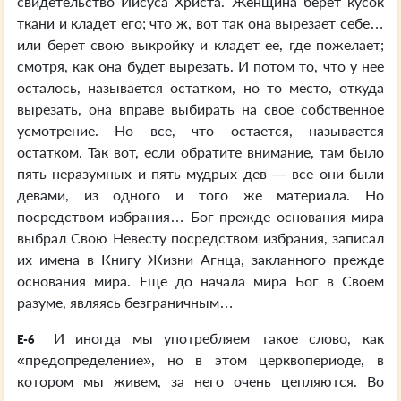
свидетельство Иисуса Христа. Женщина берет кусок
ткани и кладет его; что ж, вот так она вырезает себе…
или берет свою выкройку и кладет ее, где пожелает;
смотря, как она будет вырезать. И потом то, что у нее
осталось, называется остатком, но то место, откуда
вырезать, она вправе выбирать на свое собственное
усмотрение. Но все, что остается, называется
остатком. Так вот, если обратите внимание, там было
пять неразумных и пять мудрых дев — все они были
девами, из одного и того же материала. Но
посредством избрания… Бог прежде основания мира
выбрал Свою Невесту посредством избрания, записал
их имена в Книгу Жизни Агнца, закланного прежде
основания мира. Еще до начала мира Бог в Своем
разуме, являясь безграничным…
И иногда мы употребляем такое слово, как
E-6
«предопределение», но в этом церквопериоде, в
котором мы живем, за него очень цепляются. Во