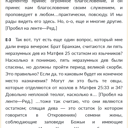
Карпентер принес огромное благословение, и он
принес нам благословение своим служением, и
проповедует в любом…практически, повсюду. И мы
рады видеть его здесь. Но, о-о, еще и многие другие.
[Пробел на ленте—Ред.]
Так вот, тут есть еще один вопрос, который мне
E-3
дали вчера вечером: Брат Бранхам, считаются ли пять
неразумных дев из Матфея 25 остатком из язычников?
Насколько я понимаю, пять неразумных дев были
спасены, но должны пройти период великой скорби.
Это правильно? Если да, то каковым будет их конечное
место назначения? Могут ли это быть те овцы,
которые отделяются от козлов в Матфея 25:33 и 34?
Довольно неплохой теолог, насколько я… [Пробел на
ленте—Ред.] …тоже так считаю, что они являются
остатком; спящая дева — это остаток (о котором
говорится в Откровениях) семени жены,
соблюдающие заповеди Божьи и имеющие