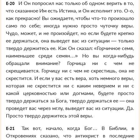
И Он попросил нас только об одном: верить в то,
E-20
что сказанное Им есть Истина, и Он исполнит это. О-о,
как прекрасно! Вы ожидаете, чтобы что-то произошло
само по себе; иногда нужно просто чуточку веры.
Чудо, может, и не произойдет, но если будете крепко
ее держаться, она выведет вас из ситуации — только
твердо держитесь ее. Как Он сказал: «Горчичное семя,
наименьшее среди семян…» Но вы когда-нибудь
обращали внимание? Горчица ни с чем не
скрещивается. Горчицу ни с чем не скрестишь, она не
скрестится. И если у вас есть вера, хоть немного веры,
которая не скрестится ни с каким неверием и ни с
какой церковностью или догмами, будете просто
твердо держаться за Бога, твердо держаться ее — она
проведет вас через мглу, выведет вас из ситуации. Да.
Просто твердо держитесь этой веры.
Так вот, начало, когда Бог… В Библии, в
E-21
Откровениях сказано, что антихрист в последние