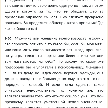
выставить где–то свою жену, одетую вот так, а потом
ударить кого–то за то, что ее обидели. Это за
пределами здравого смысла. Ему следует прекрасно
понимать. За пределами общепринятого приличия! Где
же крайняя точка?
Мужчина или женщина моего возраста, я хочу у
E-50
вас спросить вот что. Что было бы, если бы моя мать
или ваша мать, около пятидесяти лет назад, прошлась
по улице, надев эти шорты или бикини, или как они
там называются, на себя? По закону их сразу же
подобрали бы и упрятали в психбольницу. Женщина
вышла из дому, не надев своей верхней одежды, она
должна находится в больнице, потому что что–то не в
порядке с головой. И если тогда сделать такое
считалось ненормальным, то, конечно же, это
является знаком того, что что–то сошло с ума. Это по–
прежнему является умственной неполноценностью,
которая выходит за грань здравого смысла; мерзость!