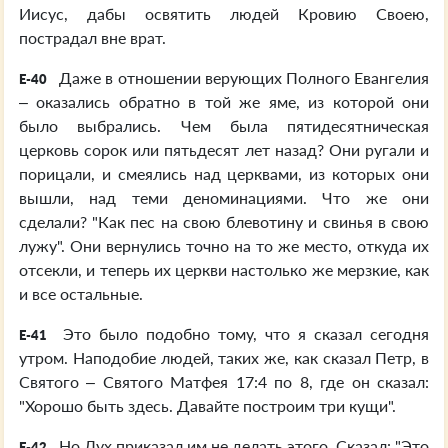
Иисус, дабы освятить людей Кровию Своею,
пострадал вне врат.
Даже в отношении верующих Полного Евангелия
E-40
– оказались обратно в той же яме, из которой они
было выбрались. Чем была пятидесятническая
церковь сорок или пятьдесят лет назад? Они ругали и
порицали, и смеялись над церквами, из которых они
вышли, над теми деноминациями. Что же они
сделали? "Как пес на свою блевотину и свинья в свою
лужу". Они вернулись точно на то же место, откуда их
отсекли, и теперь их церкви настолько же мерзкие, как
и все остальные.
Это было подобно тому, что я сказал сегодня
E-41
утром. Наподобие людей, таких же, как сказал Петр, в
Святого – Святого Матфея 17:4 по 8, где он сказал:
"Хорошо быть здесь. Давайте построим три кущи".
Но Дух приказал им не делать этого. Сказал: "Это
E-42