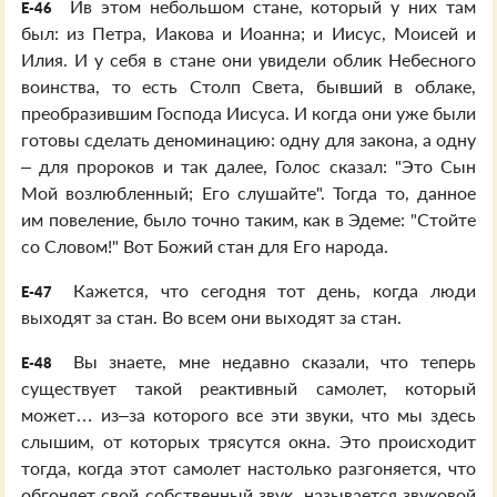
Ив этом небольшом стане, который у них там
E-46
был: из Петра, Иакова и Иоанна; и Иисус, Моисей и
Илия. И у себя в стане они увидели облик Небесного
воинства, то есть Столп Света, бывший в облаке,
преобразившим Господа Иисуса. И когда они уже были
готовы сделать деноминацию: одну для закона, а одну
– для пророков и так далее, Голос сказал: "Это Сын
Мой возлюбленный; Его слушайте". Тогда то, данное
им повеление, было точно таким, как в Эдеме: "Стойте
со Словом!" Вот Божий стан для Его народа.
Кажется, что сегодня тот день, когда люди
E-47
выходят за стан. Во всем они выходят за стан.
Вы знаете, мне недавно сказали, что теперь
E-48
существует такой реактивный самолет, который
может… из–за которого все эти звуки, что мы здесь
слышим, от которых трясутся окна. Это происходит
тогда, когда этот самолет настолько разгоняется, что
обгоняет свой собственный звук, называется звуковой