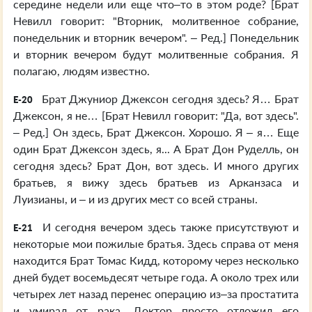
середине недели или еще что–то в этом роде? [Брат
Невилл говорит: "Вторник, молитвенное собрание,
понедельник и вторник вечером". – Ред.] Понедельник
и вторник вечером будут молитвенные собрания. Я
полагаю, людям известно.
Брат Джуниор Джексон сегодня здесь? Я… Брат
E-20
Джексон, я не… [Брат Невилл говорит: "Да, вот здесь".
– Ред.] Он здесь, Брат Джексон. Хорошо. Я – я… Еще
один Брат Джексон здесь, я... А Брат Дон Руделль, он
сегодня здесь? Брат Дон, вот здесь. И много других
братьев, я вижу здесь братьев из Арканзаса и
Луизианы, и – и из других мест со всей страны.
И сегодня вечером здесь также присутствуют и
E-21
некоторые мои пожилые братья. Здесь справа от меня
находится Брат Томас Кидд, которому через несколько
дней будет восемьдесят четыре года. А около трех или
четырех лет назад перенес операцию из–за простатита
и умирал от рака. Доктор просто отложил его