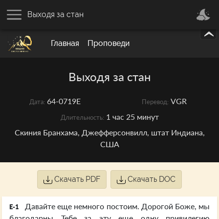
Выходя за стан
Главная
Проповеди
Выходя за стан
64-0719E
VGR
Дата:
Перевод:
1 час 25 минут
Длительность:
Скиния Бранхама, Джефферсонвилл, штат Индиана,
США
Скачать PDF
Скачать DOC
Давайте еще немного постоим. Дорогой Боже, мы
E-1
благодарны Тебе за эту еще одну привилегию