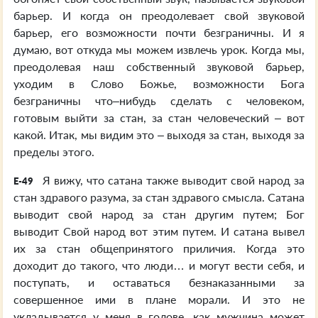
барьер. И когда он преодолевает свой звуковой
барьер, его возможности почти безграничны. И я
думаю, вот откуда мы можем извлечь урок. Когда мы,
преодолевая наш собственный звуковой барьер,
уходим в Слово Божье, возможности Бога
безграничны что–нибудь сделать с человеком,
готовым выйти за стан, за стан человеческий – вот
какой. Итак, мы видим это – выходя за стан, выходя за
пределы этого.
Я вижу, что сатана также выводит свой народ за
E-49
стан здравого разума, за стан здравого смысла. Сатана
выводит свой народ за стан другим путем; Бог
выводит Свой народ вот этим путем. И сатана вывел
их за стан общепринятого приличия. Когда это
доходит до такого, что люди… и могут вести себя, и
поступать, и оставаться безнаказанными за
совершенное ими в плане морали. И это не
укладывается у меня в голове, как мужчина может