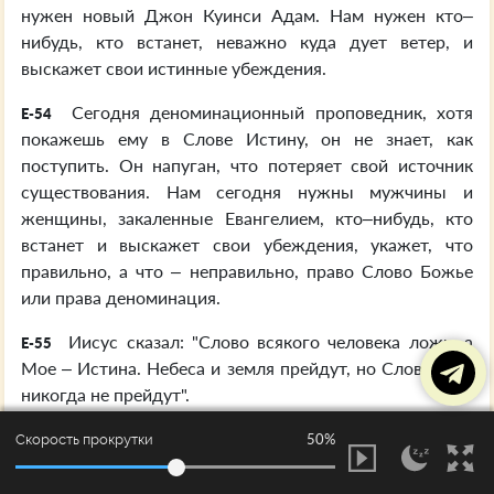
нужен новый Джон Куинси Адам. Нам нужен кто–
нибудь, кто встанет, неважно куда дует ветер, и
выскажет свои истинные убеждения.
Сегодня деноминационный проповедник, хотя
E-54
покажешь ему в Слове Истину, он не знает, как
поступить. Он напуган, что потеряет свой источник
существования. Нам сегодня нужны мужчины и
женщины, закаленные Евангелием, кто–нибудь, кто
встанет и выскажет свои убеждения, укажет, что
правильно, а что – неправильно, право Слово Божье
или права деноминация.
Иисус сказал: "Слово всякого человека ложь, а
E-55
Мое – Истина. Небеса и земля прейдут, но Слова Мои
никогда не прейдут".
Итак, вы видите, они выходят за стан Божьего
50%
Скорость прокрутки
E-56
Слова, чтобы найти для себя ответ. Когда он был…
убедил их уйти из стана Божьего Слова, подобно как