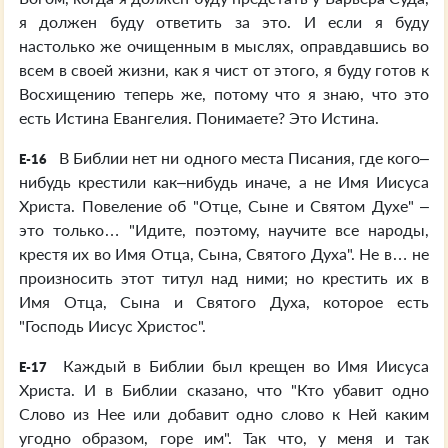
я должен буду ответить за это. И если я буду
настолько же очищенным в мыслях, оправдавшись во
всем в своей жизни, как я чист от этого, я буду готов к
Восхищению теперь же, потому что я знаю, что это
есть Истина Евангелия. Понимаете? Это Истина.
В Библии нет ни одного места Писания, где кого–
E-16
нибудь крестили как–нибудь иначе, а не Имя Иисуса
Христа. Повеление об "Отце, Сыне и Святом Духе" –
это только… "Идите, поэтому, научите все народы,
крестя их во Имя Отца, Сына, Святого Духа". Не в… не
произносить этот титул над ними; но крестить их в
Имя Отца, Сына и Святого Духа, которое есть
"Господь Иисус Христос".
Каждый в Библии был крещен во Имя Иисуса
E-17
Христа. И в Библии сказано, что "Кто убавит одно
Слово из Нее или добавит одно слово к Ней каким
угодно образом, горе им". Так что, у меня и так