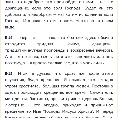
знать то недоброе, что произойдет с нами – так же
драгоценно, если это воля Господа. Будет ли это
добрым или недобрым – мы хотим исполнения воли
Господа. И я знаю, что мы понимаем это вот в таком
виде.
Теперь, я – я знаю, что братьям здесь обычно
E-14
отводится тридцать минут, двадцати–
тридцатиминутная проповедь в воскресенье вечером.
А я – я не знаю, смогу ли я это выполнить или нет,
поэтому, я – я просто сделаю все, что в моих силах.
Итак, я думаю, что сразу же после этого
E-15
служения, будет крещение. Я слышал, что сегодня
утром крестилась большая группа людей. Постоянно
здесь происходит крещение, все время. Служители,
методисты, баптисты, пресвитериане, церковь Божья,
лютеране – кто угодно, приходят и принимают
крещение во Имя "Господа Иисуса Христа". И перед
Богом, когда я должен буду предстать у Барьера Суда,