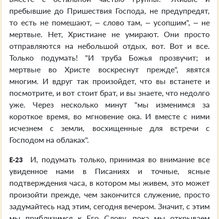
пребывшие до Пришествия Господа, не предупредят,
то есть не помешают, – слово там, – усопшим", – не
мертвые. Нет, Христиане не умирают. Они просто
отправляются на небольшой отдых, вот. Вот и все.
Только подумать! "И труба Божья прозвучит; и
мертвые во Христе воскреснут прежде", явятся
многим. И вдруг так произойдет, что вы встанете и
посмотрите, и вот стоит брат, и вы знаете, что недолго
уже. Через несколько минут "мы изменимся за
короткое время, во мгновение ока. И вместе с ними
исчезнем с земли, восхищенные для встречи с
Господом на облаках".
И, подумать только, принимая во внимание все
E-23
увиденное нами в Писаниях и точные, ясные
подтверждения часа, в котором мы живем, это может
произойти прежде, чем закончится служение, просто
задумайтесь над этим, сегодня вечером. Значит, с этим
мы приблизимся к Его Слову, пока мы открываем