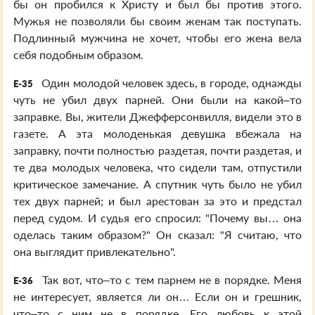
бы он пробился к Христу и был бы против этого.
Мужья не позволяли бы своим женам так поступать.
Подлинный мужчина не хочет, чтобы его жена вела
себя подобным образом.
Один молодой человек здесь, в городе, однажды
E-35
чуть не убил двух парней. Они были на какой–то
заправке. Вы, жители Джефферсонвилля, видели это в
газете. А эта молоденькая девушка вбежала на
заправку, почти полностью раздетая, почти раздетая, и
те два молодых человека, что сидели там, отпустили
критическое замечание. А спутник чуть было не убил
тех двух парней; и был арестован за это и предстал
перед судом. И судья его спросил: "Почему вы… она
оделась таким образом?" Он сказал: "Я считаю, что
она выглядит привлекательно".
Так вот, что–то с тем парнем не в порядке. Меня
E-36
не интересует, является ли он… Если он и грешник,
что–то с ним не в порядке. Его любовь к этой