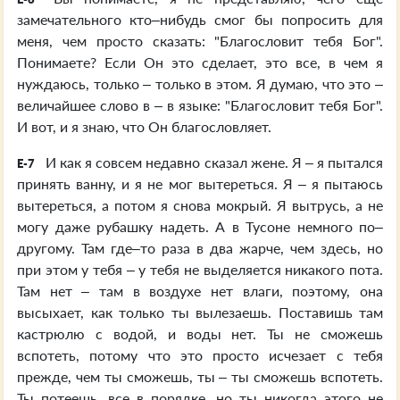
замечательного кто–нибудь смог бы попросить для
меня, чем просто сказать: "Благословит тебя Бог".
Понимаете? Если Он это сделает, это все, в чем я
нуждаюсь, только – только в этом. Я думаю, что это –
величайшее слово в – в языке: "Благословит тебя Бог".
И вот, и я знаю, что Он благословляет.
И как я совсем недавно сказал жене. Я – я пытался
E-7
принять ванну, и я не мог вытереться. Я – я пытаюсь
вытереться, а потом я снова мокрый. Я вытрусь, а не
могу даже рубашку надеть. А в Тусоне немного по–
другому. Там где–то раза в два жарче, чем здесь, но
при этом у тебя – у тебя не выделяется никакого пота.
Там нет – там в воздухе нет влаги, поэтому, она
высыхает, как только ты вылезаешь. Поставишь там
кастрюлю с водой, и воды нет. Ты не сможешь
вспотеть, потому что это просто исчезает с тебя
прежде, чем ты сможешь, ты – ты сможешь вспотеть.
Ты потеешь, все в порядке, но ты никогда этого не