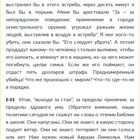
выстрелил бы в этого ястреба, через десять минут я
был бы в тюрьме. Меня бы арестовали "За – за
непорядочное поведение; применение в городе
огнестрельного оружия; угрожал ружьем жизни
людей, выстрелив в воздух в ястреба". Я мог кого–то
убить, они сказали бы. "Его следует убрать". А потом
продадут какому–то человеку столько выпивки, чтобы
его напоить, и впихнут его в машину, из–за чего может
погибнуть целая семья. Если же его поймают, он
отдаст пять долларов штрафа. Преднамеренный
убийца! Что же произошло с миром? Что–то где–то не
в порядке.
Итак, "выходя за стан", за пределы приличия, за
E-53
пределы здравого ума. Обратите внимание, наши
политики сегодня не скажут ни слова о чтении Библии
в школе. Они напуганы. Они не знают, в какую сторону
подует ветер. Они не знают, потеряют ли они голоса
или нет. Нам нужен новый Авраам Линкольн. Нам