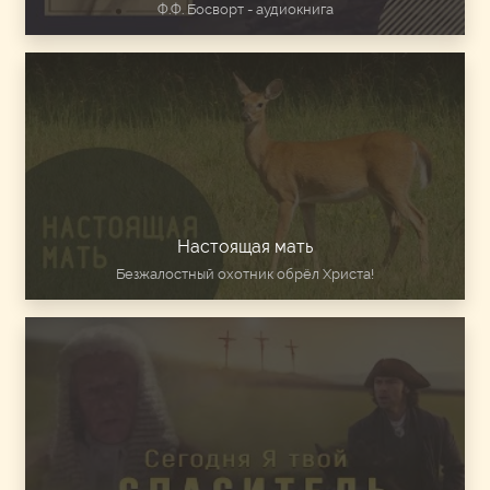
Ф.Ф. Босворт - аудиокнига
Настоящая мать
Безжалостный охотник обрёл Христа!