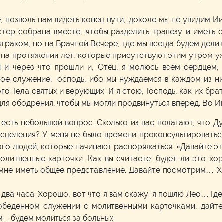
, позволь нам видеть конец пути, доколе мы не увидим Иис
стер собрана вместе, чтобы разделить трапезу и иметь
автраком, но на Брачной Вечере, где мы всегда будем дели
 на протяжении лет, которые присутствуют этим утром уж
 и через что прошли и, Отец, я молюсь всем сердцем, е
кое служение, Господь, ибо мы нуждаемся в каждом из н
о Тела святых и верующих. И я стою, Господь, как их бр
для ободрения, чтобы мы могли продвинуться вперед. Во И
м есть небольшой вопрос: Сколько из вас полагают, что Д
исцеления? У меня не было времени проконсультироватьс
го людей, которые начинают распоряжаться: «Давайте эт
олитвенные карточки. Как вы считаете: будет ли это х
 мне иметь общее представление. Давайте посмотрим… Х
два часа. Хорошо, вот что я вам скажу: я пошлю Лео… Где
 обеденном служении с молитвенными карточками, дайт
 – будем молиться за больных.