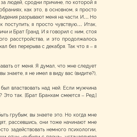
 за людей, сродни причине, по которой я
обраниях, как это, в основном, я просто
 Видения разрывают меня на части. И… Но
к поступить; я просто чувствую… Итак,
и и Брат Гранд. И я говорил с ним, стоя
ного расстройства, и это продолжалось
ал без перерыва с декабря. Так что я – я
авать от меня. Я думал, что мне следует
ы знаете, я не имел в виду вас (видите?),
 был властвовать над ней. Если мужчина
? Это так. [Брат Бранхам смеется – Ред.]
быть грубым; вы знаете это. Но когда мне
дят, рассевшись, они тоже начинают мне
росто задействовать немного психологии,
ши отцы «рубили с плеча», устанавливая