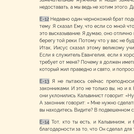
недоставать, а мы ведь не хотим этого. 
E-12
Недавно один чернокожий брат подо
тему. Я сказал Ему, что если со мной чт
это высказывание. Я думаю, оно отлично 
берегу той реки. Потому что у вас не б
Итак, Иисус сказал этому великому учи
Если я служитель Евангелия, если я хор
требует от меня? Почему я должен имет
который жил праведно и свято, и попрос
E-13
Я не пытаюсь сейчас преподносит
законниками. И это не только вы, но и я.
они уклонились. Кальвинист говорит: «Ну,
А законник говорит: « Мне нужно сделать
вы находитесь. Видите? В подвешенном с
E-14
Тот, кто ты есть, и Кальвинизм, и
благодарности за то, что Он сделал для т