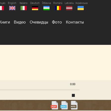
nçais
English
Italiano
Deutsch
Ўзбекча
Română
Latviešu
Українська
Книги
Видео
Очевидцы
Фото
Контакты
0:00