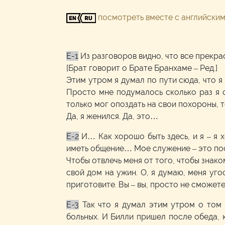
посмотреть вместе с английски
E-1
Из разговоров видно, что все прекра
[Брат говорит о Брате Бранхаме – Ред.]
Этим утром я думал по пути сюда, что я
Просто мне подумалось сколько раз я о
только мог опоздать на свои похороны, т
Да, я женился. Да, это…
E-2
И… Как хорошо быть здесь, и я – я 
иметь общение… Мое служение – это пост
Чтобы отвлечь меня от того, чтобы знако
свой дом на ужин. О, я думаю, меня уго
приготовите. Вы – вы, просто не сможете
E-3
Так что я думал этим утром о том
больных. И Билли пришел после обеда, к