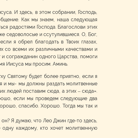
уса. И здесь, в этом собрании, Господь,
 общение. Как мы знаем, наша следующая
ться радостями Господа. Благослови этих
е седоволосые и ссутулившиеся. О, Бог,
сли я обрел благодать в Твоих глазах,
их со всеми их различными качествами и
ат и согражданин одного Царства, помоги
мя Иисуса мы просим. Аминь.
уху Святому будет более приятно, если я
я и мы- мы должны раздать молитвенные
их людей поставим сюда, а этих – сюда».
орошо, если мы проведем следующие два
орошо, спасибо. Хорошо. Тогда мы так и
 он? Я думаю, что Лео Джин где-то здесь,
е одну каждому, кто хочет молитвенную