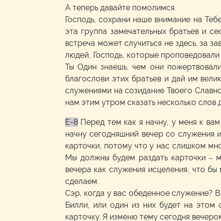
А теперь давайте помолимся.
Господь, сохрани наше внимание на Тебе
эта группа замечательных братьев и се
встреча может случиться не здесь, за з
людей, Господь, которые проповедовали
Ты Один знаешь, чем они пожертвовали
благослови этих братьев и дай им вели
служениями на созидание Твоего Славног
нам этим утром сказать несколько слов 
E-8
Перед тем как я начну, у меня к ва
начну сегодняшний вечер со служения 
карточки, потому что у нас слишком мно
Мы должны будем раздать карточки – м
вечера как служения исцеления, что бы
сделаем.
Сэр, когда у вас обеденное служение? В 
Билли, или один из них будет на этом
карточку. Я изменю тему сегодня вечером