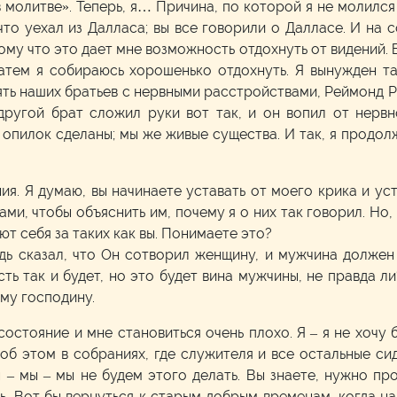
молитве». Теперь, я… Причина, по которой я не молился
о уехал из Далласа; вы все говорили о Далласе. И на с
тому что это дает мне возможность отдохнуть от видений.
затем я собираюсь хорошенько отдохнуть. Я вынужден та
ять наших братьев с нервными расстройствами, Реймонд Рич
другой брат сложил руки вот так, и он вопил от нерв
 опилок сделаны; мы же живые существа. И так, я продолж
ия. Я думаю, вы начинаете уставать от моего крика и уст
и, чтобы объяснить им, почему я о них так говорил. Но, в
ют себя за таких как вы. Понимаете это?
подь сказал, что Он сотворил женщину, и мужчина должен
ть так и будет, но это будет вина мужчины, не правда ли
му господину.
состояние и мне становиться очень плохо. Я – я не хочу 
об этом в собраниях, где служителя и все остальные си
ы – мы – мы не будем этого делать. Вы знаете, нужно п
ь. Вот бы вернуться к старым добрым временам, когда на