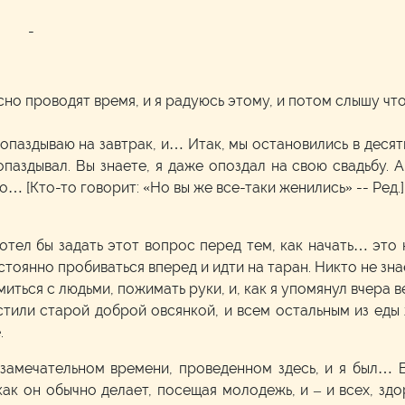
м
-
сно проводят время, и я радуюсь этому, и потом слышу что
 опаздываю на завтрак, и… Итак, мы остановились в десят
паздывал. Вы знаете, я даже опоздал на свою свадьбу. А
о… [Кто-то говорит: «Но вы же все-таки женились» -- Ред.]
хотел бы задать этот вопрос перед тем, как начать… это
оянно пробиваться вперед и идти на таран. Никто не знае
миться с людьми, пожимать руки, и, как я упомянул вчера
стили старой доброй овсянкой, и всем остальным из еды 
.
 замечательном времени, проведенном здесь, и я был… 
ак он обычно делает, посещая молодежь, и – и всех, здор