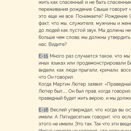
жить как спасенный и не быть спасенным
переживания рождения Свыше говорит на
это еще не все. Понимаете? Рождение С
факт, что мы, служителя, мужчины и же
до людей как пустой звук. Мы должны н
больше чем слова; мы должны утвердить
нас. Видите?
E-15
Много раз случается такое, что мы
иных языках или продемонстрировали Бож
видели, как люди прыгали, кричали, вос
что Он говорил.
Когда Мартин Лютер заявил: «Праведный
Лютер был… Он был прав, когда говорил,
праведный будет жить верою, и мы должны
E-16
Веслей утверждал, что когда вы ос
имели. А Пятидесятник говорит, что есл
этого не имели. Это так. Так что эти вещи
Иисус никогда не говорил, что если они 