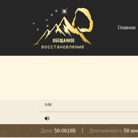
Главная
0:00
Дата:
|
Длительность:
58-0619B
58 ми