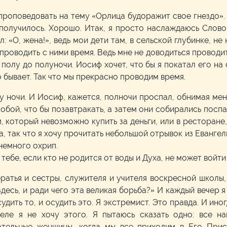
роповедовать на тему «Орлица будоражит свое гнездо».
е получилось. Хорошо. Итак, я просто наслаждаюсь Сло
: «О, жена!», ведь мои дети там, в сельской глубинке, не
о проводить с ними время. Ведь мне не доводиться проводи
олу до полуночи. Иосиф хочет, что бы я покатал его на сп
о бывает. Так что мы прекрасно проводим время.
у ночи. И Иосиф, кажется, полночи проспал, обнимая мен
обой, что бы позавтракать, а затем они собирались поспат
, который невозможно купить за деньги, или в ресторане
, так что я хочу прочитать небольшой отрывок из Евангели
немного охрип.
тебе, если кто не родится от воды и Духа, не может войт
братья и сестры, служителя и учителя воскресной школы,
десь, и ради чего эта великая борьба?» И каждый вечер я
удить то, и осудить это. Я экстремист. Это правда. И ино
ле я не хочу этого. Я пытаюсь сказать одно: все н
тельные женщины, когда мы все приходим в Его Прису