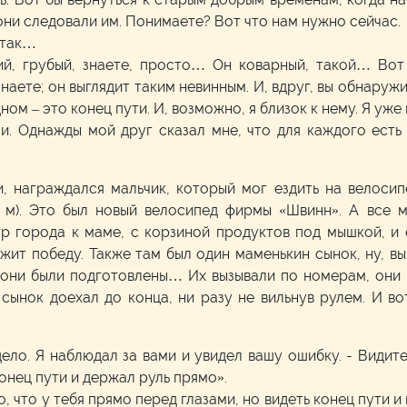
 они следовали им. Понимаете? Вот что нам нужно сейчас.
 так…
зкий, грубый, знаете, просто… Он коварный, такой… Вот
наете; он выглядит таким невинным. И, вдруг, вы обнаружи
одном – это конец пути. И, возможно, я близок к нему. Я уж
ми. Однажды мой друг сказал мне, что для каждого есть 
, награждался мальчик, который мог ездить на велоси
6 м). Это был новый велосипед фирмы «Швинн». А все 
р города к маме, с корзиной продуктов под мышкой, и ед
ит победу. Также там был один маменькин сынок, ну, вы з
 они были подготовлены… Их вызывали по номерам, они 
сынок доехал до конца, ни разу не вильнув рулем. И вот
дело. Я наблюдал за вами и увидел вашу ошибку. - Видите
онец пути и держал руль прямо».
то, что у тебя прямо перед глазами, но видеть конец пути и