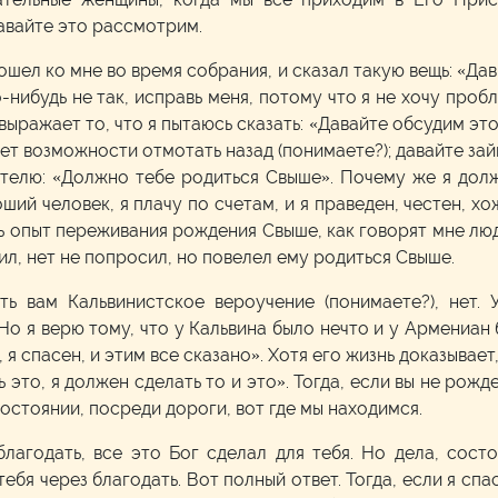
Давайте это рассмотрим.
шел ко мне во время собрания, и сказал такую вещь: «Да
о-нибудь не так, исправь меня, потому что я не хочу про
выражает то, что я пытаюсь сказать: «Давайте обсудим это
удет возможности отмотать назад (понимаете?); давайте за
телю: «Должно тебе родиться Свыше». Почему же я долж
оший человек, я плачу по счетам, и я праведен, честен, х
ь опыт переживания рождения Свыше, как говорят мне лю
ил, нет не попросил, но повелел ему родиться Свыше.
ь вам Кальвинистское вероучение (понимаете?), нет. 
 Но я верю тому, что у Кальвина было нечто и у Армениан 
 я спасен, и этим все сказано». Хотя его жизнь доказывает,
 это, я должен сделать то и это». Тогда, если вы не рожд
остоянии, посреди дороги, вот где мы находимся.
 благодать, все это Бог сделал для тебя. Но дела, сост
ебя через благодать. Вот полный ответ. Тогда, если я спа