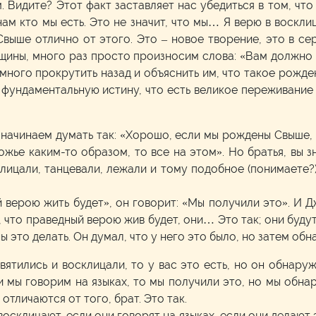
. Видите? Этот факт заставляет нас убедиться в том, чт
м кто мы есть. Это не значит, что мы… Я верю в восклиц
выше отлично от этого. Это – новое творение, это в сер
нщины, много раз просто произносим слова: «Вам должно
емного прокрутить назад и объяснить им, что такое рожд
 фундаментальную истину, что есть великое переживание
 начинаем думать так: «Хорошо, если мы рождены Свыше, 
ье каким-то образом, то все на этом». Но братья, вы зн
клицали, танцевали, лежали и тому подобное (понимаете?)
 верою жить будет», он говорит: «Мы получили это». И 
 что праведный верою жив будет, они… Это так; они будут
 это делать. Он думал, что у него это было, но затем обна
вятились и восклицали, то у вас это есть, но он обнаруж
и мы говорим на языках, то мы получили это, но мы обна
 отличаются от того, брат. Это так.
восклицают, если они говорят на языках, если они делают э