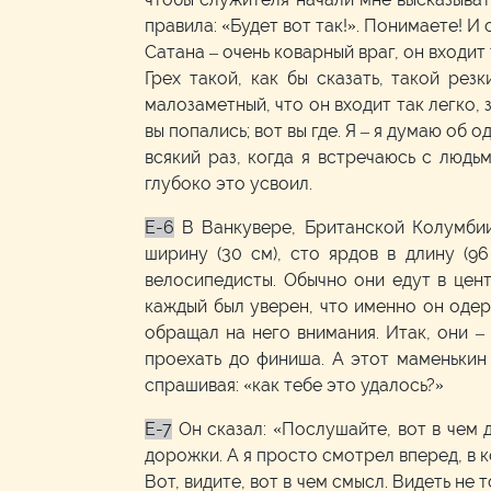
правила: «Будет вот так!». Понимаете! И
Сатана – очень коварный враг, он входит
Грех такой, как бы сказать, такой ре
малозаметный, что он входит так легко, з
вы попались; вот вы где. Я – я думаю об 
всякий раз, когда я встречаюсь с людь
глубоко это усвоил.
E-6
В Ванкувере, Британской Колумбии
ширину (30 см), сто ярдов в длину (9
велосипедисты. Обычно они едут в цент
каждый был уверен, что именно он одерж
обращал на него внимания. Итак, они –
проехать до финиша. А этот маменькин 
спрашивая: «как тебе это удалось?»
E-7
Он сказал: «Послушайте, вот в чем 
дорожки. А я просто смотрел вперед, в к
Вот, видите, вот в чем смысл. Видеть не 