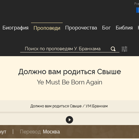
Fra
Биография
Пророчества
Бог
Библия
Проповеди
Должно вам родиться Свыше
Ye Must Be Born Again
Должно вам родиться Свыше
/ У.М.Бранхам
|
Перевод:
нут
Москва