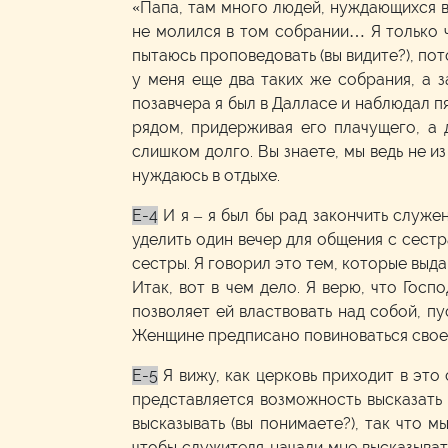
«Папа, там много людей, нуждающихся в 
не молился в том собрании… Я только чт
пытаюсь проповедовать (вы видите?), по
у меня еще два таких же собрания, а 
позавчера я был в Далласе и наблюдал п
рядом, придерживая его плачущего, а 
слишком долго. Вы знаете, мы ведь не из
нуждаюсь в отдыхе.
E-4
И я – я был бы рад закончить служен
уделить один вечер для общения с сестрам
сестры. Я говорил это тем, которые выда
Итак, вот в чем дело. Я верю, что Гос
позволяет ей властвовать над собой, пус
Женщине предписано повиноваться свое
E-5
Я вижу, как церковь приходит в это 
представляется возможность высказать 
высказывать (вы понимаете?), так что м
чтобы служителя начали мне высказыват